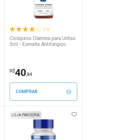
(10)
Ciclopirox Olamina para Unhas
5ml - Esmalte Antifúngico
40
R$
,84
COMPRAR
DICIONAR AOS FAVORITOS
ADICIONAR AOS FAVORIT
ECHAR
ECHAR
FECHAR
FECHAR
LOJA PARCEIRA
Laboratório
Por Menos