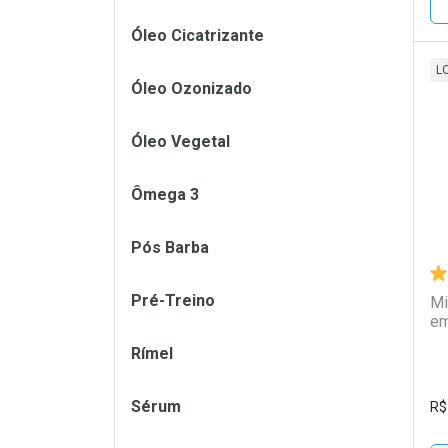
Óleo Cicatrizante
L
Óleo Ozonizado
L
P
Óleo Vegetal
Ômega 3
Pós Barba
Pré-Treino
Mi
em
Rímel
Sérum
R$