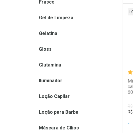
Frasco
L
Gel de Limpeza
L
P
Gelatina
Gloss
Glutamina
Iluminador
Mi
ca
60
Loção Capilar
R$
Loção para Barba
R$
Máscara de Cílios