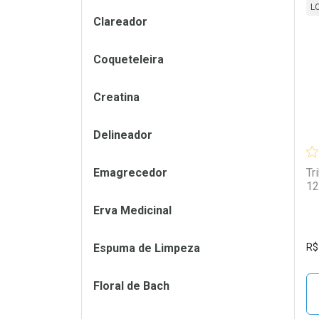
L
Clareador
L
P
Coqueteleira
Creatina
Delineador
Emagrecedor
Tr
12
Erva Medicinal
Espuma de Limpeza
R$
Floral de Bach