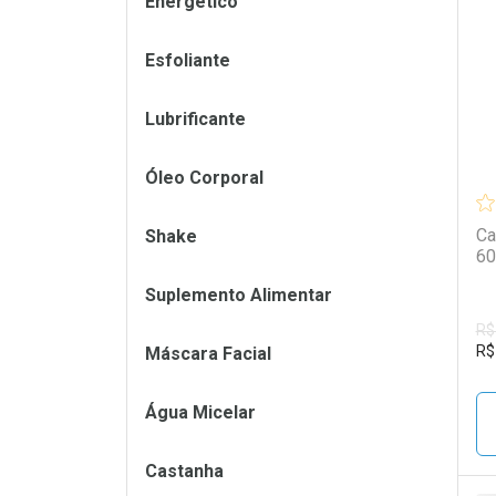
Energético
L
P
Esfoliante
Lubrificante
Óleo Corporal
Ca
Shake
60
Suplemento Alimentar
R$
R$
Máscara Facial
Água Micelar
Castanha