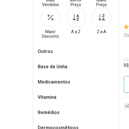
Mais
Menor
Maior
Vendidos
Preço
Preço
Maior
A a Z
Z a A
Di
Desconto
Filtros
Outros
R$
R$
Base de Unha
Medicamentos
Vitamina
L
Remédios
L
P
Dermocosméticos