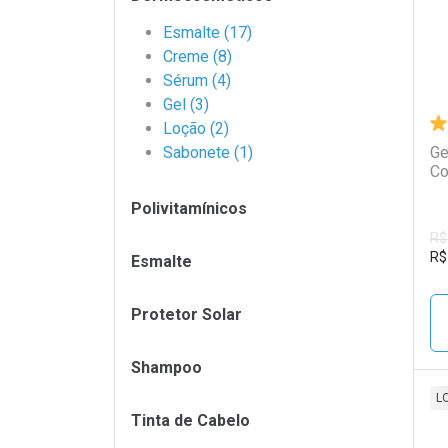
Esmalte (17)
Creme (8)
Sérum (4)
Gel (3)
Loção (2)
Sabonete (1)
Ge
Co
Polivitamínicos
R$
R$
Esmalte
Protetor Solar
Shampoo
L
Tinta de Cabelo
L
P