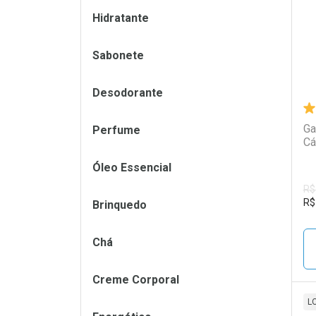
Hidratante
Sabonete
Desodorante
Ga
Perfume
Cá
Óleo Essencial
R$
R$
Brinquedo
Chá
Creme Corporal
L