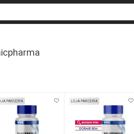
busca
isa?
icpharma
ateleira
ADICIONAR AOS FAVORITOS
A
OJA PARCEIRA
LOJA PARCEIRA