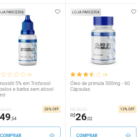
ADICIONAR AOS FAVORITOS
A
FECHAR
FECHAR
F
F
OJA PARCEIRA
LOJA PARCEIRA
aboratório
or Menos
Laboratório
Por Menos
(1)
(3)
noxidil 5% em Trichosol
Óleo de primula 500mg - 60
belos e barba sem alcool
Cápsulas
ml
26% OFF
13% OFF
 66,50
R$ 30,00
49
26
Ativar Desconto
Ativar Desconto
R$
,54
,02
Comprar sem Desconto
Comprar sem Desconto
Comprar sem Desconto
Comprar sem Desconto
COMPRAR
COMPRAR