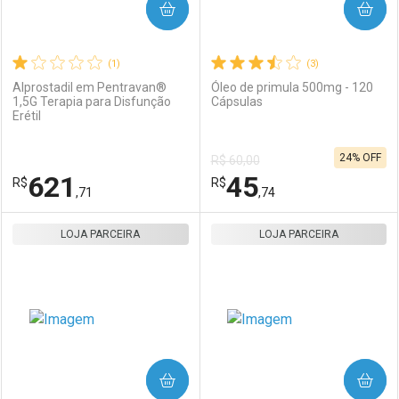
COMPRAR
COMPRAR
(1)
(3)
Alprostadil em Pentravan®
Óleo de primula 500mg - 120
1,5G Terapia para Disfunção
Cápsulas
Erétil
Ativar Desconto
Ativar Desconto
24% OFF
R$ 60,00
Comprar sem Desconto
Comprar sem Desconto
621
45
R$
Comprar sem Desconto
R$
Comprar sem Desconto
Por R$ 22,63/cada
Por R$ 59,29/cada
,71
,74
Por R$ 22,63/cada
Por R$ 59,29/cada
LOJA PARCEIRA
FECHAR
FECHAR
LOJA PARCEIRA
F
F
Laboratório
Por Menos
Laboratório
Por Menos
COMPRAR
COMPRAR