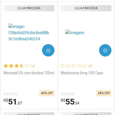
LOJA PARCEIRA
FECHAR
FECHAR
LOJA PARCEIRA
F
F
Laboratório
Por Menos
Laboratório
Por Menos
COMPRAR
COMPRAR
(4)
(0)
Minoxidil 5% com biotina 120ml
Melatonina 5mg 100 Caps
Ativar Desconto
Ativar Desconto
43% OFF
38% OFF
R$ 90,00
R$ 88,90
Comprar sem Desconto
Comprar sem Desconto
51
55
R$
Comprar sem Desconto
R$
Comprar sem Desconto
Por R$ 75,03/cada
Por R$ 42,31/cada
,07
,54
Por R$ 75,03/cada
Por R$ 42,31/cada