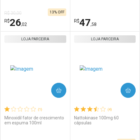
Ativar Desconto
Ativar Desconto
13% OFF
R$ 30,00
Comprar sem Desconto
Comprar sem Desconto
26
47
R$
Comprar sem Desconto
R$
Comprar sem Desconto
Por R$ 37,03/cada
Por R$ 49,54/cada
,02
,58
Por R$ 37,03/cada
Por R$ 49,54/cada
LOJA PARCEIRA
FECHAR
FECHAR
LOJA PARCEIRA
F
F
Laboratório
Por Menos
Laboratório
Por Menos
COMPRAR
COMPRAR
(1)
(4)
Minoxidil fator de crescimento
Nattokinase 100mg 60
em espuma 100ml
cápsulas
Ativar Desconto
Ativar Desconto