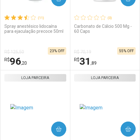
(11)
(0)
Spray anestésico lidocaína
Carbonato de Cálcio 500 Mg -
para ejaculação precoce 50ml
60 Caps
Ativar Desconto
Ativar Desconto
23% OFF
55% OFF
R$ 125,50
R$ 70,19
Comprar sem Desconto
Comprar sem Desconto
96
31
R$
Comprar sem Desconto
R$
Comprar sem Desconto
Por R$ 39,96/cada
Por R$ 35,70/cada
,20
,89
Por R$ 39,96/cada
Por R$ 35,70/cada
LOJA PARCEIRA
FECHAR
FECHAR
LOJA PARCEIRA
F
F
Laboratório
Por Menos
Laboratório
Por Menos
COMPRAR
COMPRAR