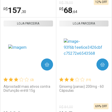
12% OFF
R$ 78,00
Comprar sem Desconto
Comprar sem Desconto
157
68
R$
Comprar sem Desconto
R$
Comprar sem Desconto
Por R$ 26,02/cada
Por R$ 47,58/cada
,30
,64
Por R$ 26,02/cada
Por R$ 47,58/cada
LOJA PARCEIRA
FECHAR
FECHAR
LOJA PARCEIRA
F
F
Laboratório
Por Menos
Laboratório
Por Menos
COMPRAR
COMPRAR
(2)
(11)
Alprostadil mais ativos contra
Ginseng (panax) 200mg - 60
Disfunção erétil 15g
Cápsulas
Ativar Desconto
Ativar Desconto
69% OFF
R$ 84,00
Comprar sem Desconto
Comprar sem Desconto