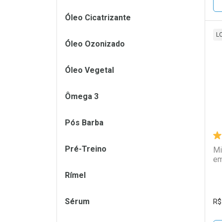
Óleo Cicatrizante
L
Óleo Ozonizado
L
P
Óleo Vegetal
Ômega 3
Pós Barba
Pré-Treino
Mi
em
Rímel
Sérum
R$