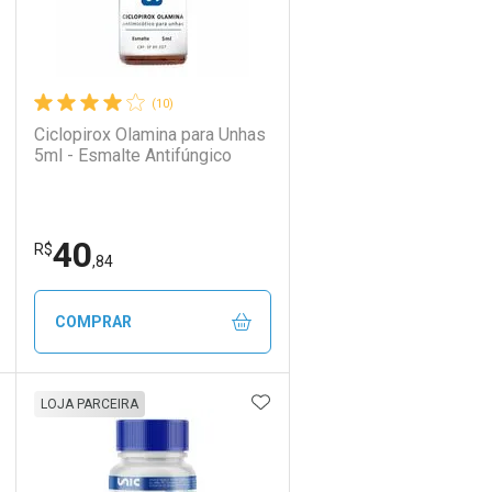
(10)
Ciclopirox Olamina para Unhas
5ml - Esmalte Antifúngico
40
R$
,84
COMPRAR
DICIONAR AOS FAVORITOS
ADICIONAR AOS FAVORIT
ECHAR
ECHAR
FECHAR
FECHAR
LOJA PARCEIRA
Laboratório
Por Menos