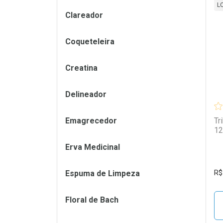
L
Clareador
L
P
Coqueteleira
Creatina
Delineador
Emagrecedor
Tr
12
Erva Medicinal
Espuma de Limpeza
R$
Floral de Bach