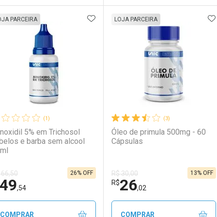
ADICIONAR AOS FAVORITOS
A
FECHAR
FECHAR
F
F
OJA PARCEIRA
LOJA PARCEIRA
aboratório
or Menos
Laboratório
Por Menos
(1)
(3)
noxidil 5% em Trichosol
Óleo de primula 500mg - 60
belos e barba sem alcool
Cápsulas
ml
26% OFF
13% OFF
 66,50
R$ 30,00
49
26
Ativar Desconto
Ativar Desconto
R$
,54
,02
Comprar sem Desconto
Comprar sem Desconto
Comprar sem Desconto
Comprar sem Desconto
COMPRAR
COMPRAR