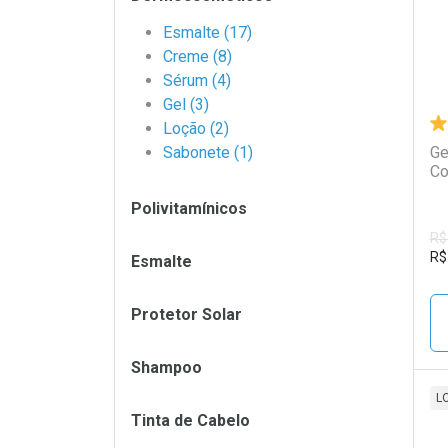
Esmalte (17)
Creme (8)
Sérum (4)
Gel (3)
Loção (2)
Sabonete (1)
Ge
Co
Polivitamínicos
R$
R$
Esmalte
Protetor Solar
Shampoo
L
Tinta de Cabelo
L
P