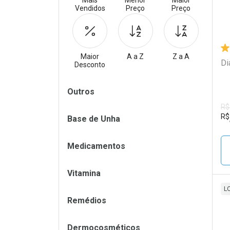
Mais
Menor
Maior
Vendidos
Preço
Preço
Maior
A a Z
Z a A
Di
Desconto
Filtros
Outros
R$
R$
Base de Unha
Medicamentos
Vitamina
L
Remédios
L
P
Dermocosméticos