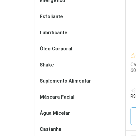
Energético
L
P
Esfoliante
Lubrificante
Óleo Corporal
Ca
Shake
60
Suplemento Alimentar
R$
R$
Máscara Facial
Água Micelar
Castanha