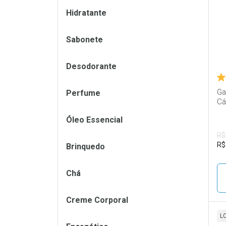
Hidratante
Sabonete
Desodorante
Ga
Perfume
Cá
Óleo Essencial
R$
R$
Brinquedo
Chá
Creme Corporal
L