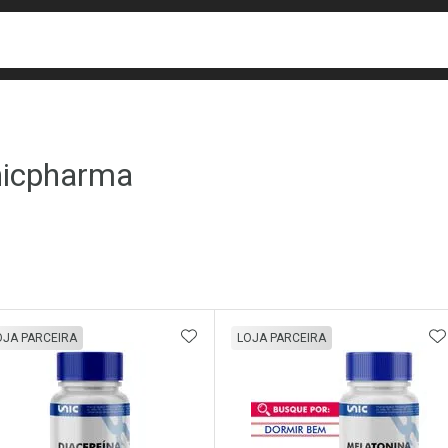
busca
isa?
icpharma
ateleira
ADICIONAR AOS FAVORITOS
A
OJA PARCEIRA
LOJA PARCEIRA