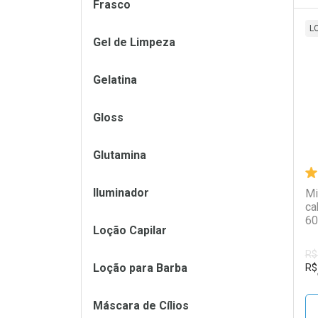
Frasco
L
Gel de Limpeza
L
P
Gelatina
Gloss
Glutamina
Iluminador
Mi
ca
60
Loção Capilar
R$
Loção para Barba
R$
Máscara de Cílios