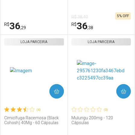
Ativar Desconto
Ativar Desconto
5% OFF
R$ 38,40
Comprar sem Desconto
Comprar sem Desconto
36
36
R$
Comprar sem Desconto
R$
Comprar sem Desconto
Por R$ 73,81/cada
Por R$ 33,53/cada
,29
,38
Por R$ 73,81/cada
Por R$ 33,53/cada
LOJA PARCEIRA
FECHAR
FECHAR
LOJA PARCEIRA
F
F
Laboratório
Por Menos
Laboratório
Por Menos
COMPRAR
COMPRAR
(4)
(0)
Cimicífuga Racemosa (Black
Mulungu 200mg - 120
Cohosh) 40Mg - 60 Cápsulas
Cápsulas
Ativar Desconto
Ativar Desconto