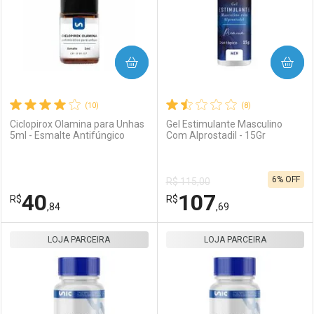
COMPRAR
COMPRAR
(10)
(8)
Ciclopirox Olamina para Unhas
Gel Estimulante Masculino
5ml - Esmalte Antifúngico
Com Alprostadil - 15Gr
Ativar Desconto
Ativar Desconto
6% OFF
R$ 115,00
Comprar sem Desconto
Comprar sem Desconto
40
107
R$
Comprar sem Desconto
R$
Comprar sem Desconto
Por R$ 45,24/cada
Por R$ 23,85/cada
,84
,69
Por R$ 45,24/cada
Por R$ 23,85/cada
LOJA PARCEIRA
FECHAR
FECHAR
LOJA PARCEIRA
F
F
Laboratório
Por Menos
Laboratório
Por Menos