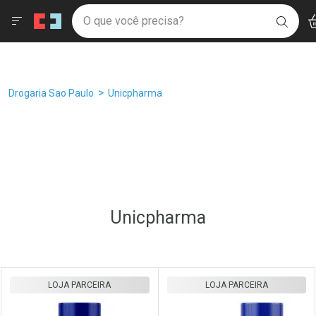
Drogaria São Paulo
Âncoras
Menu
Ac
Ir direto para a home
O que você precisa?
Filtros
Ordenar por
BUSC
Navegue pela página
Ir direto para o conteúdo
Faça a sua busca
Ir direto para a busca
Ir direto para a conta
Ir direto para a ajuda
Breadcrumb
Drogaria Sao Paulo
Unicpharma
Ir direto para a notificações
Ir direto para o carrinho
Ir direto para o menu
Unicpharma
Prateleira
LOJA PARCEIRA
LOJA PARCEIRA