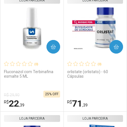
LOJA PARCEIRA
FECHAR
FECHAR
LOJA PARCEIRA
F
F
Laboratório
Por Menos
Laboratório
Por Menos
COMPRAR
COMPRAR
(0)
(0)
Fluconazol com Terbinafina
orlistate (orlistato) - 60
esmalte 5 ML
Cápsulas
Ativar Desconto
Ativar Desconto
25% OFF
R$ 29,90
Comprar sem Desconto
Comprar sem Desconto
22
71
R$
Comprar sem Desconto
R$
Comprar sem Desconto
Por R$ 51,07/cada
Por R$ 55,54/cada
,39
,39
Por R$ 51,07/cada
Por R$ 55,54/cada
LOJA PARCEIRA
FECHAR
FECHAR
LOJA PARCEIRA
F
F