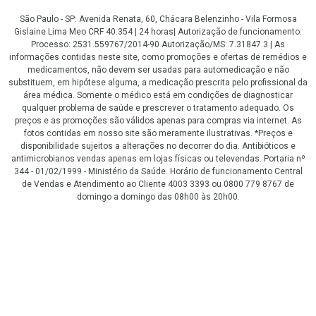
São Paulo - SP: Avenida Renata, 60, Chácara Belenzinho - Vila Formosa
Gislaine Lima Meo CRF 40.354 | 24 horas| Autorização de funcionamento:
Processo: 2531.559767/2014-90 Autorização/MS: 7.31847.3 | As
informações contidas neste site, como promoções e ofertas de remédios e
medicamentos, não devem ser usadas para automedicação e não
substituem, em hipótese alguma, a medicação prescrita pelo profissional da
área médica. Somente o médico está em condições de diagnosticar
qualquer problema de saúde e prescrever o tratamento adequado. Os
preços e as promoções são válidos apenas para compras via internet. As
fotos contidas em nosso site são meramente ilustrativas. *Preços e
disponibilidade sujeitos a alterações no decorrer do dia. Antibióticos e
antimicrobianos vendas apenas em lojas físicas ou televendas. Portaria nº
344 - 01/02/1999 - Ministério da Saúde. Horário de funcionamento Central
de Vendas e Atendimento ao Cliente 4003 3393 ou 0800 779 8767 de
domingo a domingo das 08h00 às 20h00.
LGPD Aceite os Cookies