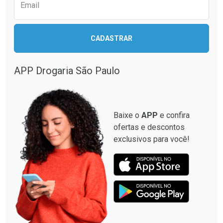
Comprar sem Desconto
Comprar sem Desconto
Email
Comprar sem Desconto
Comprar sem Desconto
Por R$ 22,76/cada
Por R$ 43,92/cada
Por R$ 22,76/cada
Por R$ 43,92/cada
CADASTRAR
APP Drogaria São Paulo
Baixe o
APP
e confira
ofertas e descontos
exclusivos para você!