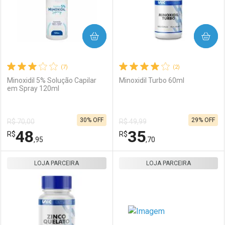
COMPRAR
COMPRAR
(7)
(2)
Minoxidil 5% Solução Capilar
Minoxidil Turbo 60ml
em Spray 120ml
Ativar Desconto
Ativar Desconto
30% OFF
29% OFF
R$ 70,00
R$ 49,99
Comprar sem Desconto
Comprar sem Desconto
48
35
R$
Comprar sem Desconto
R$
Comprar sem Desconto
Por R$ 71,39/cada
Por R$ 49,50/cada
,95
,70
Por R$ 71,39/cada
Por R$ 49,50/cada
LOJA PARCEIRA
FECHAR
FECHAR
LOJA PARCEIRA
F
F
Laboratório
Por Menos
Laboratório
Por Menos