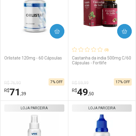
COMPRAR
COMPRAR
(0)
(0)
Orlistate 120mg - 60 Cápsulas
Castanha da india 500mg C/60
Cápsulas - Fortlife
Ativar Desconto
Ativar Desconto
7% OFF
17% OFF
R$ 76,90
R$ 59,99
Comprar sem Desconto
Comprar sem Desconto
71
49
R$
Comprar sem Desconto
R$
Comprar sem Desconto
Por R$ 28,20/cada
Por R$ 197,12/cada
,39
,50
Por R$ 28,20/cada
Por R$ 197,12/cada
LOJA PARCEIRA
FECHAR
FECHAR
LOJA PARCEIRA
F
F
Laboratório
Por Menos
Laboratório
Por Menos