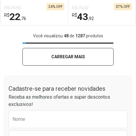
24% OFF
37% OFF
R$ 29,90
R$ 70,00
Comprar sem Desconto
Comprar sem Desconto
22
43
R$
Comprar sem Desconto
R$
Comprar sem Desconto
Por R$ 36,29/cada
Por R$ 36,38/cada
,76
,92
Por R$ 36,29/cada
Por R$ 36,38/cada
FECHAR
FECHAR
F
F
Você visualizou
48
de
1287
produtos
Laboratório
Por Menos
Laboratório
Por Menos
CARREGAR MAIS
Tudo sobre a Drogaria São Paulo
Cadastre-se para receber novidades
Receba as melhores ofertas e super descontos
exclusivos!
Preencha o formulário abaixo para receber 
Nome
Ativar Desconto
Ativar Desconto