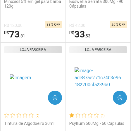
Minoxidil 5% em gel para barba
Boswellia Serrata 300Mg - 90
120g
Cápsulas
Ativar Desconto
Ativar Desconto
38% OFF
20% OFF
R$ 120,00
R$ 42,00
Comprar sem Desconto
Comprar sem Desconto
73
33
R$
Comprar sem Desconto
R$
Comprar sem Desconto
Por R$ 114,72/cada
Por R$ 93,54/cada
,81
,53
Por R$ 114,72/cada
Por R$ 93,54/cada
LOJA PARCEIRA
FECHAR
FECHAR
LOJA PARCEIRA
F
F
Laboratório
Por Menos
Laboratório
Por Menos
COMPRAR
COMPRAR
(0)
(1)
Tintura de Algodoeiro 30ml
Psyllium 500Mg - 60 Cápsulas