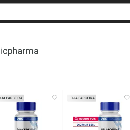
busca
isa?
icpharma
ateleira
ADICIONAR AOS FAVORITOS
A
OJA PARCEIRA
LOJA PARCEIRA