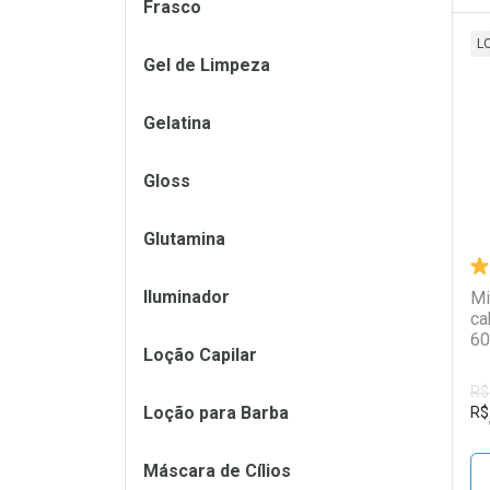
Frasco
L
Gel de Limpeza
L
P
Gelatina
Gloss
Glutamina
Iluminador
Mi
ca
60
Loção Capilar
R$
Loção para Barba
R$
Máscara de Cílios