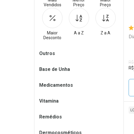
Mais
Menor
Maior
Vendidos
Preço
Preço
Maior
A a Z
Z a A
Di
Desconto
Filtros
Outros
R$
R$
Base de Unha
Medicamentos
Vitamina
L
Remédios
L
P
Dermocosméticos