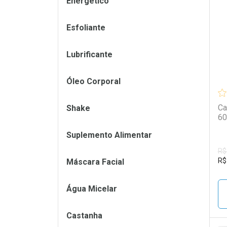
Energético
L
P
Esfoliante
Lubrificante
Óleo Corporal
Ca
Shake
60
Suplemento Alimentar
R$
R$
Máscara Facial
Água Micelar
Castanha