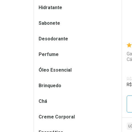
Hidratante
Sabonete
Desodorante
Ga
Perfume
Cá
Óleo Essencial
R$
R$
Brinquedo
Chá
Creme Corporal
L