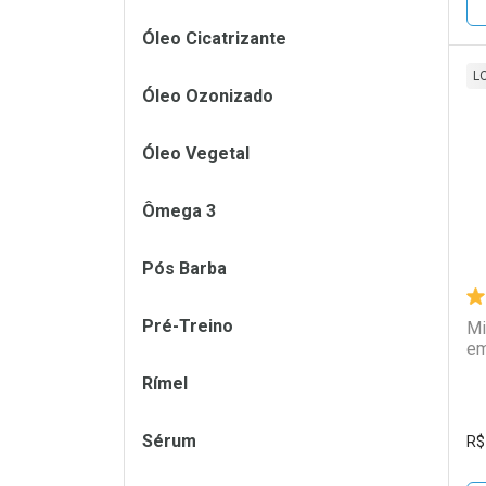
Óleo Cicatrizante
L
Óleo Ozonizado
L
P
Óleo Vegetal
Ômega 3
Pós Barba
Pré-Treino
Mi
em
Rímel
Sérum
R$