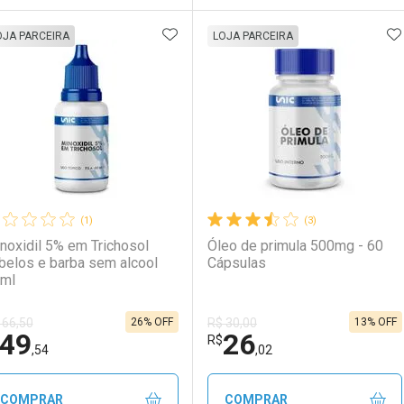
ADICIONAR AOS FAVORITOS
A
FECHAR
FECHAR
F
F
OJA PARCEIRA
LOJA PARCEIRA
aboratório
or Menos
Laboratório
Por Menos
(1)
(3)
noxidil 5% em Trichosol
Óleo de primula 500mg - 60
belos e barba sem alcool
Cápsulas
ml
26% OFF
13% OFF
 66,50
R$ 30,00
49
26
Ativar Desconto
Ativar Desconto
R$
,54
,02
Comprar sem Desconto
Comprar sem Desconto
Comprar sem Desconto
Comprar sem Desconto
COMPRAR
COMPRAR