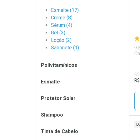
Esmalte (17)
Creme (8)
Sérum (4)
Gel (3)
Loção (2)
Sabonete (1)
Ge
Co
Polivitamínicos
R$
R$
Esmalte
Protetor Solar
Shampoo
L
Tinta de Cabelo
L
P