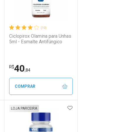
(10)
Ciclopirox Olamina para Unhas
5ml - Esmalte Antifúngico
40
R$
,84
COMPRAR
DICIONAR AOS FAVORITOS
ADICIONAR AOS FAVORIT
ECHAR
ECHAR
FECHAR
FECHAR
LOJA PARCEIRA
Laboratório
Por Menos