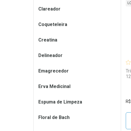
L
Clareador
L
P
Coqueteleira
Creatina
Delineador
Emagrecedor
Tr
12
Erva Medicinal
Espuma de Limpeza
R$
Floral de Bach