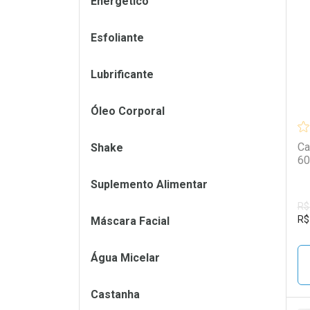
Energético
L
P
Esfoliante
Lubrificante
Óleo Corporal
Ca
Shake
60
Suplemento Alimentar
R$
R$
Máscara Facial
Água Micelar
Castanha