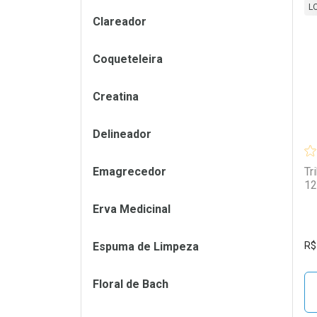
L
Clareador
L
P
Coqueteleira
Creatina
Delineador
Emagrecedor
Tr
12
Erva Medicinal
Espuma de Limpeza
R$
Floral de Bach