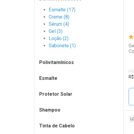
Esmalte (17)
Creme (8)
Sérum (4)
Gel (3)
Loção (2)
Sabonete (1)
Ge
Co
Polivitamínicos
R$
R$
Esmalte
Protetor Solar
Shampoo
L
Tinta de Cabelo
L
P