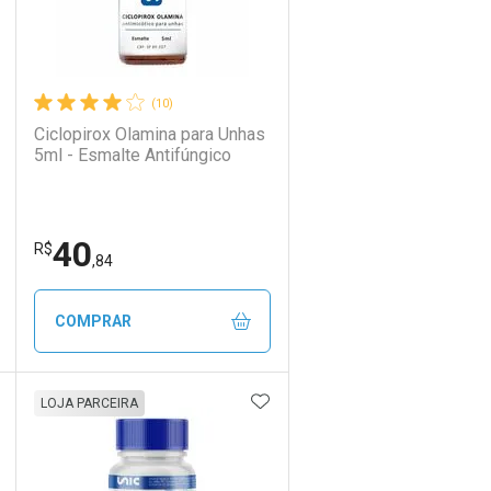
(10)
Ciclopirox Olamina para Unhas
5ml - Esmalte Antifúngico
40
R$
,84
COMPRAR
DICIONAR AOS FAVORITOS
ADICIONAR AOS FAVORIT
ECHAR
ECHAR
FECHAR
FECHAR
LOJA PARCEIRA
Laboratório
Por Menos