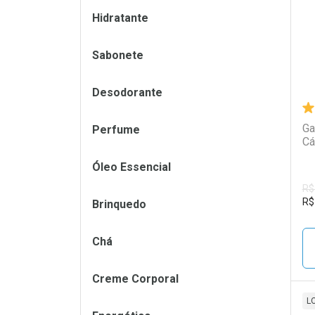
Hidratante
Sabonete
Desodorante
Ga
Perfume
Cá
Óleo Essencial
R$
R$
Brinquedo
Chá
Creme Corporal
L