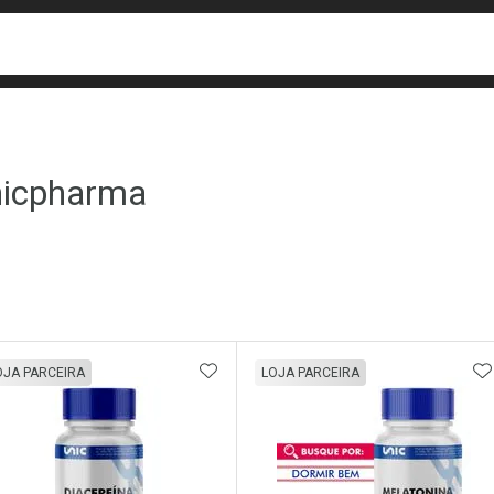
busca
isa?
icpharma
ateleira
ADICIONAR AOS FAVORITOS
A
OJA PARCEIRA
LOJA PARCEIRA