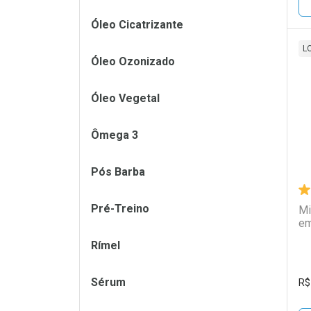
Óleo Cicatrizante
L
Óleo Ozonizado
L
P
Óleo Vegetal
Ômega 3
Pós Barba
Pré-Treino
Mi
em
Rímel
Sérum
R$