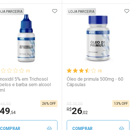
ADICIONAR AOS FAVORITOS
A
FECHAR
FECHAR
F
F
OJA PARCEIRA
LOJA PARCEIRA
aboratório
or Menos
Laboratório
Por Menos
(1)
(3)
noxidil 5% em Trichosol
Óleo de primula 500mg - 60
belos e barba sem alcool
Cápsulas
ml
26% OFF
13% OFF
 66,50
R$ 30,00
49
26
Ativar Desconto
Ativar Desconto
R$
,54
,02
Comprar sem Desconto
Comprar sem Desconto
Comprar sem Desconto
Comprar sem Desconto
COMPRAR
COMPRAR