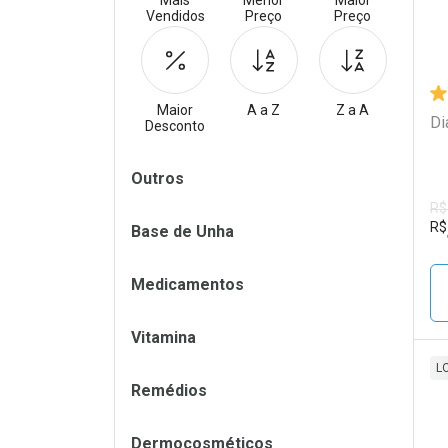
Mais
Menor
Maior
Vendidos
Preço
Preço
Maior
A a Z
Z a A
Di
Desconto
Filtros
Outros
R$
R$
Base de Unha
Medicamentos
Vitamina
L
Remédios
L
P
Dermocosméticos