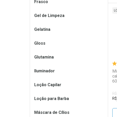
Frasco
L
Gel de Limpeza
L
P
Gelatina
Gloss
Glutamina
Iluminador
Mi
ca
60
Loção Capilar
R$
Loção para Barba
R$
Máscara de Cílios