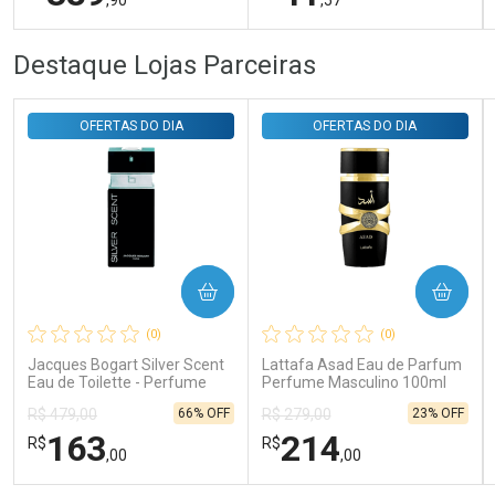
FECHAR
FECHAR
FEC
FEC
Destaque Lojas Parceiras
Laboratório
Laboratório
Por Menos
Por Menos
OFERTAS DO DIA
OFERTAS DO DIA
COMPRAR
COMPRAR
Ativar Desconto
Ativar Desconto
(0)
(0)
Comprar sem Desconto
Comprar sem Desconto
Comprar sem Desconto
Comprar sem Desconto
Jacques Bogart Silver Scent
Lattafa Asad Eau de Parfum
Por R$ 389,90/cada
Por R$ 41,57/cada
Por R$ 389,90/cada
Por R$ 41,57/cada
Eau de Toilette - Perfume
Perfume Masculino 100ml
Masculino
66% OFF
23% OFF
R$ 479,00
R$ 279,00
163
214
R$
R$
,00
,00