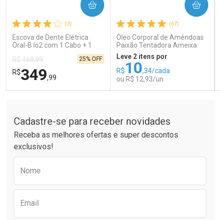
COMPRAR
COMPRAR
Ativar Desconto
Ativar Desconto
(3)
(67)
Comprar sem Desconto
Comprar sem Desconto
Comprar sem Desconto
Comprar sem Desconto
Escova de Dente Elétrica
Óleo Corporal de Amêndoas
Por R$ 26,99/cada
Por R$ 66,43/cada
Por R$ 26,99/cada
Por R$ 66,43/cada
Oral-B Io2 com 1 Cabo + 1
Paixão Tentadora Ameixa
Refil + Carregador
Rubi 100ml
Leve 2 itens por
25% OFF
R$ 468,99
10
349
R$
,34/cada
R$
,99
ou R$ 12,93/un
Tudo sobre a Drogaria São Paulo
FECHAR
FECHAR
FEC
FEC
Laboratório
Laboratório
Por Menos
Por Menos
Cadastre-se para receber novidades
Receba as melhores ofertas e super descontos
exclusivos!
Preencha o formulário abaixo para receber 
Nome
Email
Ativar Desconto
Ativar Desconto