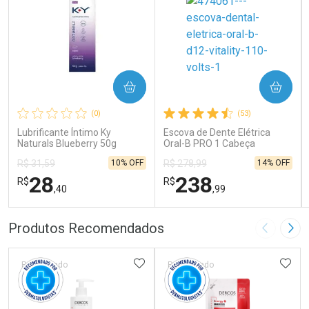
COMPRAR
COMPRAR
(0)
(53)
Lubrificante Íntimo Ky
Escova de Dente Elétrica
Naturals Blueberry 50g
Oral-B PRO 1 Cabeça
Redonda Recarregável 1
10% OFF
14% OFF
R$ 31,59
R$ 278,99
Unidade
28
238
R$
R$
,40
,99
FECHAR
FECHAR
FEC
FEC
Produtos Recomendados
Imagem A
Pró
Laboratório
Laboratório
Por Menos
Por Menos
ADICIONAR AOS FAVORITOS
ADIC
Patrocinado
Patrocinado