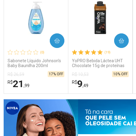
COMPRAR
COMPRAR
(0)
(19)
Sabonete Líquido Johnson's
YoPRO Bebida Láctea UHT
Baby Baunilha 200ml
Chocolate 15g de proteínas
250ml
17% OFF
10% OFF
R$ 26,59
R$ 10,53
21
9
R$
R$
,99
,49
FECHAR
FECHAR
FEC
FEC
Laboratório
Laboratório
Por Menos
Por Menos