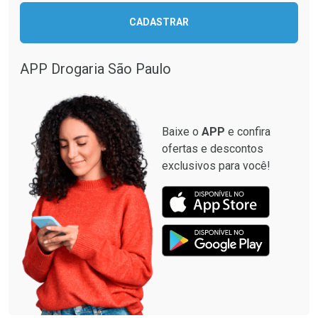
CADASTRAR
Comprar sem Desconto
Comprar sem Desconto
Comprar sem Desconto
Comprar sem Desconto
Por R$ 349,99/cada
Por R$ 12,93/cada
Por R$ 349,99/cada
Por R$ 12,93/cada
APP Drogaria São Paulo
Baixe o
APP
e confira
ofertas e descontos
exclusivos para você!