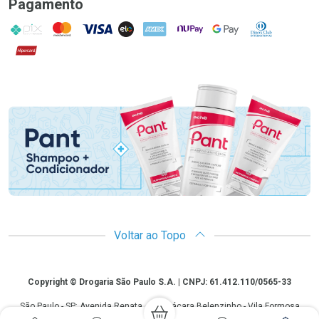
Pagamento
PIX
MasterCard
VISA
ELO
AMEX
NuPay
Google Pay
Diners Club
Hipercard
Promoção em Destaque
Voltar ao Topo
Copyright
Copyright © Drogaria São Paulo S.A. | CNPJ: 61.412.110/0565-33
São Paulo - SP: Avenida Renata, 60, Chácara Belenzinho - Vila Formosa
Gislaine Lima Meo CRF 40.354 | 24 horas| Autorização de funcionamento: