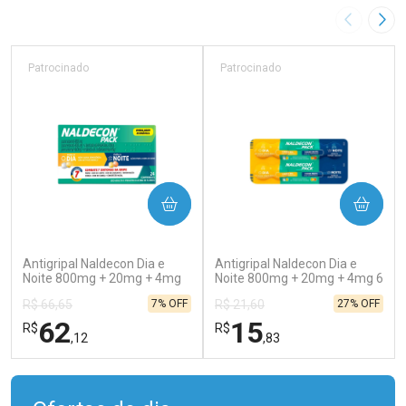
Imagem A
Pró
Patrocinado
Patrocinado
COMPRAR
COMPRAR
(138)
(202)
Antigripal Naldecon Dia e
Antigripal Naldecon Dia e
Noite 800mg + 20mg + 4mg
Noite 800mg + 20mg + 4mg 6
24 comprimidos
comprimidos
7% OFF
27% OFF
R$ 66,65
R$ 21,60
62
15
R$
R$
,12
,83
FECHAR
FECHAR
FEC
FEC
Laboratório
Laboratório