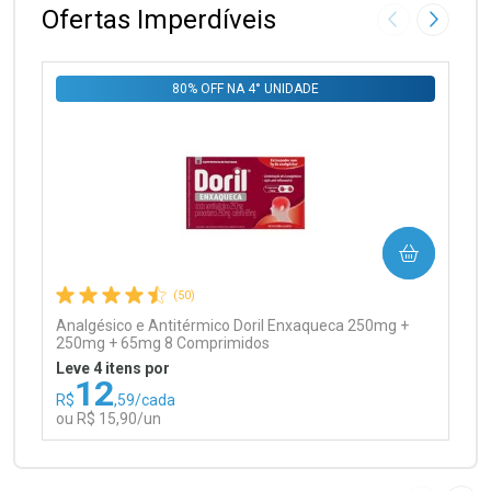
Ofertas Imperdíveis
Imagem Anter
Próxima
80% OFF NA 4° UNIDADE
Ativar Desconto
COMPRAR
Comprar sem Desconto
Comprar sem Desconto
Por R$ 99,90/cada
Por R$ 99,90/cada
(50)
Analgésico e Antitérmico Doril Enxaqueca 250mg +
250mg + 65mg 8 Comprimidos
Leve 4 itens por
12
R$
,59/cada
ou R$ 15,90/un
FECHAR
FECHAR