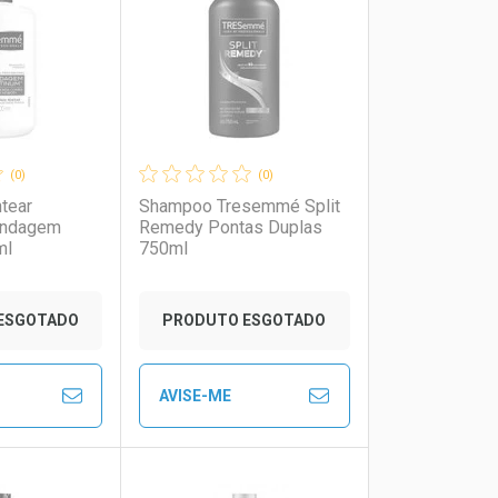
rio
os
Laboratório
Por Menos
(0)
(0)
tear
Shampoo Tresemmé Split
indagem
Remedy Pontas Duplas
ml
750ml
ESGOTADO
PRODUTO ESGOTADO
AVISE-ME
to Convênio
Ver Desconto Convênio
FECHAR
FECHAR
FECHAR
FECHAR