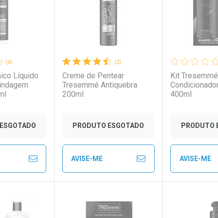
(6)
(2)
ico Líquido
Creme de Pentear
Kit Tresemm
indagem
Tresemmé Antiquebra
Condicionador
ml
200ml
400ml
conto
ESGOTADO
PRODUTO ESGOTADO
PRODUTO 
em Desconto
em Desconto
AVISE-ME
AVISE-ME
Ver Desconto Convênio
Ver Descon
9/cada
9/cada
FECHAR
FECHAR
FECHAR
FECHAR