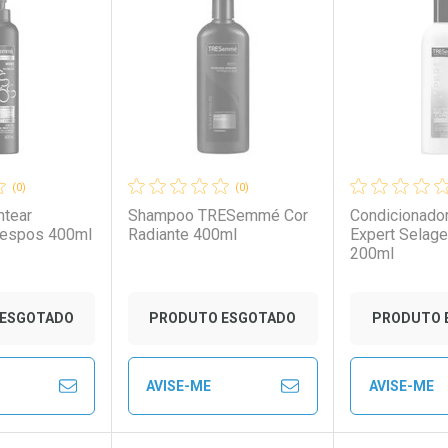
rio
os
Laboratório
Por Menos
Laborató
Por Men
(0)
(0)
ntear
Shampoo TRESemmé Cor
Condicionado
espos 400ml
Radiante 400ml
Expert Selage
200ml
ESGOTADO
PRODUTO ESGOTADO
PRODUTO 
AVISE-ME
AVISE-ME
to Convênio
Ver Desconto Convênio
Ver Descon