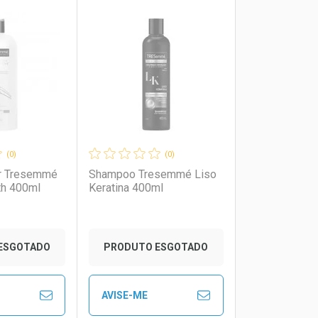
FECHAR
FECHAR
FECHAR
FECHAR
rio
os
Laboratório
Por Menos
(0)
(0)
r Tresemmé
Shampoo Tresemmé Liso
th 400ml
Keratina 400ml
ESGOTADO
PRODUTO ESGOTADO
AVISE-ME
to Convênio
Ver Desconto Convênio