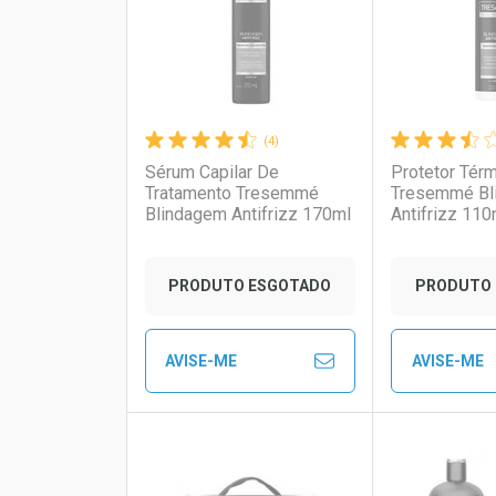
(4)
Sérum Capilar De
Protetor Térm
Tratamento Tresemmé
Tresemmé Bl
Blindagem Antifrizz 170ml
Antifrizz 110
Ativar Desconto
Ativar Des
PRODUTO ESGOTADO
PRODUTO 
Comprar sem Desconto
Comprar sem Desconto
Comprar s
Comprar s
AVISE-ME
AVISE-ME
Por R$ 25,47/cada
Por R$ 25,47/cada
Por R$ 27,9
Por R$ 27,9
FECHAR
FECHAR