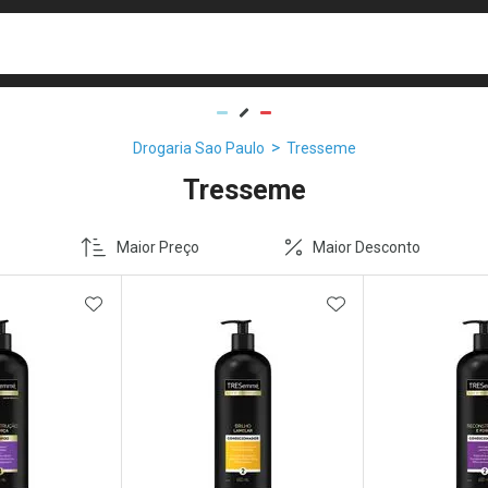
busca
isa?
Drogaria Sao Paulo
Tresseme
Tresseme
Maior Preço
Maior Desconto
FAVORITOS
ADICIONAR AOS FAVORITOS
ADICIONAR AOS 