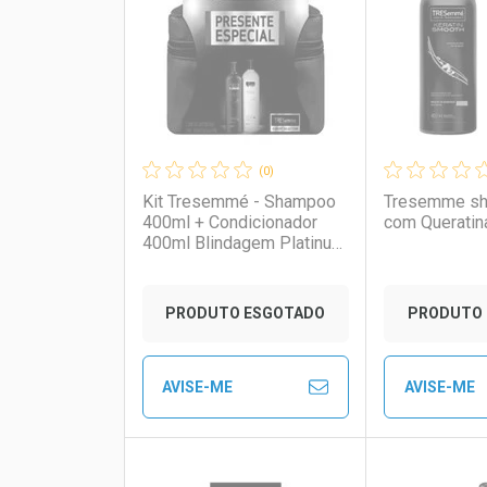
Laboratório
Por Menos
Laborató
Por Men
(0)
Kit Tresemmé - Shampoo
Tresemme s
400ml + Condicionador
com Queratin
400ml Blindagem Platinum
+ Frasqueira
PRODUTO ESGOTADO
PRODUTO 
AVISE-ME
AVISE-ME
Ver Desconto Convênio
Ver Descon
FECHAR
FECHAR