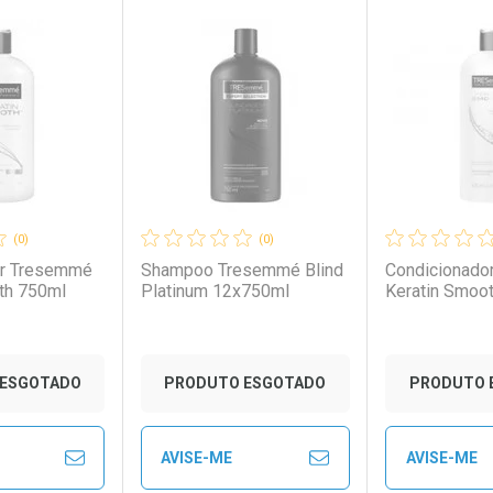
FECHAR
FECHAR
FECHAR
FECHAR
rio
os
Laboratório
Por Menos
Laborató
Por Men
(0)
(0)
or Tresemmé
Shampoo Tresemmé Blind
Condicionado
th 750ml
Platinum 12x750ml
Keratin Smoo
ESGOTADO
PRODUTO ESGOTADO
PRODUTO 
AVISE-ME
AVISE-ME
to Convênio
Ver Desconto Convênio
Ver Descon