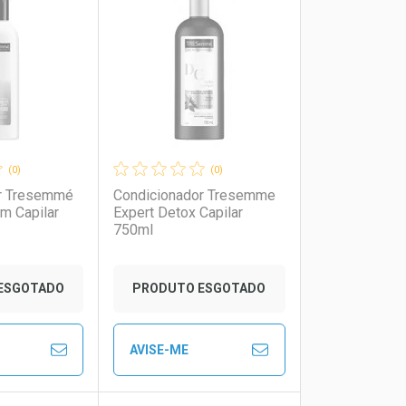
rio
os
Laboratório
Por Menos
(0)
(0)
r Tresemmé
Condicionador Tresemme
m Capilar
Expert Detox Capilar
750ml
ESGOTADO
PRODUTO ESGOTADO
AVISE-ME
to Convênio
Ver Desconto Convênio