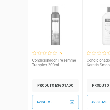
FECHAR
FECHAR
Laboratório
Por Menos
Laborató
Por Men
(0)
Condicionador Tresemmé
Condicionad
Tresplex 200ml
Keratin Smoo
PRODUTO ESGOTADO
PRODUTO 
AVISE-ME
AVISE-ME
Ver Desconto Convênio
Ver Descon