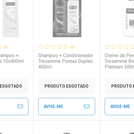
rio
os
Laboratório
Por Menos
Laborató
Por Men
(0)
(0)
hampoo +
Shampoo + Condicionador
Creme de Pen
a 10x400ml
Tresemme Pontas Duplas
Tresemmé Bl
400ml
Platinum 300
ESGOTADO
PRODUTO ESGOTADO
PRODUTO 
AVISE-ME
AVISE-ME
to Convênio
Ver Desconto Convênio
Ver Descon
FECHAR
FECHAR
FECHAR
FECHAR