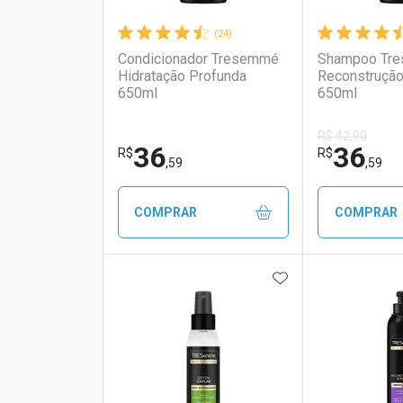
(24)
Condicionador Tresemmé
Shampoo Tr
Hidratação Profunda
Reconstrução
650ml
650ml
R$ 42,90
36
36
R$
R$
,59
,59
COMPRAR
COMPRAR
ADICIONAR AOS 
FECHAR
FECHAR
Laboratório
Por Menos
Laborató
Por Men