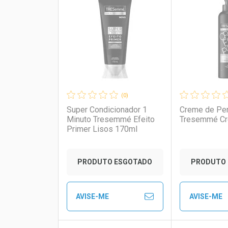
Laboratório
Por Menos
Laborató
Por Men
(0)
Super Condicionador 1
Creme de Pe
Minuto Tresemmé Efeito
Tresemmé Cr
Primer Lisos 170ml
PRODUTO ESGOTADO
PRODUTO 
AVISE-ME
AVISE-ME
Ver Desconto Convênio
Ver Descon