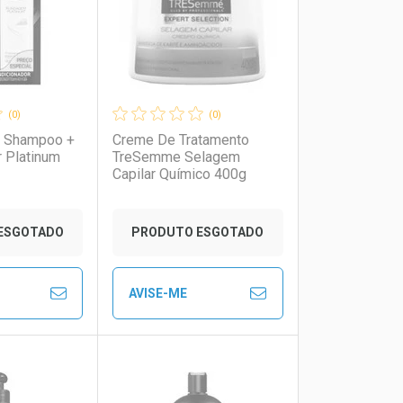
(0)
(0)
é Shampoo +
Creme De Tratamento
 Platinum
TreSemme Selagem
Capilar Químico 400g
ESGOTADO
PRODUTO ESGOTADO
AVISE-ME
to Convênio
Ver Desconto Convênio
FECHAR
FECHAR
FECHAR
FECHAR