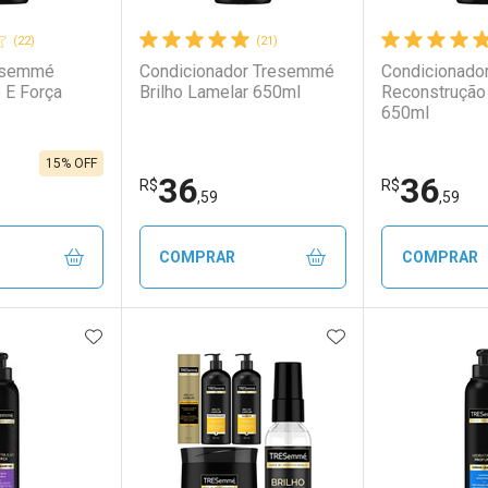
(22)
(21)
esemmé
Condicionador Tresemmé
Condicionado
 E Força
Brilho Lamelar 650ml
Reconstrução
650ml
15% OFF
36
36
R$
R$
,59
,59
COMPRAR
COMPRAR
FAVORITOS
ADICIONAR AOS FAVORITOS
ADICIONAR AOS 
FECHAR
FECHAR
FECHAR
FECHAR
rio
os
Laboratório
Por Menos
Laborató
Por Men