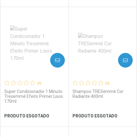
FECHAR
FECHAR
FEC
FEC
Laboratório
Por Menos
Laboratório
Por Menos
AVISE-ME
AVISE-ME
(0)
(0)
Super Condicionador 1 Minuto
Shampoo TRESemmé Cor
Tresemmé Efeito Primer Lisos
Radiante 400ml
170ml
Ver Desconto Convênio
Ver Desconto Convênio
PRODUTO ESGOTADO
PRODUTO ESGOTADO
FECHAR
FECHAR
FEC
FEC