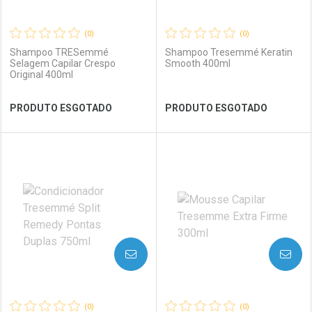
(0)
(0)
Shampoo TRESemmé
Shampoo Tresemmé Keratin
Selagem Capilar Crespo
Smooth 400ml
Original 400ml
Ver Desconto Convênio
Ver Desconto Convênio
PRODUTO ESGOTADO
PRODUTO ESGOTADO
FECHAR
FECHAR
FEC
FEC
Laboratório
Por Menos
Laboratório
Por Menos
AVISE-ME
AVISE-ME
(0)
(0)