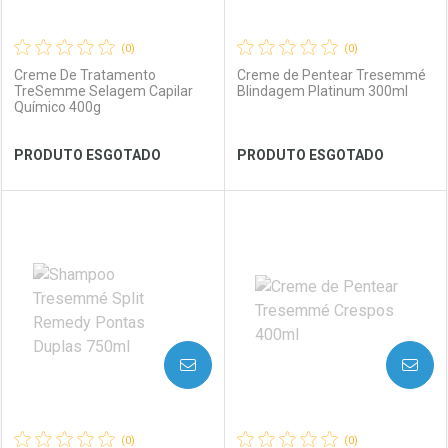
(0)
(0)
Creme De Tratamento
Creme de Pentear Tresemmé
TreSemme Selagem Capilar
Blindagem Platinum 300ml
Químico 400g
Ver Desconto Convênio
Ver Desconto Convênio
PRODUTO ESGOTADO
PRODUTO ESGOTADO
FECHAR
FECHAR
FEC
FEC
Laboratório
Por Menos
Laboratório
Por Menos
AVISE-ME
AVISE-ME
(0)
(0)