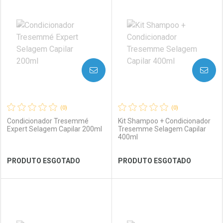
Laboratório
Por Menos
Laboratório
Por Menos
AVISE-ME
AVISE-ME
(0)
(0)
Condicionador Tresemmé
Kit Shampoo + Condicionador
Expert Selagem Capilar 200ml
Tresemme Selagem Capilar
400ml
Ver Desconto Convênio
Ver Desconto Convênio
PRODUTO ESGOTADO
PRODUTO ESGOTADO
FECHAR
FECHAR
FEC
FEC
Laboratório
Por Menos
Laboratório
Por Menos