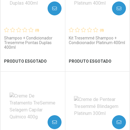
AVISE-ME
AVISE-ME
(0)
(0)
Shampoo + Condicionador
Kit Tresemmé Shampoo +
Tresemme Pontas Duplas
Condicionador Platinum 400ml
400ml
Ver Desconto Convênio
Ver Desconto Convênio
PRODUTO ESGOTADO
PRODUTO ESGOTADO
FECHAR
FECHAR
FEC
FEC
Laboratório
Por Menos
Laboratório
Por Menos
AVISE-ME
AVISE-ME