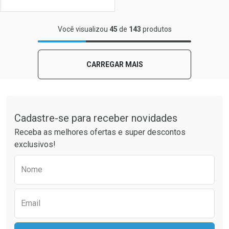
FECHAR
FECHAR
Você visualizou
45
de
143
produtos
Laboratório
Por Menos
CARREGAR MAIS
Tudo sobre a Drogaria São Paulo
Cadastre-se para receber novidades
Receba as melhores ofertas e super descontos
exclusivos!
Preencha o formulário abaixo para receber 
Nome
Ver Desconto Convênio
Email