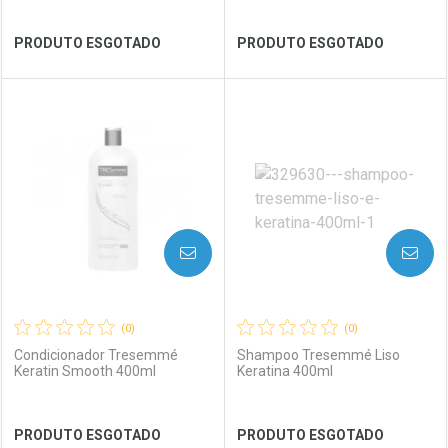
Ver Desconto Convênio
Ver Desconto Convênio
PRODUTO ESGOTADO
PRODUTO ESGOTADO
FECHAR
FECHAR
FEC
FEC
Laboratório
Por Menos
Laboratório
Por Menos
AVISE-ME
AVISE-ME
(0)
(0)
Condicionador Tresemmé
Shampoo Tresemmé Liso
Keratin Smooth 400ml
Keratina 400ml
Ver Desconto Convênio
Ver Desconto Convênio
PRODUTO ESGOTADO
PRODUTO ESGOTADO