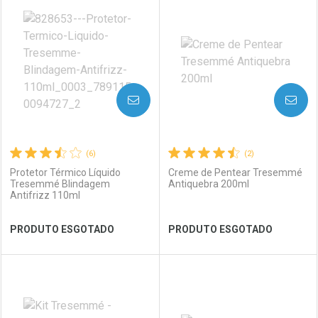
Laboratório
Por Menos
Laboratório
Por Menos
AVISE-ME
AVISE-ME
(6)
(2)
Protetor Térmico Líquido
Creme de Pentear Tresemmé
Tresemmé Blindagem
Antiquebra 200ml
Antifrizz 110ml
Ver Desconto Convênio
Ver Desconto Convênio
PRODUTO ESGOTADO
PRODUTO ESGOTADO
FECHAR
FECHAR
FEC
FEC
Laboratório
Por Menos
Laboratório
Por Menos