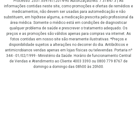
Processo: 2531.559767/2014-90 Autorização/MS: 7.31847.3 | As
informações contidas neste site, como promoções e ofertas de remédios e
medicamentos, não devem ser usadas para automedicação e não
substituem, em hipótese alguma, a medicação prescrita pelo profissional da
área médica. Somente o médico está em condições de diagnosticar
qualquer problema de saúde e prescrever o tratamento adequado. Os
preços e as promoções são válidos apenas para compras via internet. As
fotos contidas em nosso site são meramente ilustrativas. *Preços e
disponibilidade sujeitos a alterações no decorrer do dia. Antibióticos e
antimicrobianos vendas apenas em lojas físicas ou televendas. Portaria nº
344 - 01/02/1999 - Ministério da Saúde. Horário de funcionamento Central
de Vendas e Atendimento ao Cliente 4003 3393 ou 0800 779 8767 de
domingo a domingo das 08h00 às 20h00.
LGPD Aceite os Cookies