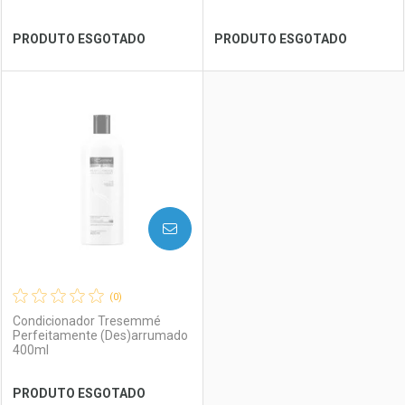
Ver Desconto Convênio
Ver Desconto Convênio
PRODUTO ESGOTADO
PRODUTO ESGOTADO
FECHAR
FECHAR
FEC
FEC
Laboratório
Por Menos
Laboratório
Por Menos
AVISE-ME
(0)
Condicionador Tresemmé
Perfeitamente (Des)arrumado
400ml
Ver Desconto Convênio
Ver Desconto Convênio
PRODUTO ESGOTADO