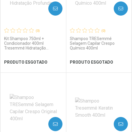
AVISE-ME
AVISE-ME
(0)
(0)
Kit Shampoo 750ml +
Shampoo TRESemmé
Condicionador 400ml
Selagem Capilar Crespo
Tresemmé Hidratação
Químico 400ml
Profunda
Ver Desconto Convênio
Ver Desconto Convênio
PRODUTO ESGOTADO
PRODUTO ESGOTADO
FECHAR
FECHAR
FEC
FEC
Laboratório
Por Menos
Laboratório
Por Menos
AVISE-ME
AVISE-ME