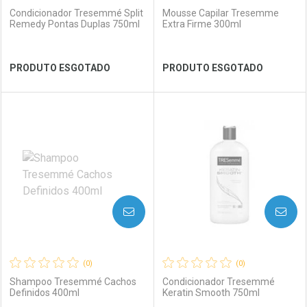
Condicionador Tresemmé Split
Mousse Capilar Tresemme
Remedy Pontas Duplas 750ml
Extra Firme 300ml
Ver Desconto Convênio
Ver Desconto Convênio
PRODUTO ESGOTADO
PRODUTO ESGOTADO
FECHAR
FECHAR
FEC
FEC
Laboratório
Por Menos
Laboratório
Por Menos
AVISE-ME
AVISE-ME
(0)
(0)
Shampoo Tresemmé Cachos
Condicionador Tresemmé
Definidos 400ml
Keratin Smooth 750ml