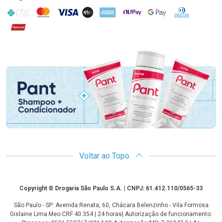
PIX
MasterCard
VISA
ELO
AMEX
NuPay
Google Pay
Diners Club
Hipercard
Promoção em Destaque
Voltar ao Topo
Copyright
Copyright © Drogaria São Paulo S.A. | CNPJ: 61.412.110/0565-33
São Paulo - SP: Avenida Renata, 60, Chácara Belenzinho - Vila Formosa
Gislaine Lima Meo CRF 40.354 | 24 horas| Autorização de funcionamento: