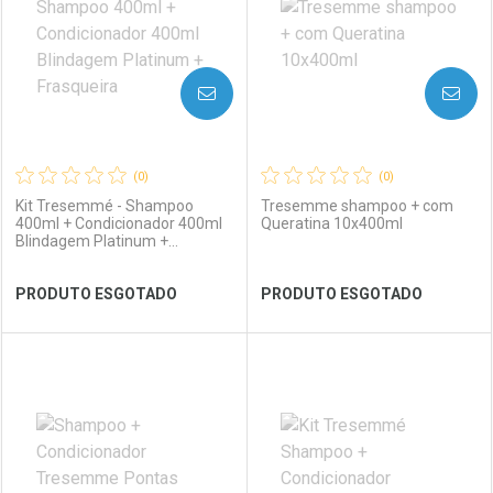
AVISE-ME
AVISE-ME
(0)
(0)
Kit Tresemmé - Shampoo
Tresemme shampoo + com
400ml + Condicionador 400ml
Queratina 10x400ml
Blindagem Platinum +
Frasqueira
Ver Desconto Convênio
Ver Desconto Convênio
PRODUTO ESGOTADO
PRODUTO ESGOTADO
FECHAR
FECHAR
FEC
FEC
Laboratório
Por Menos
Laboratório
Por Menos