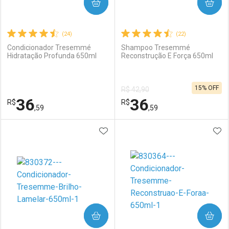
COMPRAR
COMPRAR
(24)
(22)
Condicionador Tresemmé
Shampoo Tresemmé
Hidratação Profunda 650ml
Reconstrução E Força 650ml
15% OFF
R$ 42,90
36
36
R$
R$
,59
,59
ADICIONAR AOS FAVORITOS
ADI
FECHAR
FECHAR
F
F
Laboratório
Por Menos
Laboratório
Por Menos
COMPRAR
COMPRAR