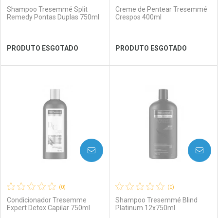
Shampoo Tresemmé Split
Creme de Pentear Tresemmé
Remedy Pontas Duplas 750ml
Crespos 400ml
Ver Desconto Convênio
Ver Desconto Convênio
PRODUTO ESGOTADO
PRODUTO ESGOTADO
FECHAR
FECHAR
FEC
FEC
Laboratório
Por Menos
Laboratório
Por Menos
AVISE-ME
AVISE-ME
(0)
(0)
Condicionador Tresemme
Shampoo Tresemmé Blind
Expert Detox Capilar 750ml
Platinum 12x750ml