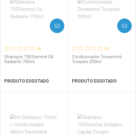
AVISE-ME
AVISE-ME
(0)
(0)
Shampoo TRESemmé Oil
Condicionador Tresemmé
Radiante 750ml
Tresplex 200ml
Ver Desconto Convênio
Ver Desconto Convênio
PRODUTO ESGOTADO
PRODUTO ESGOTADO
FECHAR
FECHAR
FEC
FEC
Laboratório
Por Menos
Laboratório
Por Menos