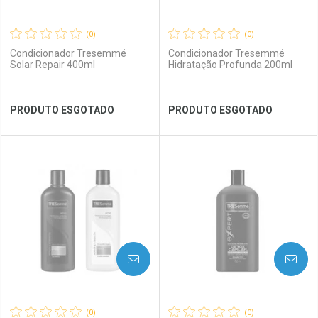
(0)
(0)
Condicionador Tresemmé
Condicionador Tresemmé
Solar Repair 400ml
Hidratação Profunda 200ml
Ver Desconto Convênio
Ver Desconto Convênio
PRODUTO ESGOTADO
PRODUTO ESGOTADO
FECHAR
FECHAR
FEC
FEC
Laboratório
Por Menos
Laboratório
Por Menos
AVISE-ME
AVISE-ME
(0)
(0)