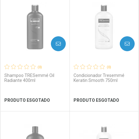
Laboratório
Por Menos
Laboratório
Por Menos
AVISE-ME
AVISE-ME
(0)
(0)
Shampoo TRESemmé Oil
Condicionador Tresemmé
Radiante 400ml
Keratin Smooth 750ml
Ver Desconto Convênio
Ver Desconto Convênio
PRODUTO ESGOTADO
PRODUTO ESGOTADO
FECHAR
FECHAR
FEC
FEC
Laboratório
Por Menos
Laboratório
Por Menos