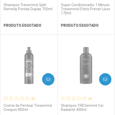
Shampoo Tresemmé Split
Super Condicionador 1 Minuto
Remedy Pontas Duplas 750ml
Tresemmé Efeito Primer Lisos
170ml
Ver Desconto Convênio
Ver Desconto Convênio
PRODUTO ESGOTADO
PRODUTO ESGOTADO
FECHAR
FECHAR
FEC
FEC
Laboratório
Por Menos
Laboratório
Por Menos
AVISE-ME
AVISE-ME
(0)
(0)
Creme de Pentear Tresemmé
Shampoo TRESemmé Cor
Crespos 400ml
Radiante 400ml