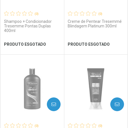
(0)
(0)
Shampoo + Condicionador
Creme de Pentear Tresemmé
Tresemme Pontas Duplas
Blindagem Platinum 300ml
400ml
Ver Desconto Convênio
Ver Desconto Convênio
PRODUTO ESGOTADO
PRODUTO ESGOTADO
FECHAR
FECHAR
FEC
FEC
Laboratório
Por Menos
Laboratório
Por Menos
AVISE-ME
AVISE-ME
(0)
(0)