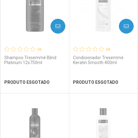
AVISE-ME
AVISE-ME
(0)
(0)
Shampoo Tresemmé Blind
Condicionador Tresemmé
Platinum 12x750ml
Keratin Smooth 400ml
Ver Desconto Convênio
Ver Desconto Convênio
PRODUTO ESGOTADO
PRODUTO ESGOTADO
FECHAR
FECHAR
FEC
FEC
Laboratório
Por Menos
Laboratório
Por Menos