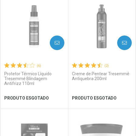
Laboratório
Por Menos
Laboratório
Por Menos
AVISE-ME
AVISE-ME
(6)
(2)
Protetor Térmico Líquido
Creme de Pentear Tresemmé
Tresemmé Blindagem
Antiquebra 200ml
Antifrizz 110ml
Ver Desconto Convênio
Ver Desconto Convênio
PRODUTO ESGOTADO
PRODUTO ESGOTADO
FECHAR
FECHAR
FEC
FEC
Laboratório
Por Menos
Laboratório
Por Menos