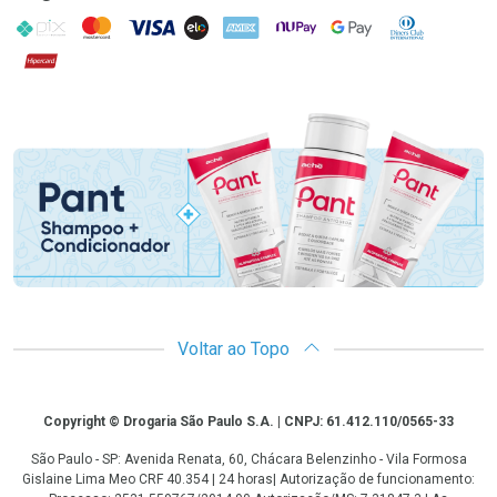
PIX
MasterCard
VISA
ELO
AMEX
NuPay
Google Pay
Diners Club
Hipercard
Promoção em Destaque
Voltar ao Topo
Copyright
Copyright © Drogaria São Paulo S.A. | CNPJ: 61.412.110/0565-33
São Paulo - SP: Avenida Renata, 60, Chácara Belenzinho - Vila Formosa
Gislaine Lima Meo CRF 40.354 | 24 horas| Autorização de funcionamento: