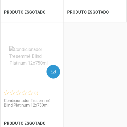
Ver Desconto Convênio
Ver Desconto Convênio
PRODUTO ESGOTADO
PRODUTO ESGOTADO
FECHAR
FECHAR
FEC
FEC
Laboratório
Por Menos
Laboratório
Por Menos
AVISE-ME
(0)
Condicionador Tresemmé
Blind Platinum 12x750ml
Ver Desconto Convênio
Ver Desconto Convênio
PRODUTO ESGOTADO