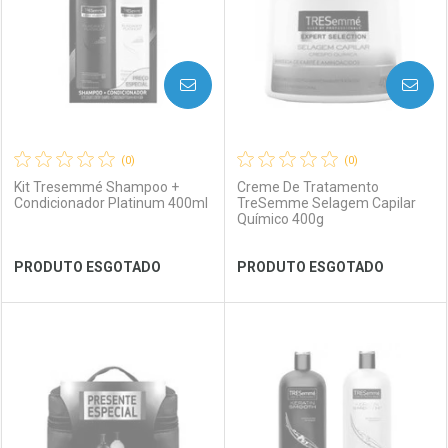
AVISE-ME
AVISE-ME
(0)
(0)
Kit Tresemmé Shampoo +
Creme De Tratamento
Condicionador Platinum 400ml
TreSemme Selagem Capilar
Químico 400g
Ver Desconto Convênio
Ver Desconto Convênio
PRODUTO ESGOTADO
PRODUTO ESGOTADO
FECHAR
FECHAR
FEC
FEC
Laboratório
Por Menos
Laboratório
Por Menos