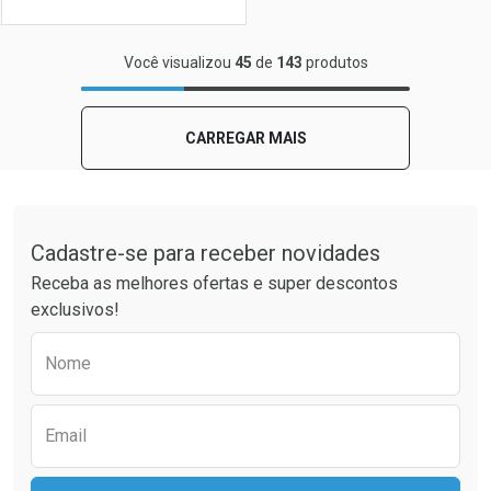
FECHAR
FECHAR
Você visualizou
45
de
143
produtos
Laboratório
Por Menos
CARREGAR MAIS
Tudo sobre a Drogaria São Paulo
Cadastre-se para receber novidades
Receba as melhores ofertas e super descontos
exclusivos!
Preencha o formulário abaixo para receber 
Nome
Ver Desconto Convênio
Email