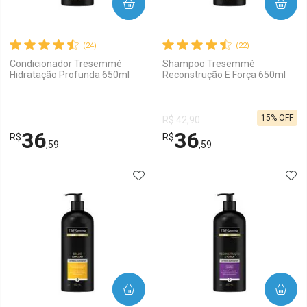
COMPRAR
COMPRAR
(24)
(22)
Condicionador Tresemmé
Shampoo Tresemmé
Hidratação Profunda 650ml
Reconstrução E Força 650ml
15% OFF
R$ 42,90
36
36
R$
R$
,59
,59
ADICIONAR AOS FAVORITOS
ADI
FECHAR
FECHAR
F
F
Laboratório
Por Menos
Laboratório
Por Menos
COMPRAR
COMPRAR