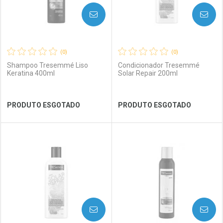
AVISE-ME
AVISE-ME
(0)
(0)
Shampoo Tresemmé Liso
Condicionador Tresemmé
Keratina 400ml
Solar Repair 200ml
Ver Desconto Convênio
Ver Desconto Convênio
PRODUTO ESGOTADO
PRODUTO ESGOTADO
FECHAR
FECHAR
FEC
FEC
Laboratório
Por Menos
Laboratório
Por Menos
AVISE-ME
AVISE-ME