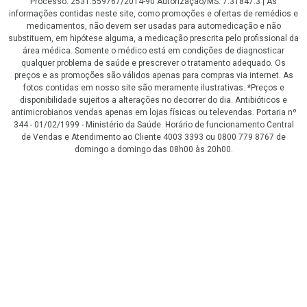
Processo: 2531.559767/2014-90 Autorização/MS: 7.31847.3 | As
informações contidas neste site, como promoções e ofertas de remédios e
medicamentos, não devem ser usadas para automedicação e não
substituem, em hipótese alguma, a medicação prescrita pelo profissional da
área médica. Somente o médico está em condições de diagnosticar
qualquer problema de saúde e prescrever o tratamento adequado. Os
preços e as promoções são válidos apenas para compras via internet. As
fotos contidas em nosso site são meramente ilustrativas. *Preços e
disponibilidade sujeitos a alterações no decorrer do dia. Antibióticos e
antimicrobianos vendas apenas em lojas físicas ou televendas. Portaria nº
344 - 01/02/1999 - Ministério da Saúde. Horário de funcionamento Central
de Vendas e Atendimento ao Cliente 4003 3393 ou 0800 779 8767 de
domingo a domingo das 08h00 às 20h00.
LGPD Aceite os Cookies