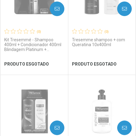
AVISE-ME
AVISE-ME
(0)
(0)
Kit Tresemmé - Shampoo
Tresemme shampoo + com
400ml + Condicionador 400ml
Queratina 10x400ml
Blindagem Platinum +
Frasqueira
Ver Desconto Convênio
Ver Desconto Convênio
PRODUTO ESGOTADO
PRODUTO ESGOTADO
FECHAR
FECHAR
FEC
FEC
Laboratório
Por Menos
Laboratório
Por Menos
AVISE-ME
AVISE-ME