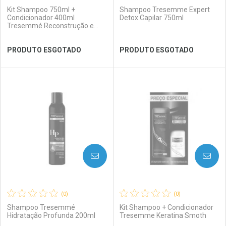
Kit Shampoo 750ml +
Shampoo Tresemme Expert
Condicionador 400ml
Detox Capilar 750ml
Tresemmé Reconstrução e
Força
Ver Desconto Convênio
Ver Desconto Convênio
PRODUTO ESGOTADO
PRODUTO ESGOTADO
FECHAR
FECHAR
FEC
FEC
Laboratório
Por Menos
Laboratório
Por Menos
AVISE-ME
AVISE-ME
(0)
(0)
Shampoo Tresemmé
Kit Shampoo + Condicionador
Hidratação Profunda 200ml
Tresemme Keratina Smoth