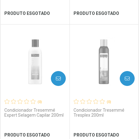
Ver Desconto Convênio
Ver Desconto Convênio
PRODUTO ESGOTADO
PRODUTO ESGOTADO
FECHAR
FECHAR
FEC
FEC
Laboratório
Por Menos
Laboratório
Por Menos
AVISE-ME
AVISE-ME
(0)
(0)
Condicionador Tresemmé
Condicionador Tresemmé
Expert Selagem Capilar 200ml
Tresplex 200ml
Ver Desconto Convênio
Ver Desconto Convênio
PRODUTO ESGOTADO
PRODUTO ESGOTADO