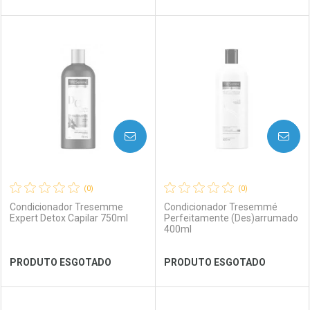
FECHAR
FECHAR
FEC
FEC
Laboratório
Por Menos
Laboratório
Por Menos
AVISE-ME
AVISE-ME
(0)
(0)
Condicionador Tresemme
Condicionador Tresemmé
Expert Detox Capilar 750ml
Perfeitamente (Des)arrumado
400ml
Ver Desconto Convênio
Ver Desconto Convênio
PRODUTO ESGOTADO
PRODUTO ESGOTADO
FECHAR
FECHAR
FEC
FEC