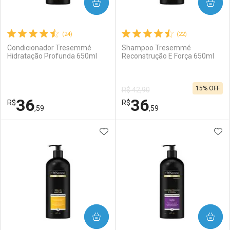
COMPRAR
COMPRAR
(24)
(22)
Condicionador Tresemmé
Shampoo Tresemmé
Hidratação Profunda 650ml
Reconstrução E Força 650ml
15% OFF
R$ 42,90
36
36
R$
R$
,59
,59
ADICIONAR AOS FAVORITOS
ADI
FECHAR
FECHAR
F
F
Laboratório
Por Menos
Laboratório
Por Menos
COMPRAR
COMPRAR