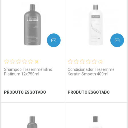
Laboratório
Por Menos
Laboratório
Por Menos
AVISE-ME
AVISE-ME
(0)
(0)
Shampoo Tresemmé Blind
Condicionador Tresemmé
Platinum 12x750ml
Keratin Smooth 400ml
Ver Desconto Convênio
Ver Desconto Convênio
PRODUTO ESGOTADO
PRODUTO ESGOTADO
FECHAR
FECHAR
FEC
FEC
Laboratório
Por Menos
Laboratório
Por Menos