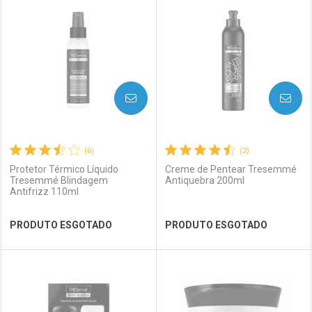
Laboratório
Por Menos
Laboratório
Por Menos
AVISE-ME
AVISE-ME
(6)
(2)
Protetor Térmico Líquido
Creme de Pentear Tresemmé
Tresemmé Blindagem
Antiquebra 200ml
Antifrizz 110ml
Ver Desconto Convênio
Ver Desconto Convênio
PRODUTO ESGOTADO
PRODUTO ESGOTADO
FECHAR
FECHAR
FEC
FEC
Laboratório
Por Menos
Laboratório
Por Menos