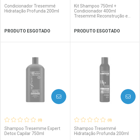
Condicionador Tresemmé
Kit Shampoo 750ml +
Hidratação Profunda 200ml
Condicionador 400ml
Tresemmé Reconstrução e
Força
Ver Desconto Convênio
Ver Desconto Convênio
PRODUTO ESGOTADO
PRODUTO ESGOTADO
FECHAR
FECHAR
FEC
FEC
Laboratório
Por Menos
Laboratório
Por Menos
AVISE-ME
AVISE-ME
(0)
(0)
Shampoo Tresemme Expert
Shampoo Tresemmé
Detox Capilar 750ml
Hidratação Profunda 200ml