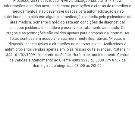
Processo: 2531.559767/2014-90 Autorização/MS: 7.31847.3 | As
informações contidas neste site, como promoções e ofertas de remédios e
medicamentos, não devem ser usadas para automedicação e não
substituem, em hipótese alguma, a medicação prescrita pelo profissional da
área médica. Somente o médico está em condições de diagnosticar
qualquer problema de saúde e prescrever o tratamento adequado. Os
preços e as promoções são válidos apenas para compras via internet. As
fotos contidas em nosso site são meramente ilustrativas. *Preços e
disponibilidade sujeitos a alterações no decorrer do dia. Antibióticos e
antimicrobianos vendas apenas em lojas físicas ou televendas. Portaria nº
344 - 01/02/1999 - Ministério da Saúde. Horário de funcionamento Central
de Vendas e Atendimento ao Cliente 4003 3393 ou 0800 779 8767 de
domingo a domingo das 08h00 às 20h00.
LGPD Aceite os Cookies