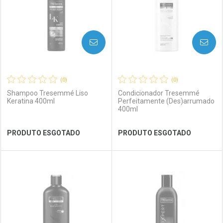
AVISE-ME
AVISE-ME
(0)
(0)
Shampoo Tresemmé Liso
Condicionador Tresemmé
Keratina 400ml
Perfeitamente (Des)arrumado
400ml
Ver Desconto Convênio
Ver Desconto Convênio
PRODUTO ESGOTADO
PRODUTO ESGOTADO
FECHAR
FECHAR
FEC
FEC
Laboratório
Por Menos
Laboratório
Por Menos