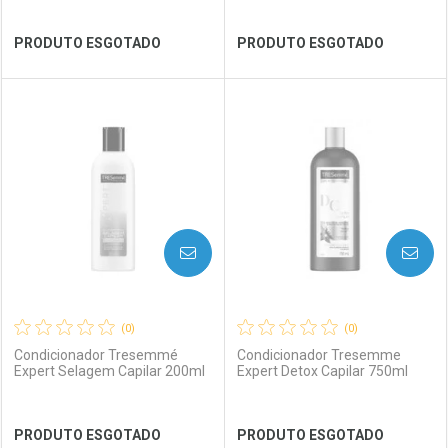
Ver Desconto Convênio
Ver Desconto Convênio
PRODUTO ESGOTADO
PRODUTO ESGOTADO
FECHAR
FECHAR
FEC
FEC
Laboratório
Por Menos
Laboratório
Por Menos
AVISE-ME
AVISE-ME
(0)
(0)
Condicionador Tresemmé
Condicionador Tresemme
Expert Selagem Capilar 200ml
Expert Detox Capilar 750ml
Ver Desconto Convênio
Ver Desconto Convênio
PRODUTO ESGOTADO
PRODUTO ESGOTADO