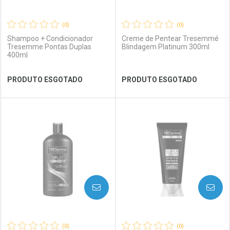
(0)
(0)
Shampoo + Condicionador
Creme de Pentear Tresemmé
Tresemme Pontas Duplas
Blindagem Platinum 300ml
400ml
Ver Desconto Convênio
Ver Desconto Convênio
PRODUTO ESGOTADO
PRODUTO ESGOTADO
FECHAR
FECHAR
FEC
FEC
Laboratório
Por Menos
Laboratório
Por Menos
AVISE-ME
AVISE-ME
(0)
(0)