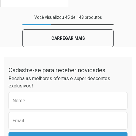
FECHAR
FECHAR
Você visualizou
45
de
143
produtos
Laboratório
Por Menos
CARREGAR MAIS
Tudo sobre a Drogaria São Paulo
Cadastre-se para receber novidades
Receba as melhores ofertas e super descontos
exclusivos!
Preencha o formulário abaixo para receber 
Nome
Ver Desconto Convênio
Email