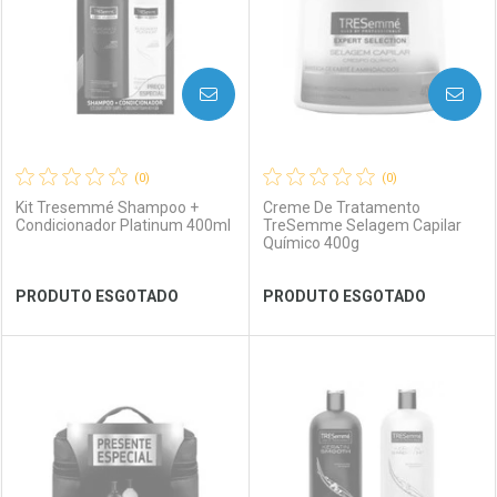
AVISE-ME
AVISE-ME
(0)
(0)
Kit Tresemmé Shampoo +
Creme De Tratamento
Condicionador Platinum 400ml
TreSemme Selagem Capilar
Químico 400g
Ver Desconto Convênio
Ver Desconto Convênio
PRODUTO ESGOTADO
PRODUTO ESGOTADO
FECHAR
FECHAR
FEC
FEC
Laboratório
Por Menos
Laboratório
Por Menos