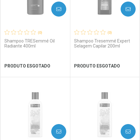
AVISE-ME
AVISE-ME
(0)
(0)
Shampoo TRESemmé Oil
Shampoo Tresemmé Expert
Radiante 400ml
Selagem Capilar 200ml
Ver Desconto Convênio
Ver Desconto Convênio
PRODUTO ESGOTADO
PRODUTO ESGOTADO
FECHAR
FECHAR
FEC
FEC
Laboratório
Por Menos
Laboratório
Por Menos
AVISE-ME
AVISE-ME