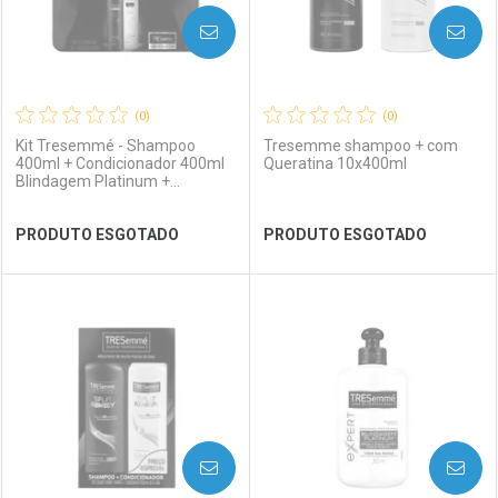
AVISE-ME
AVISE-ME
(0)
(0)
Kit Tresemmé - Shampoo
Tresemme shampoo + com
400ml + Condicionador 400ml
Queratina 10x400ml
Blindagem Platinum +
Frasqueira
Ver Desconto Convênio
Ver Desconto Convênio
PRODUTO ESGOTADO
PRODUTO ESGOTADO
FECHAR
FECHAR
FEC
FEC
Laboratório
Por Menos
Laboratório
Por Menos
AVISE-ME
AVISE-ME