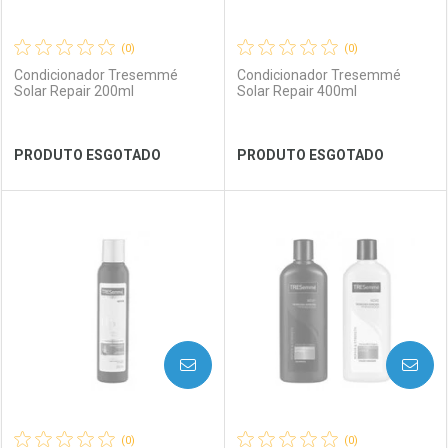
(0)
(0)
Condicionador Tresemmé
Condicionador Tresemmé
Solar Repair 200ml
Solar Repair 400ml
Ver Desconto Convênio
Ver Desconto Convênio
PRODUTO ESGOTADO
PRODUTO ESGOTADO
FECHAR
FECHAR
FEC
FEC
Laboratório
Por Menos
Laboratório
Por Menos
AVISE-ME
AVISE-ME
(0)
(0)