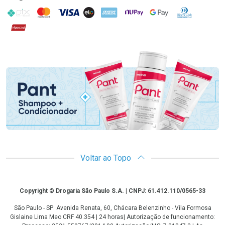
PIX
MasterCard
VISA
ELO
AMEX
NuPay
Google Pay
Diners Club
Hipercard
Promoção em Destaque
Voltar ao Topo
Copyright
Copyright © Drogaria São Paulo S.A. | CNPJ: 61.412.110/0565-33
São Paulo - SP: Avenida Renata, 60, Chácara Belenzinho - Vila Formosa
Gislaine Lima Meo CRF 40.354 | 24 horas| Autorização de funcionamento: