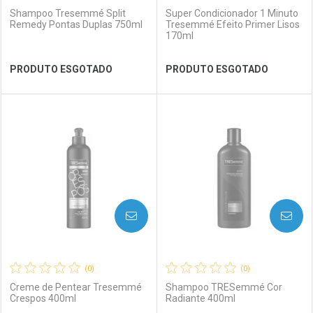
Shampoo Tresemmé Split
Super Condicionador 1 Minuto
Remedy Pontas Duplas 750ml
Tresemmé Efeito Primer Lisos
170ml
Ver Desconto Convênio
Ver Desconto Convênio
PRODUTO ESGOTADO
PRODUTO ESGOTADO
FECHAR
FECHAR
FEC
FEC
Laboratório
Por Menos
Laboratório
Por Menos
AVISE-ME
AVISE-ME
(0)
(0)
Creme de Pentear Tresemmé
Shampoo TRESemmé Cor
Crespos 400ml
Radiante 400ml