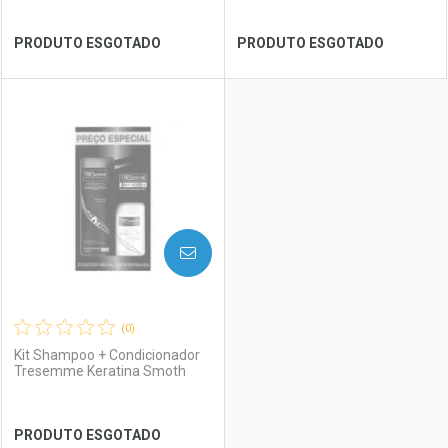
Ver Desconto Convênio
Ver Desconto Convênio
PRODUTO ESGOTADO
PRODUTO ESGOTADO
FECHAR
FECHAR
FEC
FEC
Laboratório
Por Menos
Laboratório
Por Menos
AVISE-ME
(0)
Kit Shampoo + Condicionador
Tresemme Keratina Smoth
Ver Desconto Convênio
Ver Desconto Convênio
PRODUTO ESGOTADO