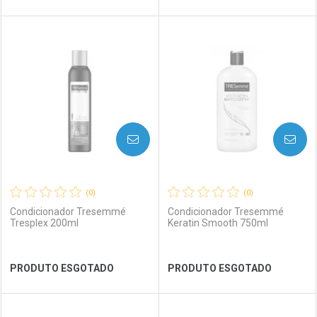
FECHAR
FECHAR
FEC
FEC
Laboratório
Por Menos
Laboratório
Por Menos
AVISE-ME
AVISE-ME
(0)
(0)
Condicionador Tresemmé
Condicionador Tresemmé
Tresplex 200ml
Keratin Smooth 750ml
Ver Desconto Convênio
Ver Desconto Convênio
PRODUTO ESGOTADO
PRODUTO ESGOTADO
FECHAR
FECHAR
FEC
FEC