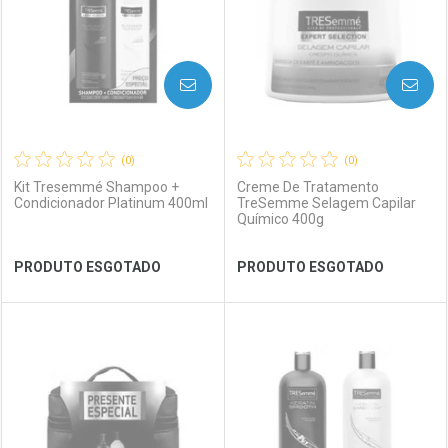
AVISE-ME
AVISE-ME
(0)
(0)
Kit Tresemmé Shampoo +
Creme De Tratamento
Condicionador Platinum 400ml
TreSemme Selagem Capilar
Químico 400g
Ver Desconto Convênio
Ver Desconto Convênio
PRODUTO ESGOTADO
PRODUTO ESGOTADO
FECHAR
FECHAR
FEC
FEC
Laboratório
Por Menos
Laboratório
Por Menos