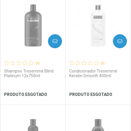
Laboratório
Por Menos
Laboratório
Por Menos
AVISE-ME
AVISE-ME
(0)
(0)
Shampoo Tresemmé Blind
Condicionador Tresemmé
Platinum 12x750ml
Keratin Smooth 400ml
Ver Desconto Convênio
Ver Desconto Convênio
PRODUTO ESGOTADO
PRODUTO ESGOTADO
FECHAR
FECHAR
FEC
FEC
Laboratório
Por Menos
Laboratório
Por Menos