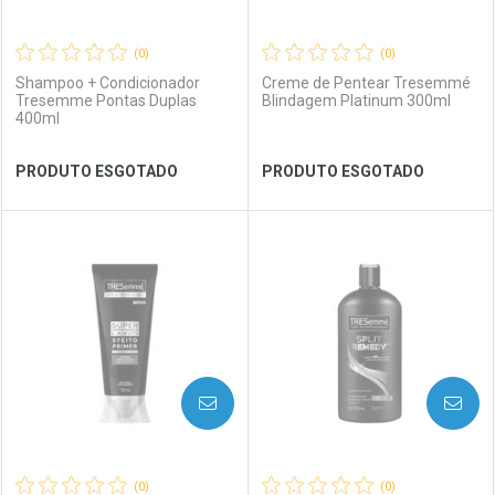
(0)
(0)
Shampoo + Condicionador
Creme de Pentear Tresemmé
Tresemme Pontas Duplas
Blindagem Platinum 300ml
400ml
Ver Desconto Convênio
Ver Desconto Convênio
PRODUTO ESGOTADO
PRODUTO ESGOTADO
FECHAR
FECHAR
FEC
FEC
Laboratório
Por Menos
Laboratório
Por Menos
AVISE-ME
AVISE-ME
(0)
(0)