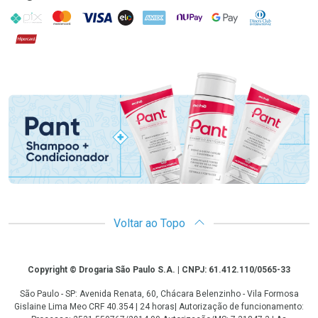
PIX
MasterCard
VISA
ELO
AMEX
NuPay
Google Pay
Diners Club
Hipercard
Promoção em Destaque
Voltar ao Topo
Copyright
Copyright © Drogaria São Paulo S.A. | CNPJ: 61.412.110/0565-33
São Paulo - SP: Avenida Renata, 60, Chácara Belenzinho - Vila Formosa
Gislaine Lima Meo CRF 40.354 | 24 horas| Autorização de funcionamento: