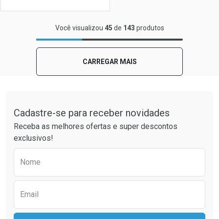
FECHAR
FECHAR
Você visualizou
45
de
143
produtos
Laboratório
Por Menos
CARREGAR MAIS
Tudo sobre a Drogaria São Paulo
Cadastre-se para receber novidades
Receba as melhores ofertas e super descontos
exclusivos!
Preencha o formulário abaixo para receber 
Nome
Ver Desconto Convênio
Email