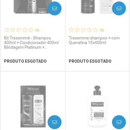
AVISE-ME
AVISE-ME
(0)
(0)
Kit Tresemmé - Shampoo
Tresemme shampoo + com
400ml + Condicionador 400ml
Queratina 10x400ml
Blindagem Platinum +
Frasqueira
Ver Desconto Convênio
Ver Desconto Convênio
PRODUTO ESGOTADO
PRODUTO ESGOTADO
FECHAR
FECHAR
FEC
FEC
Laboratório
Por Menos
Laboratório
Por Menos
AVISE-ME
AVISE-ME