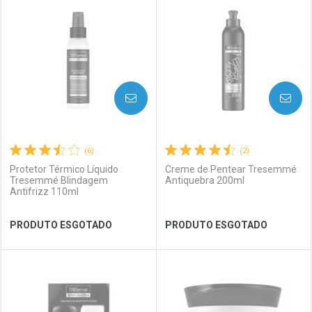
Laboratório
Por Menos
Laboratório
Por Menos
AVISE-ME
AVISE-ME
(6)
(2)
Protetor Térmico Líquido
Creme de Pentear Tresemmé
Tresemmé Blindagem
Antiquebra 200ml
Antifrizz 110ml
Ver Desconto Convênio
Ver Desconto Convênio
PRODUTO ESGOTADO
PRODUTO ESGOTADO
FECHAR
FECHAR
FEC
FEC
Laboratório
Por Menos
Laboratório
Por Menos