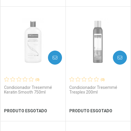
FECHAR
FECHAR
FEC
FEC
Laboratório
Por Menos
Laboratório
Por Menos
AVISE-ME
AVISE-ME
(0)
(0)
Condicionador Tresemmé
Condicionador Tresemmé
Keratin Smooth 750ml
Tresplex 200ml
Ver Desconto Convênio
Ver Desconto Convênio
PRODUTO ESGOTADO
PRODUTO ESGOTADO
FECHAR
FECHAR
FEC
FEC