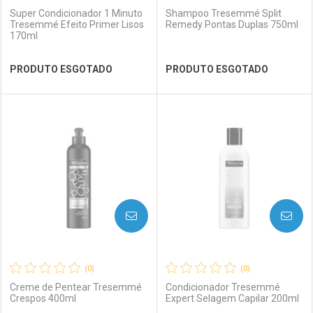
Super Condicionador 1 Minuto
Shampoo Tresemmé Split
Tresemmé Efeito Primer Lisos
Remedy Pontas Duplas 750ml
170ml
Ver Desconto Convênio
Ver Desconto Convênio
PRODUTO ESGOTADO
PRODUTO ESGOTADO
FECHAR
FECHAR
FEC
FEC
Laboratório
Por Menos
Laboratório
Por Menos
AVISE-ME
AVISE-ME
(0)
(0)
Creme de Pentear Tresemmé
Condicionador Tresemmé
Crespos 400ml
Expert Selagem Capilar 200ml