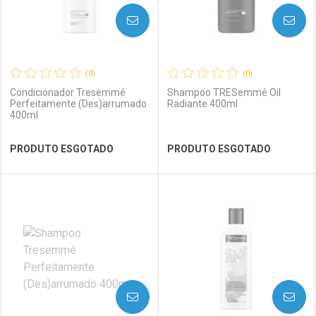
AVISE-ME
AVISE-ME
(0)
(0)
Condicionador Tresemmé
Shampoo TRESemmé Oil
Perfeitamente (Des)arrumado
Radiante 400ml
400ml
Ver Desconto Convênio
Ver Desconto Convênio
PRODUTO ESGOTADO
PRODUTO ESGOTADO
FECHAR
FECHAR
FEC
FEC
Laboratório
Por Menos
Laboratório
Por Menos
AVISE-ME
AVISE-ME