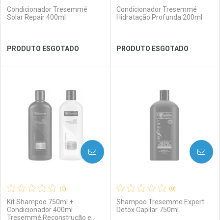
Condicionador Tresemmé
Condicionador Tresemmé
Solar Repair 400ml
Hidratação Profunda 200ml
Ver Desconto Convênio
Ver Desconto Convênio
PRODUTO ESGOTADO
PRODUTO ESGOTADO
FECHAR
FECHAR
FEC
FEC
Laboratório
Por Menos
Laboratório
Por Menos
AVISE-ME
AVISE-ME
(0)
(0)
Kit Shampoo 750ml +
Shampoo Tresemme Expert
Condicionador 400ml
Detox Capilar 750ml
Tresemmé Reconstrução e