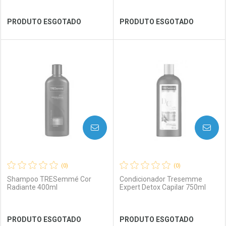
Ver Desconto Convênio
Ver Desconto Convênio
PRODUTO ESGOTADO
PRODUTO ESGOTADO
FECHAR
FECHAR
FEC
FEC
Laboratório
Por Menos
Laboratório
Por Menos
AVISE-ME
AVISE-ME
(0)
(0)
Shampoo TRESemmé Cor
Condicionador Tresemme
Radiante 400ml
Expert Detox Capilar 750ml
Ver Desconto Convênio
Ver Desconto Convênio
PRODUTO ESGOTADO
PRODUTO ESGOTADO