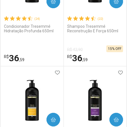
COMPRAR
COMPRAR
(24)
(22)
Condicionador Tresemmé
Shampoo Tresemmé
Hidratação Profunda 650ml
Reconstrução E Força 650ml
15% OFF
R$ 42,90
36
36
R$
R$
,59
,59
ADICIONAR AOS FAVORITOS
ADI
FECHAR
FECHAR
F
F
Laboratório
Por Menos
Laboratório
Por Menos
COMPRAR
COMPRAR