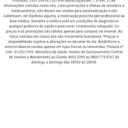
Processo: 2531.559767/2014-90 Autorização/MS: 7.31847.3 | As
informações contidas neste site, como promoções e ofertas de remédios e
medicamentos, não devem ser usadas para automedicação e não
substituem, em hipótese alguma, a medicação prescrita pelo profissional da
área médica. Somente o médico está em condições de diagnosticar
qualquer problema de saúde e prescrever o tratamento adequado. Os
preços e as promoções são válidos apenas para compras via internet. As
fotos contidas em nosso site são meramente ilustrativas. *Preços e
disponibilidade sujeitos a alterações no decorrer do dia. Antibióticos e
antimicrobianos vendas apenas em lojas físicas ou televendas. Portaria nº
344 - 01/02/1999 - Ministério da Saúde. Horário de funcionamento Central
de Vendas e Atendimento ao Cliente 4003 3393 ou 0800 779 8767 de
domingo a domingo das 08h00 às 20h00.
LGPD Aceite os Cookies