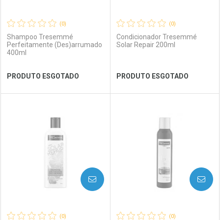
(0)
(0)
Shampoo Tresemmé
Condicionador Tresemmé
Perfeitamente (Des)arrumado
Solar Repair 200ml
400ml
Ver Desconto Convênio
Ver Desconto Convênio
PRODUTO ESGOTADO
PRODUTO ESGOTADO
FECHAR
FECHAR
FEC
FEC
Laboratório
Por Menos
Laboratório
Por Menos
AVISE-ME
AVISE-ME
(0)
(0)