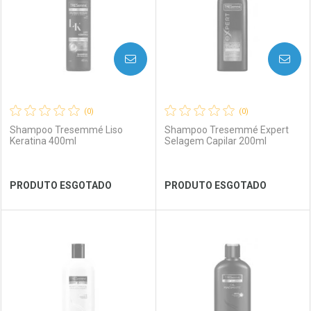
AVISE-ME
AVISE-ME
(0)
(0)
Shampoo Tresemmé Liso
Shampoo Tresemmé Expert
Keratina 400ml
Selagem Capilar 200ml
Ver Desconto Convênio
Ver Desconto Convênio
PRODUTO ESGOTADO
PRODUTO ESGOTADO
FECHAR
FECHAR
FEC
FEC
Laboratório
Por Menos
Laboratório
Por Menos