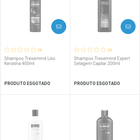
AVISE-ME
AVISE-ME
(0)
(0)
Shampoo Tresemmé Liso
Shampoo Tresemmé Expert
Keratina 400ml
Selagem Capilar 200ml
Ver Desconto Convênio
Ver Desconto Convênio
PRODUTO ESGOTADO
PRODUTO ESGOTADO
FECHAR
FECHAR
FEC
FEC
Laboratório
Por Menos
Laboratório
Por Menos