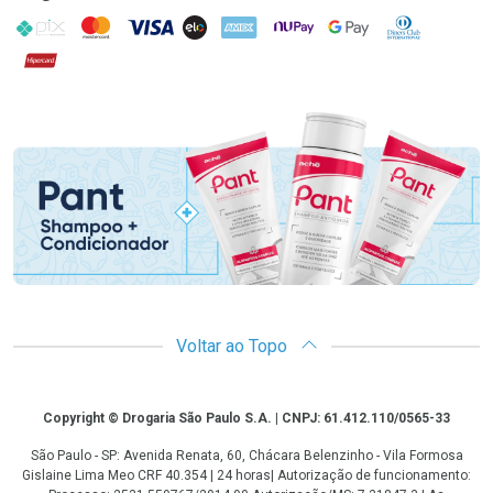
PIX
MasterCard
VISA
ELO
AMEX
NuPay
Google Pay
Diners Club
Hipercard
Promoção em Destaque
Voltar ao Topo
Copyright
Copyright © Drogaria São Paulo S.A. | CNPJ: 61.412.110/0565-33
São Paulo - SP: Avenida Renata, 60, Chácara Belenzinho - Vila Formosa
Gislaine Lima Meo CRF 40.354 | 24 horas| Autorização de funcionamento: