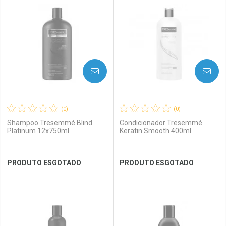
Laboratório
Por Menos
Laboratório
Por Menos
AVISE-ME
AVISE-ME
(0)
(0)
Shampoo Tresemmé Blind
Condicionador Tresemmé
Platinum 12x750ml
Keratin Smooth 400ml
Ver Desconto Convênio
Ver Desconto Convênio
PRODUTO ESGOTADO
PRODUTO ESGOTADO
FECHAR
FECHAR
FEC
FEC
Laboratório
Por Menos
Laboratório
Por Menos