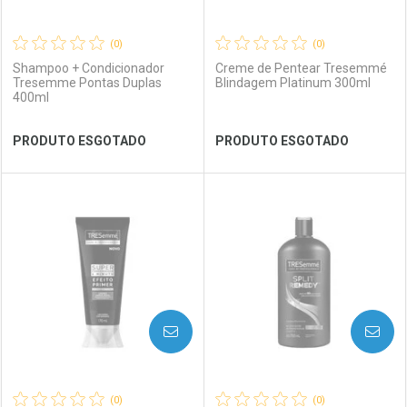
(0)
(0)
Shampoo + Condicionador
Creme de Pentear Tresemmé
Tresemme Pontas Duplas
Blindagem Platinum 300ml
400ml
Ver Desconto Convênio
Ver Desconto Convênio
PRODUTO ESGOTADO
PRODUTO ESGOTADO
FECHAR
FECHAR
FEC
FEC
Laboratório
Por Menos
Laboratório
Por Menos
AVISE-ME
AVISE-ME
(0)
(0)