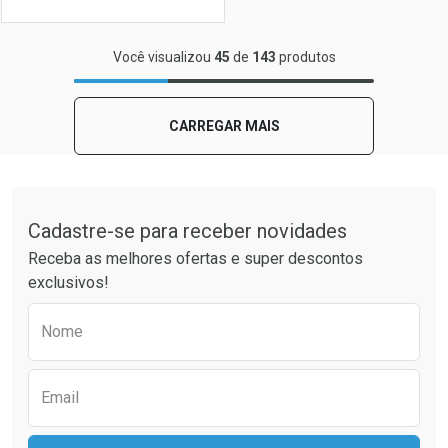
FECHAR
FECHAR
Você visualizou
45
de
143
produtos
Laboratório
Por Menos
CARREGAR MAIS
Tudo sobre a Drogaria São Paulo
Cadastre-se para receber novidades
Receba as melhores ofertas e super descontos
exclusivos!
Preencha o formulário abaixo para receber 
Nome
Ver Desconto Convênio
Email