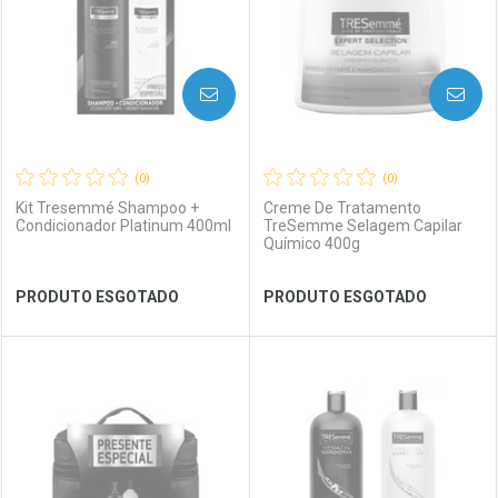
AVISE-ME
AVISE-ME
(0)
(0)
Kit Tresemmé Shampoo +
Creme De Tratamento
Condicionador Platinum 400ml
TreSemme Selagem Capilar
Químico 400g
Ver Desconto Convênio
Ver Desconto Convênio
PRODUTO ESGOTADO
PRODUTO ESGOTADO
FECHAR
FECHAR
FEC
FEC
Laboratório
Por Menos
Laboratório
Por Menos