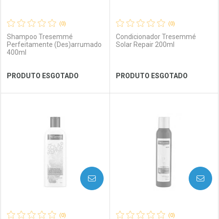
(0)
(0)
Shampoo Tresemmé
Condicionador Tresemmé
Perfeitamente (Des)arrumado
Solar Repair 200ml
400ml
Ver Desconto Convênio
Ver Desconto Convênio
PRODUTO ESGOTADO
PRODUTO ESGOTADO
FECHAR
FECHAR
FEC
FEC
Laboratório
Por Menos
Laboratório
Por Menos
AVISE-ME
AVISE-ME
(0)
(0)