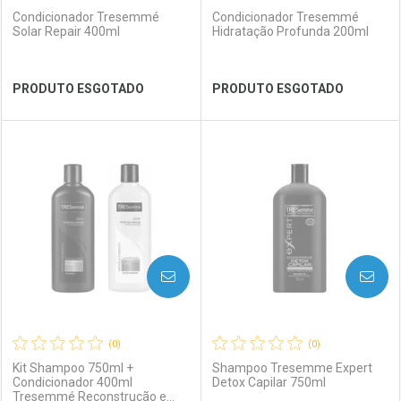
Condicionador Tresemmé
Condicionador Tresemmé
Solar Repair 400ml
Hidratação Profunda 200ml
Ver Desconto Convênio
Ver Desconto Convênio
PRODUTO ESGOTADO
PRODUTO ESGOTADO
FECHAR
FECHAR
FEC
FEC
Laboratório
Por Menos
Laboratório
Por Menos
AVISE-ME
AVISE-ME
(0)
(0)
Kit Shampoo 750ml +
Shampoo Tresemme Expert
Condicionador 400ml
Detox Capilar 750ml
Tresemmé Reconstrução e