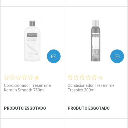
FECHAR
FECHAR
FEC
FEC
Laboratório
Por Menos
Laboratório
Por Menos
AVISE-ME
AVISE-ME
(0)
(0)
Condicionador Tresemmé
Condicionador Tresemmé
Keratin Smooth 750ml
Tresplex 200ml
Ver Desconto Convênio
Ver Desconto Convênio
PRODUTO ESGOTADO
PRODUTO ESGOTADO
FECHAR
FECHAR
FEC
FEC