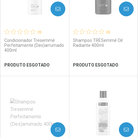
AVISE-ME
AVISE-ME
(0)
(0)
Condicionador Tresemmé
Shampoo TRESemmé Oil
Perfeitamente (Des)arrumado
Radiante 400ml
400ml
Ver Desconto Convênio
Ver Desconto Convênio
PRODUTO ESGOTADO
PRODUTO ESGOTADO
FECHAR
FECHAR
FEC
FEC
Laboratório
Por Menos
Laboratório
Por Menos
AVISE-ME
AVISE-ME