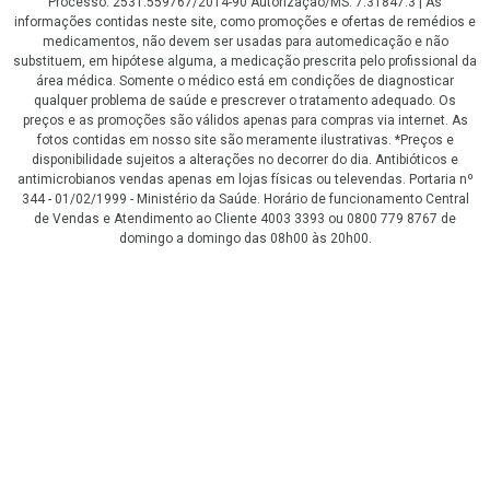
Processo: 2531.559767/2014-90 Autorização/MS: 7.31847.3 | As
informações contidas neste site, como promoções e ofertas de remédios e
medicamentos, não devem ser usadas para automedicação e não
substituem, em hipótese alguma, a medicação prescrita pelo profissional da
área médica. Somente o médico está em condições de diagnosticar
qualquer problema de saúde e prescrever o tratamento adequado. Os
preços e as promoções são válidos apenas para compras via internet. As
fotos contidas em nosso site são meramente ilustrativas. *Preços e
disponibilidade sujeitos a alterações no decorrer do dia. Antibióticos e
antimicrobianos vendas apenas em lojas físicas ou televendas. Portaria nº
344 - 01/02/1999 - Ministério da Saúde. Horário de funcionamento Central
de Vendas e Atendimento ao Cliente 4003 3393 ou 0800 779 8767 de
domingo a domingo das 08h00 às 20h00.
LGPD Aceite os Cookies