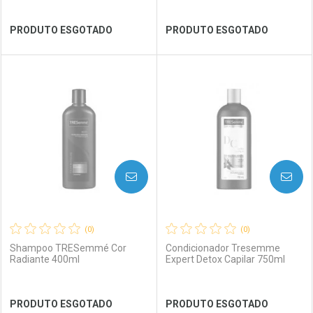
Ver Desconto Convênio
Ver Desconto Convênio
PRODUTO ESGOTADO
PRODUTO ESGOTADO
FECHAR
FECHAR
FEC
FEC
Laboratório
Por Menos
Laboratório
Por Menos
AVISE-ME
AVISE-ME
(0)
(0)
Shampoo TRESemmé Cor
Condicionador Tresemme
Radiante 400ml
Expert Detox Capilar 750ml
Ver Desconto Convênio
Ver Desconto Convênio
PRODUTO ESGOTADO
PRODUTO ESGOTADO