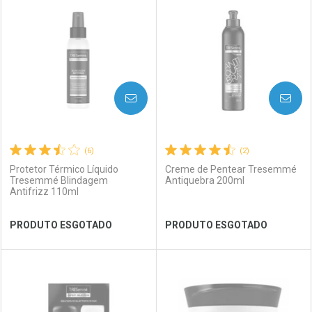
Laboratório
Por Menos
Laboratório
Por Menos
AVISE-ME
AVISE-ME
(6)
(2)
Protetor Térmico Líquido
Creme de Pentear Tresemmé
Tresemmé Blindagem
Antiquebra 200ml
Antifrizz 110ml
Ver Desconto Convênio
Ver Desconto Convênio
PRODUTO ESGOTADO
PRODUTO ESGOTADO
FECHAR
FECHAR
FEC
FEC
Laboratório
Por Menos
Laboratório
Por Menos