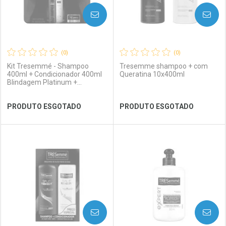
AVISE-ME
AVISE-ME
(0)
(0)
Kit Tresemmé - Shampoo
Tresemme shampoo + com
400ml + Condicionador 400ml
Queratina 10x400ml
Blindagem Platinum +
Frasqueira
Ver Desconto Convênio
Ver Desconto Convênio
PRODUTO ESGOTADO
PRODUTO ESGOTADO
FECHAR
FECHAR
FEC
FEC
Laboratório
Por Menos
Laboratório
Por Menos
AVISE-ME
AVISE-ME