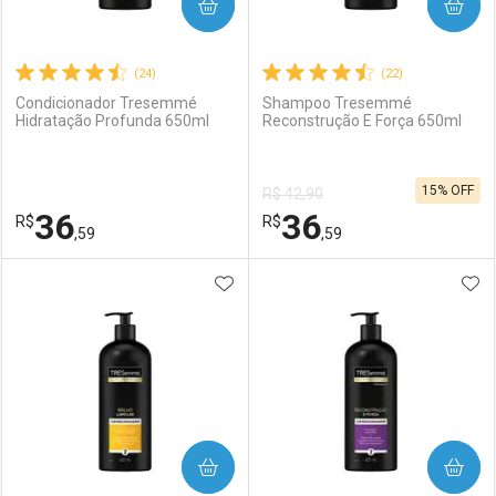
COMPRAR
COMPRAR
(24)
(22)
Condicionador Tresemmé
Shampoo Tresemmé
Hidratação Profunda 650ml
Reconstrução E Força 650ml
15% OFF
R$ 42,90
36
36
R$
R$
,59
,59
ADICIONAR AOS FAVORITOS
ADI
FECHAR
FECHAR
F
F
Laboratório
Por Menos
Laboratório
Por Menos
COMPRAR
COMPRAR