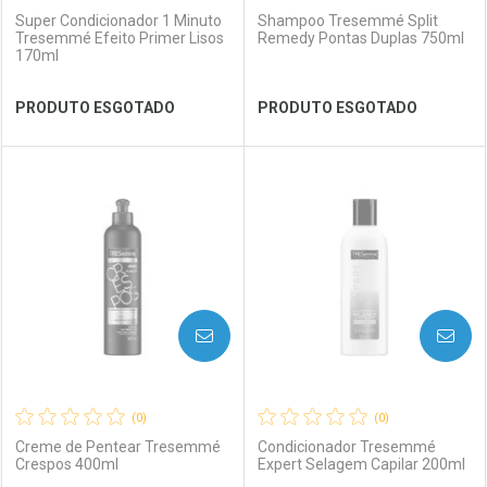
Super Condicionador 1 Minuto
Shampoo Tresemmé Split
Tresemmé Efeito Primer Lisos
Remedy Pontas Duplas 750ml
170ml
Ver Desconto Convênio
Ver Desconto Convênio
PRODUTO ESGOTADO
PRODUTO ESGOTADO
FECHAR
FECHAR
FEC
FEC
Laboratório
Por Menos
Laboratório
Por Menos
AVISE-ME
AVISE-ME
(0)
(0)
Creme de Pentear Tresemmé
Condicionador Tresemmé
Crespos 400ml
Expert Selagem Capilar 200ml