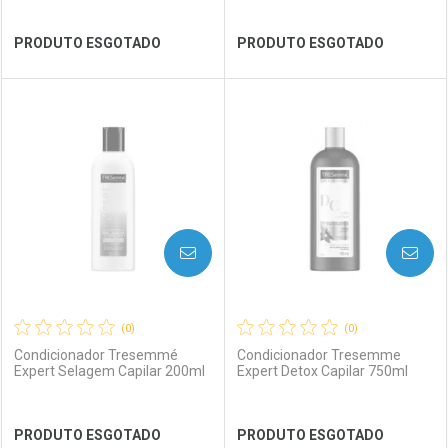
Ver Desconto Convênio
Ver Desconto Convênio
PRODUTO ESGOTADO
PRODUTO ESGOTADO
FECHAR
FECHAR
FEC
FEC
Laboratório
Por Menos
Laboratório
Por Menos
AVISE-ME
AVISE-ME
(0)
(0)
Condicionador Tresemmé
Condicionador Tresemme
Expert Selagem Capilar 200ml
Expert Detox Capilar 750ml
Ver Desconto Convênio
Ver Desconto Convênio
PRODUTO ESGOTADO
PRODUTO ESGOTADO