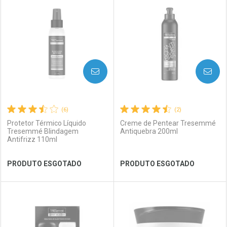
Laboratório
Por Menos
Laboratório
Por Menos
AVISE-ME
AVISE-ME
(6)
(2)
Protetor Térmico Líquido
Creme de Pentear Tresemmé
Tresemmé Blindagem
Antiquebra 200ml
Antifrizz 110ml
Ver Desconto Convênio
Ver Desconto Convênio
PRODUTO ESGOTADO
PRODUTO ESGOTADO
FECHAR
FECHAR
FEC
FEC
Laboratório
Por Menos
Laboratório
Por Menos