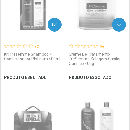
AVISE-ME
AVISE-ME
(0)
(0)
Kit Tresemmé Shampoo +
Creme De Tratamento
Condicionador Platinum 400ml
TreSemme Selagem Capilar
Químico 400g
Ver Desconto Convênio
Ver Desconto Convênio
PRODUTO ESGOTADO
PRODUTO ESGOTADO
FECHAR
FECHAR
FEC
FEC
Laboratório
Por Menos
Laboratório
Por Menos