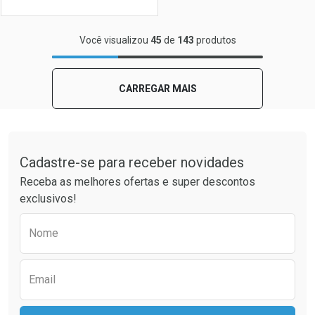
FECHAR
FECHAR
Você visualizou
45
de
143
produtos
Laboratório
Por Menos
CARREGAR MAIS
Tudo sobre a Drogaria São Paulo
Cadastre-se para receber novidades
Receba as melhores ofertas e super descontos
exclusivos!
Preencha o formulário abaixo para receber 
Nome
Ver Desconto Convênio
Email