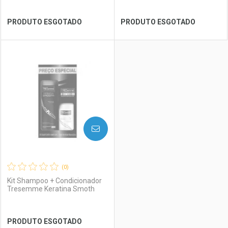
Ver Desconto Convênio
Ver Desconto Convênio
PRODUTO ESGOTADO
PRODUTO ESGOTADO
FECHAR
FECHAR
FEC
FEC
Laboratório
Por Menos
Laboratório
Por Menos
AVISE-ME
(0)
Kit Shampoo + Condicionador
Tresemme Keratina Smoth
Ver Desconto Convênio
Ver Desconto Convênio
PRODUTO ESGOTADO