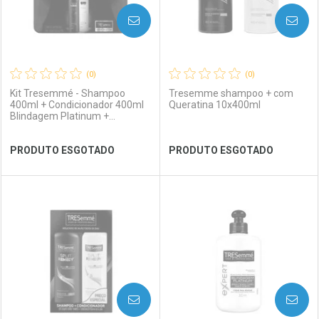
AVISE-ME
AVISE-ME
(0)
(0)
Kit Tresemmé - Shampoo
Tresemme shampoo + com
400ml + Condicionador 400ml
Queratina 10x400ml
Blindagem Platinum +
Frasqueira
Ver Desconto Convênio
Ver Desconto Convênio
PRODUTO ESGOTADO
PRODUTO ESGOTADO
FECHAR
FECHAR
FEC
FEC
Laboratório
Por Menos
Laboratório
Por Menos
AVISE-ME
AVISE-ME