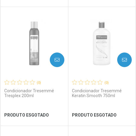
FECHAR
FECHAR
FEC
FEC
Laboratório
Por Menos
Laboratório
Por Menos
AVISE-ME
AVISE-ME
(0)
(0)
Condicionador Tresemmé
Condicionador Tresemmé
Tresplex 200ml
Keratin Smooth 750ml
Ver Desconto Convênio
Ver Desconto Convênio
PRODUTO ESGOTADO
PRODUTO ESGOTADO
FECHAR
FECHAR
FEC
FEC