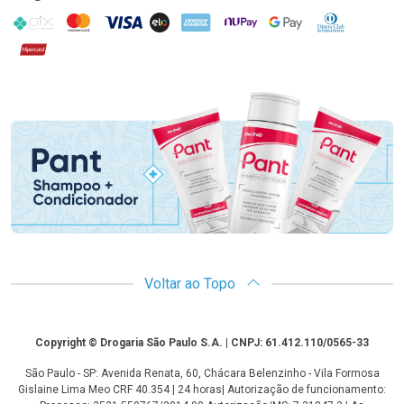
PIX
MasterCard
VISA
ELO
AMEX
NuPay
Google Pay
Diners Club
Hipercard
Promoção em Destaque
Voltar ao Topo
Copyright
Copyright © Drogaria São Paulo S.A. | CNPJ: 61.412.110/0565-33
São Paulo - SP: Avenida Renata, 60, Chácara Belenzinho - Vila Formosa
Gislaine Lima Meo CRF 40.354 | 24 horas| Autorização de funcionamento: