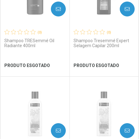
AVISE-ME
AVISE-ME
(0)
(0)
Shampoo TRESemmé Oil
Shampoo Tresemmé Expert
Radiante 400ml
Selagem Capilar 200ml
Ver Desconto Convênio
Ver Desconto Convênio
PRODUTO ESGOTADO
PRODUTO ESGOTADO
FECHAR
FECHAR
FEC
FEC
Laboratório
Por Menos
Laboratório
Por Menos
AVISE-ME
AVISE-ME