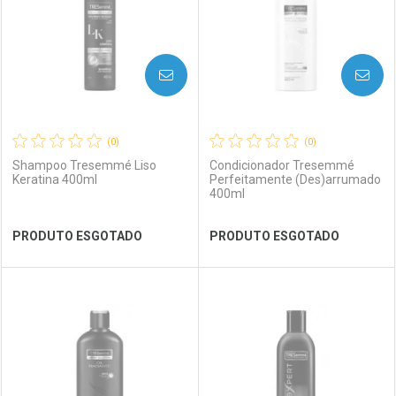
AVISE-ME
AVISE-ME
(0)
(0)
Shampoo Tresemmé Liso
Condicionador Tresemmé
Keratina 400ml
Perfeitamente (Des)arrumado
400ml
Ver Desconto Convênio
Ver Desconto Convênio
PRODUTO ESGOTADO
PRODUTO ESGOTADO
FECHAR
FECHAR
FEC
FEC
Laboratório
Por Menos
Laboratório
Por Menos