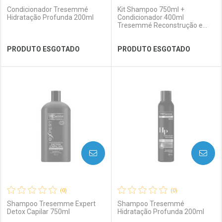
Condicionador Tresemmé
Kit Shampoo 750ml +
Hidratação Profunda 200ml
Condicionador 400ml
Tresemmé Reconstrução e
Força
Ver Desconto Convênio
Ver Desconto Convênio
PRODUTO ESGOTADO
PRODUTO ESGOTADO
FECHAR
FECHAR
FEC
FEC
Laboratório
Por Menos
Laboratório
Por Menos
AVISE-ME
AVISE-ME
(0)
(0)
Shampoo Tresemme Expert
Shampoo Tresemmé
Detox Capilar 750ml
Hidratação Profunda 200ml