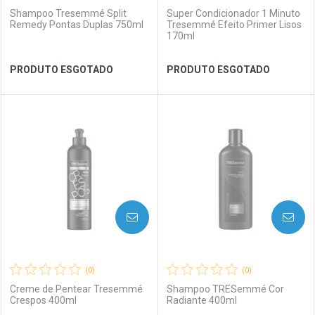
Shampoo Tresemmé Split
Super Condicionador 1 Minuto
Remedy Pontas Duplas 750ml
Tresemmé Efeito Primer Lisos
170ml
Ver Desconto Convênio
Ver Desconto Convênio
PRODUTO ESGOTADO
PRODUTO ESGOTADO
FECHAR
FECHAR
FEC
FEC
Laboratório
Por Menos
Laboratório
Por Menos
AVISE-ME
AVISE-ME
(0)
(0)
Creme de Pentear Tresemmé
Shampoo TRESemmé Cor
Crespos 400ml
Radiante 400ml