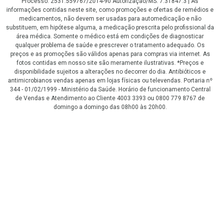
Processo: 2531.559767/2014-90 Autorização/MS: 7.31847.3 | As
informações contidas neste site, como promoções e ofertas de remédios e
medicamentos, não devem ser usadas para automedicação e não
substituem, em hipótese alguma, a medicação prescrita pelo profissional da
área médica. Somente o médico está em condições de diagnosticar
qualquer problema de saúde e prescrever o tratamento adequado. Os
preços e as promoções são válidos apenas para compras via internet. As
fotos contidas em nosso site são meramente ilustrativas. *Preços e
disponibilidade sujeitos a alterações no decorrer do dia. Antibióticos e
antimicrobianos vendas apenas em lojas físicas ou televendas. Portaria nº
344 - 01/02/1999 - Ministério da Saúde. Horário de funcionamento Central
de Vendas e Atendimento ao Cliente 4003 3393 ou 0800 779 8767 de
domingo a domingo das 08h00 às 20h00.
LGPD Aceite os Cookies