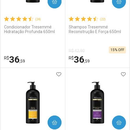
COMPRAR
COMPRAR
(24)
(22)
Condicionador Tresemmé
Shampoo Tresemmé
Hidratação Profunda 650ml
Reconstrução E Força 650ml
15% OFF
R$ 42,90
36
36
R$
R$
,59
,59
ADICIONAR AOS FAVORITOS
ADI
FECHAR
FECHAR
F
F
Laboratório
Por Menos
Laboratório
Por Menos
COMPRAR
COMPRAR