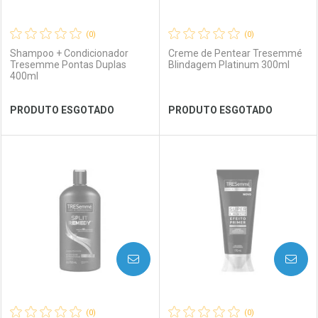
(0)
(0)
Shampoo + Condicionador
Creme de Pentear Tresemmé
Tresemme Pontas Duplas
Blindagem Platinum 300ml
400ml
Ver Desconto Convênio
Ver Desconto Convênio
PRODUTO ESGOTADO
PRODUTO ESGOTADO
FECHAR
FECHAR
FEC
FEC
Laboratório
Por Menos
Laboratório
Por Menos
AVISE-ME
AVISE-ME
(0)
(0)