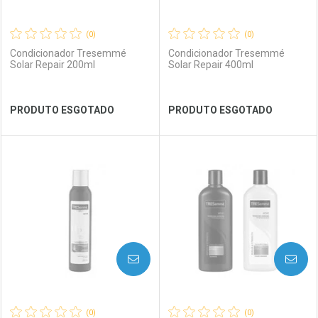
(0)
(0)
Condicionador Tresemmé
Condicionador Tresemmé
Solar Repair 200ml
Solar Repair 400ml
Ver Desconto Convênio
Ver Desconto Convênio
PRODUTO ESGOTADO
PRODUTO ESGOTADO
FECHAR
FECHAR
FEC
FEC
Laboratório
Por Menos
Laboratório
Por Menos
AVISE-ME
AVISE-ME
(0)
(0)