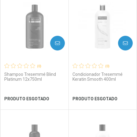
Laboratório
Por Menos
Laboratório
Por Menos
AVISE-ME
AVISE-ME
(0)
(0)
Shampoo Tresemmé Blind
Condicionador Tresemmé
Platinum 12x750ml
Keratin Smooth 400ml
Ver Desconto Convênio
Ver Desconto Convênio
PRODUTO ESGOTADO
PRODUTO ESGOTADO
FECHAR
FECHAR
FEC
FEC
Laboratório
Por Menos
Laboratório
Por Menos