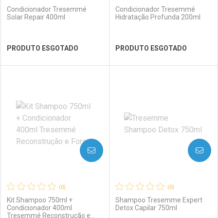
Condicionador Tresemmé
Condicionador Tresemmé
Solar Repair 400ml
Hidratação Profunda 200ml
Ver Desconto Convênio
Ver Desconto Convênio
PRODUTO ESGOTADO
PRODUTO ESGOTADO
FECHAR
FECHAR
FEC
FEC
Laboratório
Por Menos
Laboratório
Por Menos
AVISE-ME
AVISE-ME
(0)
(0)
Kit Shampoo 750ml +
Shampoo Tresemme Expert
Condicionador 400ml
Detox Capilar 750ml
Tresemmé Reconstrução e