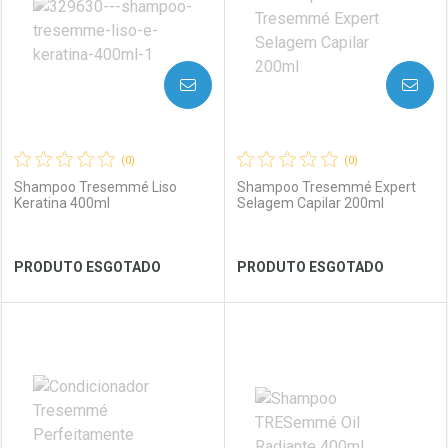
AVISE-ME
AVISE-ME
(0)
(0)
Shampoo Tresemmé Liso
Shampoo Tresemmé Expert
Keratina 400ml
Selagem Capilar 200ml
Ver Desconto Convênio
Ver Desconto Convênio
PRODUTO ESGOTADO
PRODUTO ESGOTADO
FECHAR
FECHAR
FEC
FEC
Laboratório
Por Menos
Laboratório
Por Menos