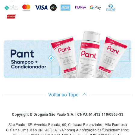
PIX
MasterCard
VISA
ELO
AMEX
NuPay
Google Pay
Diners Club
Hipercard
Promoção em Destaque
Voltar ao Topo
Copyright
Copyright © Drogaria São Paulo S.A. | CNPJ: 61.412.110/0565-33
São Paulo - SP: Avenida Renata, 60, Chácara Belenzinho - Vila Formosa
Gislaine Lima Meo CRF 40.354 | 24 horas| Autorização de funcionamento: