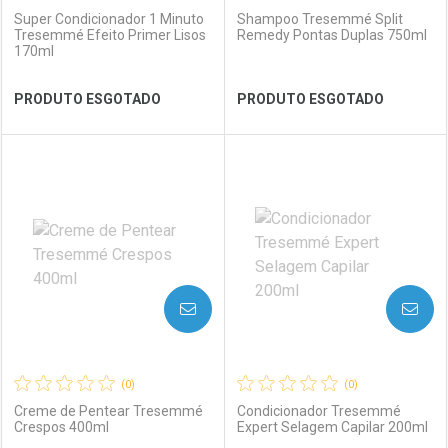
Super Condicionador 1 Minuto
Shampoo Tresemmé Split
Tresemmé Efeito Primer Lisos
Remedy Pontas Duplas 750ml
170ml
Ver Desconto Convênio
Ver Desconto Convênio
PRODUTO ESGOTADO
PRODUTO ESGOTADO
FECHAR
FECHAR
FEC
FEC
Laboratório
Por Menos
Laboratório
Por Menos
AVISE-ME
AVISE-ME
(0)
(0)
Creme de Pentear Tresemmé
Condicionador Tresemmé
Crespos 400ml
Expert Selagem Capilar 200ml