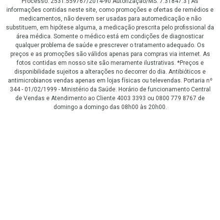
Processo: 2531.559767/2014-90 Autorização/MS: 7.31847.3 | As
informações contidas neste site, como promoções e ofertas de remédios e
medicamentos, não devem ser usadas para automedicação e não
substituem, em hipótese alguma, a medicação prescrita pelo profissional da
área médica. Somente o médico está em condições de diagnosticar
qualquer problema de saúde e prescrever o tratamento adequado. Os
preços e as promoções são válidos apenas para compras via internet. As
fotos contidas em nosso site são meramente ilustrativas. *Preços e
disponibilidade sujeitos a alterações no decorrer do dia. Antibióticos e
antimicrobianos vendas apenas em lojas físicas ou televendas. Portaria nº
344 - 01/02/1999 - Ministério da Saúde. Horário de funcionamento Central
de Vendas e Atendimento ao Cliente 4003 3393 ou 0800 779 8767 de
domingo a domingo das 08h00 às 20h00.
LGPD Aceite os Cookies