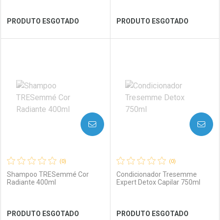
Ver Desconto Convênio
Ver Desconto Convênio
PRODUTO ESGOTADO
PRODUTO ESGOTADO
FECHAR
FECHAR
FEC
FEC
Laboratório
Por Menos
Laboratório
Por Menos
AVISE-ME
AVISE-ME
(0)
(0)
Shampoo TRESemmé Cor
Condicionador Tresemme
Radiante 400ml
Expert Detox Capilar 750ml
Ver Desconto Convênio
Ver Desconto Convênio
PRODUTO ESGOTADO
PRODUTO ESGOTADO