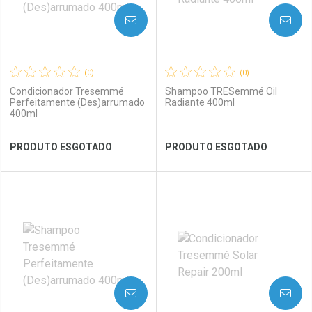
AVISE-ME
AVISE-ME
(0)
(0)
Condicionador Tresemmé
Shampoo TRESemmé Oil
Perfeitamente (Des)arrumado
Radiante 400ml
400ml
Ver Desconto Convênio
Ver Desconto Convênio
PRODUTO ESGOTADO
PRODUTO ESGOTADO
FECHAR
FECHAR
FEC
FEC
Laboratório
Por Menos
Laboratório
Por Menos
AVISE-ME
AVISE-ME