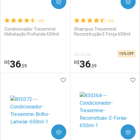
COMPRAR
COMPRAR
(24)
(22)
Condicionador Tresemmé
Shampoo Tresemmé
Hidratação Profunda 650ml
Reconstrução E Força 650ml
15% OFF
R$ 42,90
36
36
R$
R$
,59
,59
ADICIONAR AOS FAVORITOS
ADI
FECHAR
FECHAR
F
F
Laboratório
Por Menos
Laboratório
Por Menos
COMPRAR
COMPRAR