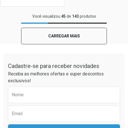
FECHAR
FECHAR
Você visualizou
45
de
143
produtos
Laboratório
Por Menos
CARREGAR MAIS
Tudo sobre a Drogaria São Paulo
Cadastre-se para receber novidades
Receba as melhores ofertas e super descontos
exclusivos!
Preencha o formulário abaixo para receber 
Nome
Ver Desconto Convênio
Email