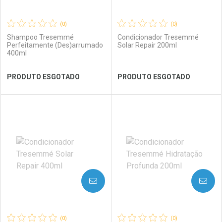
(0)
(0)
Shampoo Tresemmé
Condicionador Tresemmé
Perfeitamente (Des)arrumado
Solar Repair 200ml
400ml
Ver Desconto Convênio
Ver Desconto Convênio
PRODUTO ESGOTADO
PRODUTO ESGOTADO
FECHAR
FECHAR
FEC
FEC
Laboratório
Por Menos
Laboratório
Por Menos
AVISE-ME
AVISE-ME
(0)
(0)