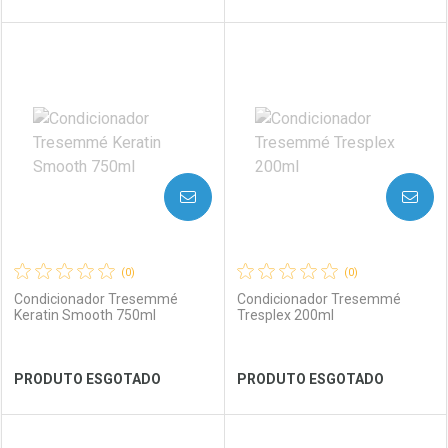
FECHAR
FECHAR
FEC
FEC
Laboratório
Por Menos
Laboratório
Por Menos
AVISE-ME
AVISE-ME
(0)
(0)
Condicionador Tresemmé
Condicionador Tresemmé
Keratin Smooth 750ml
Tresplex 200ml
Ver Desconto Convênio
Ver Desconto Convênio
PRODUTO ESGOTADO
PRODUTO ESGOTADO
FECHAR
FECHAR
FEC
FEC