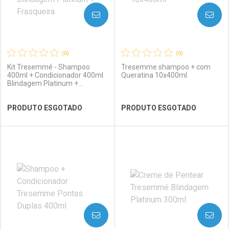
AVISE-ME
AVISE-ME
(0)
(0)
Kit Tresemmé - Shampoo
Tresemme shampoo + com
400ml + Condicionador 400ml
Queratina 10x400ml
Blindagem Platinum +
Frasqueira
Ver Desconto Convênio
Ver Desconto Convênio
PRODUTO ESGOTADO
PRODUTO ESGOTADO
FECHAR
FECHAR
FEC
FEC
Laboratório
Por Menos
Laboratório
Por Menos
AVISE-ME
AVISE-ME