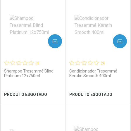
Laboratório
Por Menos
Laboratório
Por Menos
AVISE-ME
AVISE-ME
(0)
(0)
Shampoo Tresemmé Blind
Condicionador Tresemmé
Platinum 12x750ml
Keratin Smooth 400ml
Ver Desconto Convênio
Ver Desconto Convênio
PRODUTO ESGOTADO
PRODUTO ESGOTADO
FECHAR
FECHAR
FEC
FEC
Laboratório
Por Menos
Laboratório
Por Menos