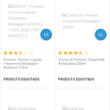
Laboratório
Por Menos
Laboratório
Por Menos
AVISE-ME
AVISE-ME
(6)
(2)
Protetor Térmico Líquido
Creme de Pentear Tresemmé
Tresemmé Blindagem
Antiquebra 200ml
Antifrizz 110ml
Ver Desconto Convênio
Ver Desconto Convênio
PRODUTO ESGOTADO
PRODUTO ESGOTADO
FECHAR
FECHAR
FEC
FEC
Laboratório
Por Menos
Laboratório
Por Menos