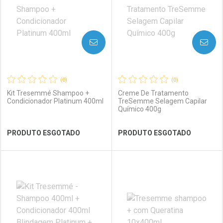
AVISE-ME
AVISE-ME
(0)
(0)
Kit Tresemmé Shampoo +
Creme De Tratamento
Condicionador Platinum 400ml
TreSemme Selagem Capilar
Químico 400g
Ver Desconto Convênio
Ver Desconto Convênio
PRODUTO ESGOTADO
PRODUTO ESGOTADO
FECHAR
FECHAR
FEC
FEC
Laboratório
Por Menos
Laboratório
Por Menos