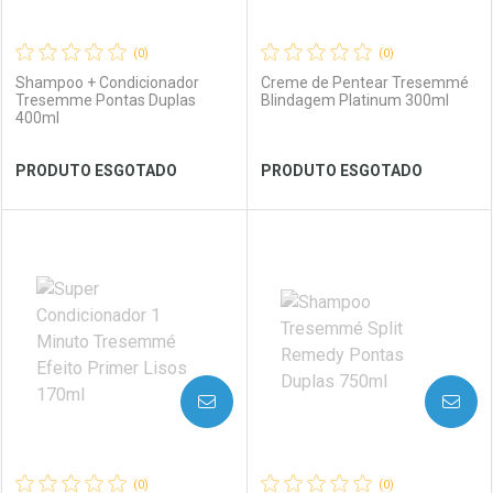
(0)
(0)
Shampoo + Condicionador
Creme de Pentear Tresemmé
Tresemme Pontas Duplas
Blindagem Platinum 300ml
400ml
Ver Desconto Convênio
Ver Desconto Convênio
PRODUTO ESGOTADO
PRODUTO ESGOTADO
FECHAR
FECHAR
FEC
FEC
Laboratório
Por Menos
Laboratório
Por Menos
AVISE-ME
AVISE-ME
(0)
(0)