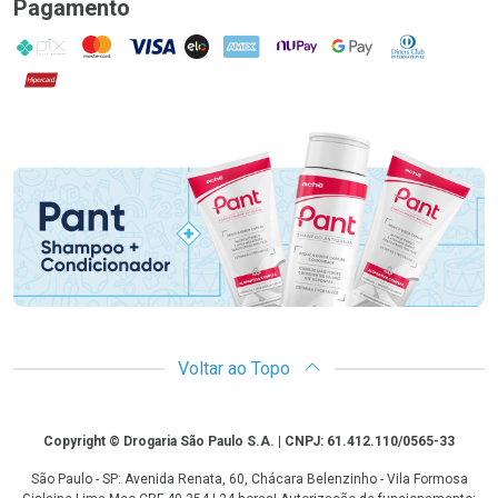
Pagamento
PIX
MasterCard
VISA
ELO
AMEX
NuPay
Google Pay
Diners Club
Hipercard
Promoção em Destaque
Voltar ao Topo
Copyright
Copyright © Drogaria São Paulo S.A. | CNPJ: 61.412.110/0565-33
São Paulo - SP: Avenida Renata, 60, Chácara Belenzinho - Vila Formosa