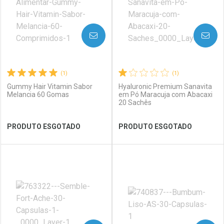
AVISE-ME
AVISE-ME
(1)
(1)
Gummy Hair Vitamin Sabor
Hyaluronic Premium Sanavita
Melancia 60 Gomas
em Pó Maracuja com Abacaxi
20 Sachês
Ver Desconto Convênio
Ver Desconto Convênio
PRODUTO ESGOTADO
PRODUTO ESGOTADO
FECHAR
FECHAR
FEC
FEC
Laboratório
Por Menos
Laboratório
Por Menos