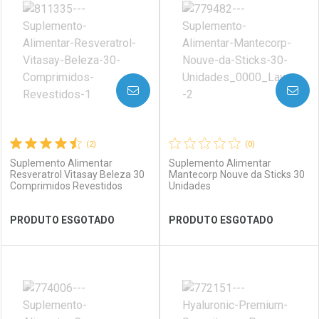
Laboratório
Por Menos
Laboratório
Por Menos
AVISE-ME
AVISE-ME
(2)
(0)
Suplemento Alimentar
Suplemento Alimentar
Resveratrol Vitasay Beleza 30
Mantecorp Nouve da Sticks 30
Comprimidos Revestidos
Unidades
Ver Desconto Convênio
Ver Desconto Convênio
PRODUTO ESGOTADO
PRODUTO ESGOTADO
FECHAR
FECHAR
FEC
FEC
Laboratório
Por Menos
Laboratório
Por Menos