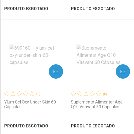
Ver Desconto Convênio
Ver Desconto Convênio
PRODUTO ESGOTADO
PRODUTO ESGOTADO
FECHAR
FECHAR
FEC
FEC
Laboratório
Por Menos
Laboratório
Por Menos
AVISE-ME
AVISE-ME
(0)
(0)
Ylum Cel Oxy Under Skin 60
Suplemento Alimentar Age
Cápsulas
Q10 Vitavant 60 Cápsulas
Ver Desconto Convênio
Ver Desconto Convênio
PRODUTO ESGOTADO
PRODUTO ESGOTADO