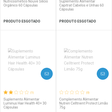
Nutricosmético Nouve Silício
Suplemento Alimentar
Orgânico 60 Cápsulas
Capitrat Cabelos e Unhas 60
Cápsulas
Ver Desconto Convênio
Ver Desconto Convênio
PRODUTO ESGOTADO
PRODUTO ESGOTADO
FECHAR
FECHAR
FEC
FEC
Laboratório
Por Menos
Laboratório
Por Menos
AVISE-ME
AVISE-ME
(1)
(0)
Suplemento Alimentar
Complemento Alimentar
Luminus Hair Health 40+ 30
Nutren Celltrient Protect Limão
Cápsulas
75g