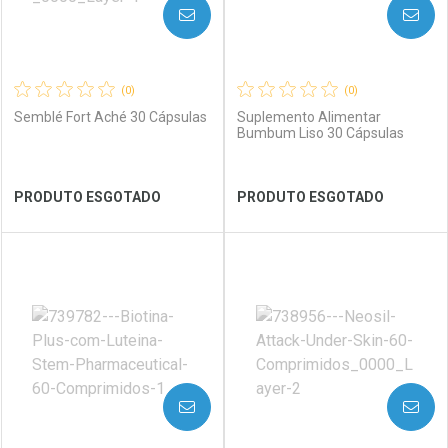
AVISE-ME
AVISE-ME
(0)
(0)
Semblé Fort Aché 30 Cápsulas
Suplemento Alimentar
Bumbum Liso 30 Cápsulas
Ver Desconto Convênio
Ver Desconto Convênio
PRODUTO ESGOTADO
PRODUTO ESGOTADO
FECHAR
FECHAR
FEC
FEC
Laboratório
Por Menos
Laboratório
Por Menos
AVISE-ME
AVISE-ME