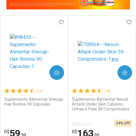
ADICIONAR AOS FAVORITOS
ADI
Ativar Desconto
Ativar Desconto
COMPRAR
COMPRAR
Comprar sem Desconto
Comprar sem Desconto
Comprar sem Desconto
Comprar sem Desconto
Por R$ 55,46/cada
Por R$ 133,49/cada
(14)
(73)
Por R$ 55,46/cada
Por R$ 133,49/cada
Suplemento Alimentar Imecap
Suplemento Alimentar Neosil
Hair Biotina 90 Cápsulas
Attack Under Skin Cabelos,
Unhas e Pele 30 Comprimidos
24% OFF
R$ 216,59
59
163
R$
R$
,99
,99