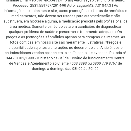
Gislaine Lima Meo CRF 40.354 | 24 horas| Autorização de funcionamento:
Processo: 2531.559767/2014-90 Autorização/MS: 7.31847.3 | As
informações contidas neste site, como promoções e ofertas de remédios e
medicamentos, não devem ser usadas para automedicação e não
substituem, em hipótese alguma, a medicação prescrita pelo profissional da
área médica. Somente o médico está em condições de diagnosticar
qualquer problema de saúde e prescrever o tratamento adequado. Os
preços e as promoções são válidos apenas para compras via internet. As
fotos contidas em nosso site são meramente ilustrativas. *Preços e
disponibilidade sujeitos a alterações no decorrer do dia. Antibióticos e
antimicrobianos vendas apenas em lojas físicas ou televendas. Portaria nº
344 - 01/02/1999 - Ministério da Saúde. Horário de funcionamento Central
de Vendas e Atendimento ao Cliente 4003 3393 ou 0800 779 8767 de
domingo a domingo das 08h00 às 20h00.
LGPD Aceite os Cookies