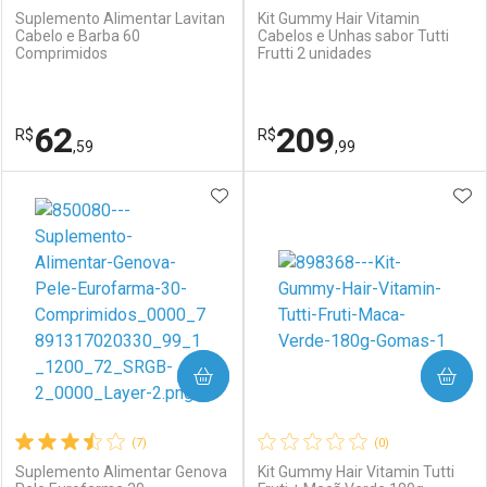
Suplemento Alimentar Lavitan
Kit Gummy Hair Vitamin
Cabelo e Barba 60
Cabelos e Unhas sabor Tutti
Comprimidos
Frutti 2 unidades
Ativar Desconto
Ativar Desconto
Comprar sem Desconto
Comprar sem Desconto
62
209
R$
Comprar sem Desconto
R$
Comprar sem Desconto
Por R$ 226,59/cada
Por R$ 163,99/cada
,59
,99
Por R$ 226,59/cada
Por R$ 163,99/cada
ADICIONAR AOS FAVORITOS
ADI
FECHAR
FECHAR
F
F
Laboratório
Por Menos
Laboratório
Por Menos
COMPRAR
COMPRAR
(7)
(0)
Suplemento Alimentar Genova
Kit Gummy Hair Vitamin Tutti