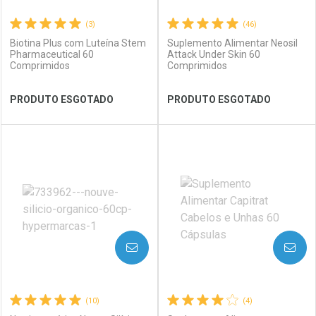
(3)
(46)
Biotina Plus com Luteína Stem
Suplemento Alimentar Neosil
Pharmaceutical 60
Attack Under Skin 60
Comprimidos
Comprimidos
Ver Desconto Convênio
Ver Desconto Convênio
PRODUTO ESGOTADO
PRODUTO ESGOTADO
FECHAR
FECHAR
FEC
FEC
Laboratório
Por Menos
Laboratório
Por Menos
AVISE-ME
AVISE-ME
(10)
(4)