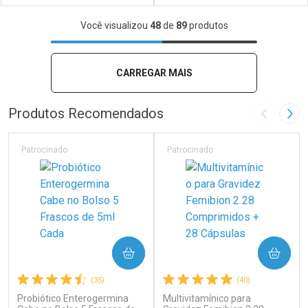
FECHAR
FECHAR
FEC
FEC
Você visualizou
48
de
89
produtos
Laboratório
Por Menos
Laboratório
Por Menos
CARREGAR MAIS
Produtos Recomendados
Imagem A
Pró
Patrocinado
Patrocinado
Ver Desconto Convênio
Ver Desconto Convênio
COMPRAR
COMPRAR
(35)
(40)
Probiótico Enterogermina
Multivitamínico para