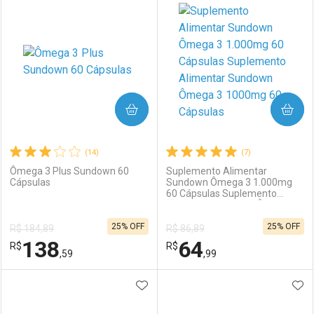
COMPRAR
COMPRAR
(14)
(7)
Ômega 3 Plus Sundown 60
Suplemento Alimentar
Cápsulas
Sundown Ômega 3 1.000mg
60 Cápsulas Suplemento
Alimentar Sundown Ômega 3
1000mg 60 Cápsulas
25% OFF
25% OFF
R$ 184,89
R$ 86,89
138
64
R$
R$
,59
,99
ADICIONAR AOS FAVORITOS
ADI
FECHAR
FECHAR
F
F