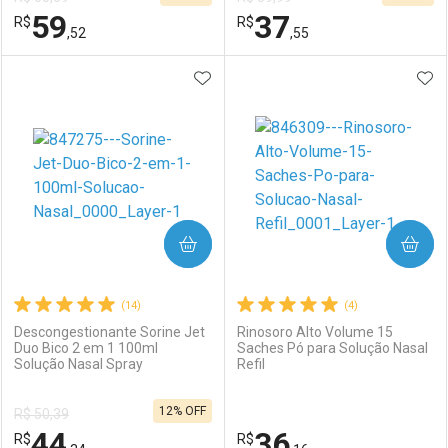
Comprar sem Desconto
Comprar sem Desconto
59
37
R$
Comprar sem Desconto
R$
Comprar sem Desconto
Por R$ 59,94/cada
Por R$ 56,95/cada
,52
,55
Por R$ 59,94/cada
Por R$ 56,95/cada
ADICIONAR AOS FAVORITOS
ADI
FECHAR
FECHAR
F
F
Laboratório
Por Menos
Laboratório
Por Menos
COMPRAR
COMPRAR
(14)
(4)
Descongestionante Sorine Jet
Rinosoro Alto Volume 15
Duo Bico 2 em 1 100ml
Saches Pó para Solução Nasal
Solução Nasal Spray
Refil
Ativar Desconto
Ativar Desconto
12% OFF
R$ 50,39
Comprar sem Desconto
Comprar sem Desconto
44
36
R$
Comprar sem Desconto
R$
Comprar sem Desconto
Por R$ 59,52/cada
Por R$ 37,55/cada