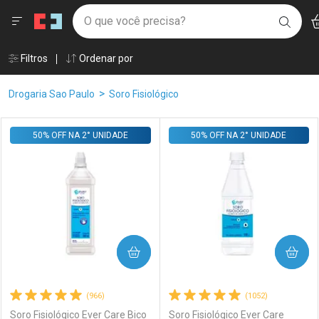
Drogaria São Paulo
Menu
Ac
Ir direto para a home
O que você precisa?
BUSC
Navegue pela página
Ir direto para o conteúdo
Faça a sua busca
Ir direto para a busca
Âncoras
Filtros
Ordenar por
Ir direto para a conta
Ir direto para a ajuda
Breadcrumb
Drogaria Sao Paulo
Soro Fisiológico
Ir direto para a notificações
Ir direto para o carrinho
Linkagens Internas em Destaque
Promoções em Destaque
Prateleira
Ir direto para o menu
50% OFF NA 2° UNIDADE
50% OFF NA 2° UNIDADE
COMPRAR
COMPRAR
(966)
(1052)
Soro Fisiológico Ever Care Bico
Soro Fisiológico Ever Care