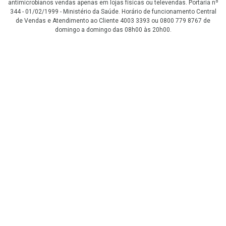
antimicrobianos vendas apenas em lojas físicas ou televendas. Portaria nº
344 - 01/02/1999 - Ministério da Saúde. Horário de funcionamento Central
de Vendas e Atendimento ao Cliente 4003 3393 ou 0800 779 8767 de
domingo a domingo das 08h00 às 20h00.
LGPD Aceite os Cookies