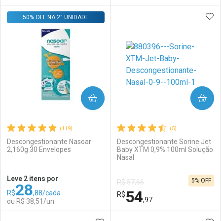
ADI
50% OFF NA 2° UNIDADE
FECHAR
FECHAR
F
F
Laboratório
Por Menos
Laboratório
Por Menos
COMPRAR
COMPRAR
(119)
(5)
Descongestionante Nasoar
Descongestionante Sorine Jet
2,160g 30 Envelopes
Baby XTM 0,9% 100ml Solução
Nasal
Ativar Desconto
Ativar Desconto
Leve 2 itens por
5% OFF
R$ 57,66
28
Comprar sem Desconto
Comprar sem Desconto
54
R$
,88/cada
Comprar sem Desconto
R$
Comprar sem Desconto
Por R$ 39,50/cada
Por R$ 29,59/cada
,97
ou R$ 38,51/un
Por R$ 39,50/cada
Por R$ 29,59/cada