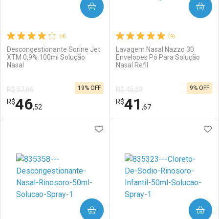
COMPRAR
COMPRAR
(4)
(9)
Descongestionante Sorine Jet
Lavagem Nasal Nazzo 30
XTM 0,9% 100ml Solução
Envelopes Pó Para Solução
Nasal
Nasal Refil
Ativar Desconto
Ativar Desconto
19% OFF
9% OFF
R$ 57,66
R$ 45,59
Comprar sem Desconto
Comprar sem Desconto
46
41
R$
Comprar sem Desconto
R$
Comprar sem Desconto
Por R$ 62,64/cada
Por R$ 16,82/cada
,52
,67
Por R$ 62,64/cada
Por R$ 16,82/cada
ADICIONAR AOS FAVORITOS
ADI
FECHAR
FECHAR
F
F
Laboratório
Por Menos
Laboratório
Por Menos
COMPRAR
COMPRAR