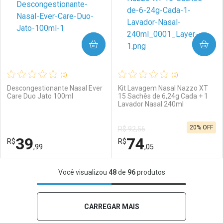
COMPRAR
COMPRAR
(0)
(0)
Descongestionante Nasal Ever
Kit Lavagem Nasal Nazzo XT
Care Duo Jato 100ml
15 Sachês de 6,24g Cada + 1
Lavador Nasal 240ml
Ativar Desconto
Ativar Desconto
20% OFF
R$ 92,56
Comprar sem Desconto
Comprar sem Desconto
39
74
R$
Comprar sem Desconto
R$
Comprar sem Desconto
Por R$ 7,99/cada
Por R$ 74,89/cada
,99
,05
Por R$ 7,99/cada
Por R$ 74,89/cada
FECHAR
FECHAR
F
F
Você visualizou
48
de
96
produtos
Laboratório
Por Menos
Laboratório
Por Menos
CARREGAR MAIS