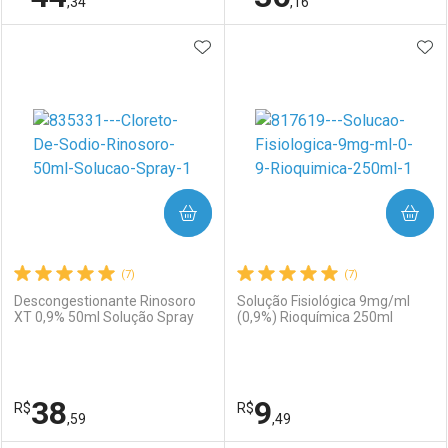
,34
,16
Por R$ 59,52/cada
Por R$ 37,55/cada
ADICIONAR AOS FAVORITOS
ADI
FECHAR
FECHAR
F
F
Laboratório
Por Menos
Laboratório
Por Menos
COMPRAR
COMPRAR
(7)
(7)
Descongestionante Rinosoro
Solução Fisiológica 9mg/ml
XT 0,9% 50ml Solução Spray
(0,9%) Rioquímica 250ml
Ativar Desconto
Ativar Desconto
Comprar sem Desconto
Comprar sem Desconto
38
9
R$
Comprar sem Desconto
R$
Comprar sem Desconto
Por R$ 44,34/cada
Por R$ 36,16/cada
,59
,49
Por R$ 44,34/cada
Por R$ 36,16/cada