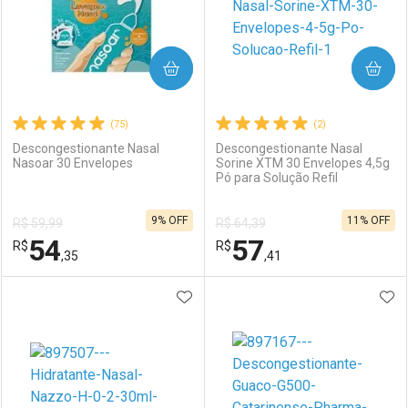
COMPRAR
COMPRAR
(75)
(2)
Descongestionante Nasal
Descongestionante Nasal
Nasoar 30 Envelopes
Sorine XTM 30 Envelopes 4,5g
Pó para Solução Refil
Ativar Desconto
Ativar Desconto
9% OFF
11% OFF
R$ 59,99
R$ 64,39
Comprar sem Desconto
Comprar sem Desconto
54
57
R$
Comprar sem Desconto
R$
Comprar sem Desconto
Por R$ 34,55/cada
Por R$ 25,79/cada
,35
,41
Por R$ 34,55/cada
Por R$ 25,79/cada
ADICIONAR AOS FAVORITOS
ADI
FECHAR
FECHAR
F
F
Laboratório
Por Menos
Laboratório
Por Menos