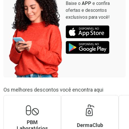
Baixe o
APP
e confira
ofertas e descontos
exclusivos para você!
Os melhores descontos você encontra aqui
PBM
DermaClub
Laboratórios