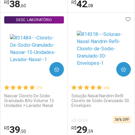
38
42
R$
Comprar sem Desconto
R$
Comprar sem Desconto
Por R$ 10,31/cada
Por R$ 35,54/cada
,60
,08
Por R$ 10,31/cada
Por R$ 35,54/cada
ADI
DESC. LABORATÓRIO
FECHAR
FECHAR
F
F
Laboratório
Por Menos
Laboratório
Por Menos
COMPRAR
COMPRAR
(71)
(42)
Nasoar Cloreto De Sódio
Solução Nasal Naridrin Refil
Granulado Alto Volume 15
Cloreto de Sódio Granulado 30
Unidades + Lavador Nasal
Envelopes
Ativar Desconto
Ativar Desconto
36% OFF
R$ 45,90
Comprar sem Desconto
Comprar sem Desconto
39
29
R$
Comprar sem Desconto
R$
Comprar sem Desconto
Por R$ 38,60/cada
Por R$ 42,08/cada
,50
,59
Por R$ 38,60/cada
Por R$ 42,08/cada