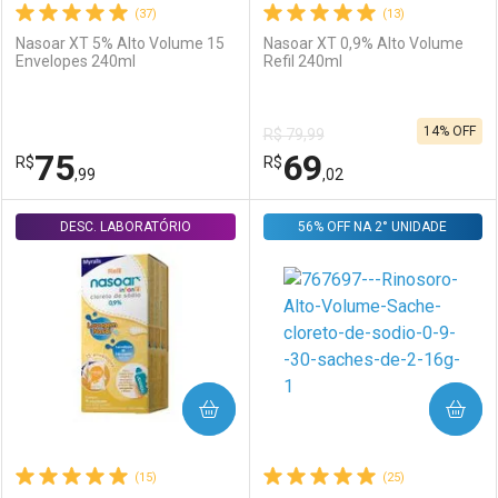
(37)
(13)
Nasoar XT 5% Alto Volume 15
Nasoar XT 0,9% Alto Volume
Envelopes 240ml
Refil 240ml
Ativar Desconto
Ativar Desconto
14% OFF
R$ 79,99
Comprar sem Desconto
Comprar sem Desconto
75
69
R$
Comprar sem Desconto
R$
Comprar sem Desconto
Por R$ 40,09/cada
Por R$ 36,62/cada
,99
,02
Por R$ 40,09/cada
Por R$ 36,62/cada
DESC. LABORATÓRIO
FECHAR
FECHAR
56% OFF NA 2° UNIDADE
F
F
Laboratório
Por Menos
Laboratório
Por Menos
COMPRAR
COMPRAR
(15)
(25)