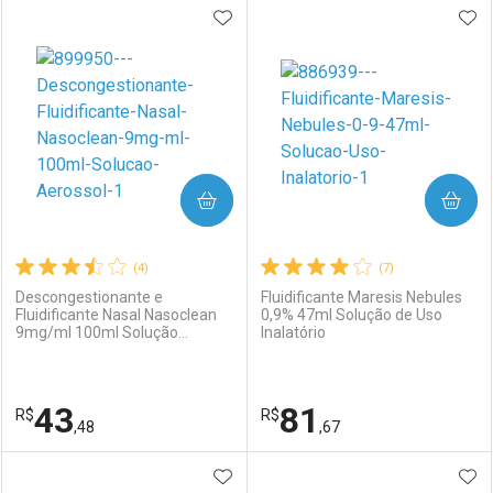
ADICIONAR AOS FAVORITOS
ADI
FECHAR
FECHAR
F
F
Laboratório
Por Menos
Laboratório
Por Menos
COMPRAR
COMPRAR
(4)
(7)
Descongestionante e
Fluidificante Maresis Nebules
Fluidificante Nasal Nasoclean
0,9% 47ml Solução de Uso
9mg/ml 100ml Solução
Inalatório
Ativar Desconto
Ativar Desconto
Aerossol
Comprar sem Desconto
Comprar sem Desconto
43
81
R$
Comprar sem Desconto
R$
Comprar sem Desconto
Por R$ 74,15/cada
Por R$ 65,94/cada
,48
,67
Por R$ 74,15/cada
Por R$ 65,94/cada
ADICIONAR AOS FAVORITOS
ADI
FECHAR
FECHAR
F
F