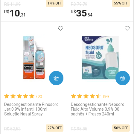
14% OFF
55% OFF
R$ 11,99
R$ 79,79
Comprar sem Desconto
Comprar sem Desconto
10
35
R$
Comprar sem Desconto
R$
Comprar sem Desconto
Por R$ 6,07/cada
Por R$ 7,19/cada
,31
,54
Por R$ 6,07/cada
Por R$ 7,19/cada
ADICIONAR AOS FAVORITOS
ADI
FECHAR
FECHAR
F
F
Laboratório
Por Menos
Laboratório
Por Menos
COMPRAR
COMPRAR
(50)
(54)
Descongestionante Rinosoro
Descongestionante Neosoro
Jet 0,9% Infantil 100ml
Fluid Alto Volume 0,9% 30
Solução Nasal Spray
sachês + Frasco 240ml
Ativar Desconto
Ativar Desconto
27% OFF
56% OFF
R$ 52,53
R$ 95,85
Comprar sem Desconto
Comprar sem Desconto