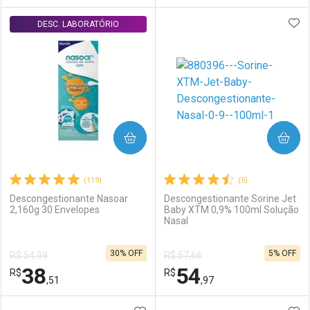
ADI
DESC. LABORATÓRIO
FECHAR
FECHAR
F
F
Laboratório
Por Menos
Laboratório
Por Menos
COMPRAR
COMPRAR
(119)
(5)
Descongestionante Nasoar
Descongestionante Sorine Jet
2,160g 30 Envelopes
Baby XTM 0,9% 100ml Solução
Nasal
Ativar Desconto
Ativar Desconto
30% OFF
5% OFF
R$ 54,99
R$ 57,66
Comprar sem Desconto
Comprar sem Desconto
38
54
R$
Comprar sem Desconto
R$
Comprar sem Desconto
Por R$ 39,50/cada
Por R$ 29,59/cada
,51
,97
Por R$ 39,50/cada
Por R$ 29,59/cada