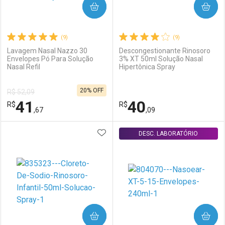
COMPRAR
COMPRAR
(9)
(9)
Lavagem Nasal Nazzo 30
Descongestionante Rinosoro
Envelopes Pó Para Solução
3% XT 50ml Solução Nasal
Nasal Refil
Hipertônica Spray
Ativar Desconto
Ativar Desconto
20% OFF
R$ 52,09
Comprar sem Desconto
Comprar sem Desconto
41
40
R$
Comprar sem Desconto
R$
Comprar sem Desconto
Por R$ 46,52/cada
Por R$ 59,30/cada
,67
,09
Por R$ 46,52/cada
Por R$ 59,30/cada
ADICIONAR AOS FAVORITOS
FECHAR
FECHAR
DESC. LABORATÓRIO
F
F
Laboratório
Por Menos
Laboratório
Por Menos
COMPRAR
COMPRAR