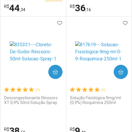
Comprar sem Desconto
Comprar sem Desconto
44
36
R$
Comprar sem Desconto
R$
Comprar sem Desconto
Por R$ 56,95/cada
Por R$ 59,52/cada
,34
,16
Por R$ 56,95/cada
Por R$ 59,52/cada
ADICIONAR AOS FAVORITOS
ADI
FECHAR
FECHAR
F
F
Laboratório
Por Menos
Laboratório
Por Menos
COMPRAR
COMPRAR
(7)
(7)
Descongestionante Rinosoro
Solução Fisiológica 9mg/ml
XT 0,9% 50ml Solução Spray
(0,9%) Rioquímica 250ml
Ativar Desconto
Ativar Desconto
Comprar sem Desconto
Comprar sem Desconto
38
9
R$
Comprar sem Desconto
R$
Comprar sem Desconto
Por R$ 44,34/cada
Por R$ 36,16/cada