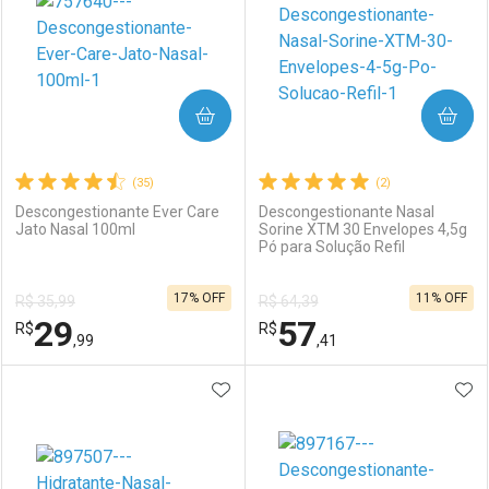
Laboratório
Por Menos
Laboratório
Por Menos
COMPRAR
COMPRAR
(35)
(2)
Descongestionante Ever Care
Descongestionante Nasal
Jato Nasal 100ml
Sorine XTM 30 Envelopes 4,5g
Pó para Solução Refil
Ativar Desconto
Ativar Desconto
17% OFF
11% OFF
R$ 35,99
R$ 64,39
Comprar sem Desconto
Comprar sem Desconto
29
57
R$
Comprar sem Desconto
R$
Comprar sem Desconto
Por R$ 16,33/cada
Por R$ 34,55/cada
,99
,41
Por R$ 16,33/cada
Por R$ 34,55/cada
ADICIONAR AOS FAVORITOS
ADI
FECHAR
FECHAR
F
F
Laboratório
Por Menos
Laboratório
Por Menos