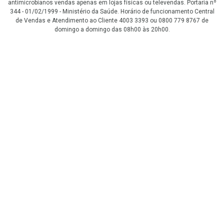
antimicrobianos vendas apenas em lojas físicas ou televendas. Portaria nº
344 - 01/02/1999 - Ministério da Saúde. Horário de funcionamento Central
de Vendas e Atendimento ao Cliente 4003 3393 ou 0800 779 8767 de
domingo a domingo das 08h00 às 20h00.
LGPD Aceite os Cookies