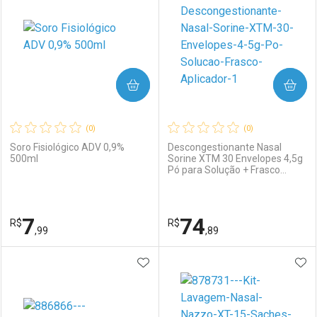
Laboratório
Por Menos
Laboratório
Por Menos
COMPRAR
COMPRAR
(0)
(0)
Soro Fisiológico ADV 0,9%
Descongestionante Nasal
500ml
Sorine XTM 30 Envelopes 4,5g
Pó para Solução + Frasco
Ativar Desconto
Ativar Desconto
Aplicador
Comprar sem Desconto
Comprar sem Desconto
7
74
R$
Comprar sem Desconto
R$
Comprar sem Desconto
Por R$ 37,55/cada
Por R$ 57,34/cada
,99
,89
Por R$ 37,55/cada
Por R$ 57,34/cada
ADICIONAR AOS FAVORITOS
ADI
FECHAR
FECHAR
F
F
Laboratório
Por Menos
Laboratório
Por Menos