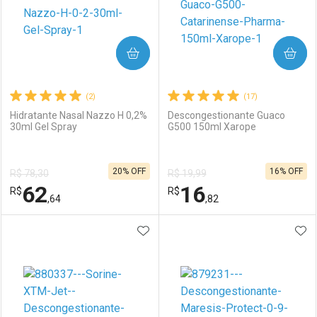
COMPRAR
COMPRAR
(2)
(17)
Hidratante Nasal Nazzo H 0,2%
Descongestionante Guaco
30ml Gel Spray
G500 150ml Xarope
Ativar Desconto
Ativar Desconto
20% OFF
16% OFF
R$ 78,30
R$ 19,99
Comprar sem Desconto
Comprar sem Desconto
62
16
R$
Comprar sem Desconto
R$
Comprar sem Desconto
Por R$ 29,99/cada
Por R$ 57,41/cada
,64
,82
Por R$ 29,99/cada
Por R$ 57,41/cada
ADICIONAR AOS FAVORITOS
ADI
FECHAR
FECHAR
F
F
Laboratório
Por Menos
Laboratório
Por Menos