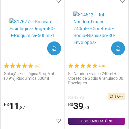
ADICIONAR AOS FAVORITOS
ADI
FECHAR
FECHAR
F
F
Laboratório
Por Menos
Laboratório
Por Menos
COMPRAR
COMPRAR
(47)
(38)
Solução Fisiológica 9mg/ml
Kit Naridrin Frasco 240ml +
(0,9%) Rioquímica 500ml
Cloreto de Sódio Granulado 30
Envelopes
Ativar Desconto
Ativar Desconto
21% OFF
R$ 49,90
Comprar sem Desconto
Comprar sem Desconto
11
39
R$
Comprar sem Desconto
R$
Comprar sem Desconto
Por R$ 38,51/cada
Por R$ 54,97/cada
,87
,50
Por R$ 38,51/cada
Por R$ 54,97/cada
ADICIONAR AOS FAVORITOS
FECHAR
FECHAR
DESC. LABORATÓRIO
F
F