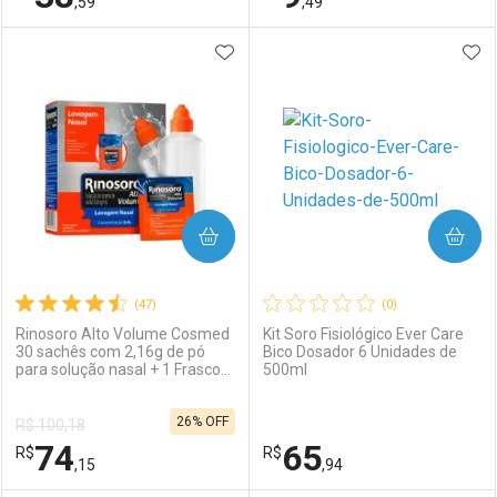
,59
,49
Por R$ 44,34/cada
Por R$ 36,16/cada
ADICIONAR AOS FAVORITOS
ADI
FECHAR
FECHAR
F
F
Laboratório
Por Menos
Laboratório
Por Menos
COMPRAR
COMPRAR
(47)
(0)
Rinosoro Alto Volume Cosmed
Kit Soro Fisiológico Ever Care
30 sachês com 2,16g de pó
Bico Dosador 6 Unidades de
para solução nasal + 1 Frasco
500ml
Ativar Desconto
Ativar Desconto
Aplicador
26% OFF
R$ 100,18
Comprar sem Desconto
Comprar sem Desconto
74
65
R$
Comprar sem Desconto
R$
Comprar sem Desconto
Por R$ 38,59/cada
Por R$ 9,49/cada
,15
,94
Por R$ 38,59/cada
Por R$ 9,49/cada