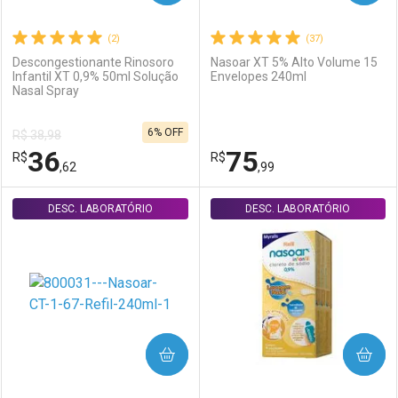
(2)
(37)
Descongestionante Rinosoro
Nasoar XT 5% Alto Volume 15
Infantil XT 0,9% 50ml Solução
Envelopes 240ml
Nasal Spray
Ativar Desconto
Ativar Desconto
6% OFF
R$ 38,98
Comprar sem Desconto
Comprar sem Desconto
36
75
R$
Comprar sem Desconto
R$
Comprar sem Desconto
Por R$ 41,67/cada
Por R$ 40,09/cada
,62
,99
Por R$ 41,67/cada
Por R$ 40,09/cada
DESC. LABORATÓRIO
FECHAR
FECHAR
DESC. LABORATÓRIO
F
F
Laboratório
Por Menos
Laboratório
Por Menos
COMPRAR
COMPRAR