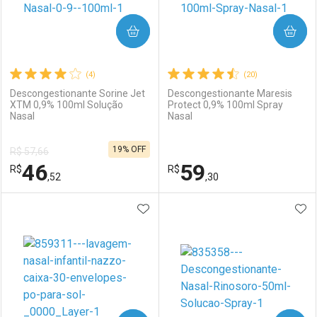
COMPRAR
COMPRAR
(4)
(20)
Descongestionante Sorine Jet
Descongestionante Maresis
XTM 0,9% 100ml Solução
Protect 0,9% 100ml Spray
Nasal
Nasal
Ativar Desconto
Ativar Desconto
19% OFF
R$ 57,66
Comprar sem Desconto
Comprar sem Desconto
46
59
R$
Comprar sem Desconto
R$
Comprar sem Desconto
Por R$ 62,64/cada
Por R$ 16,82/cada
,52
,30
Por R$ 62,64/cada
Por R$ 16,82/cada
ADICIONAR AOS FAVORITOS
ADI
FECHAR
FECHAR
F
F
Laboratório
Por Menos
Laboratório
Por Menos