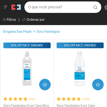
Drogaria São Paulo
Menu
Ac
Ir direto para a home
O que você precisa?
BUSC
Navegue pela página
Ir direto para o conteúdo
Faça a sua busca
Ir direto para a busca
Âncoras
Filtros
Ordenar por
Ir direto para a conta
Ir direto para a ajuda
Breadcrumb
Drogaria Sao Paulo
Soro Fisiológico
Ir direto para a notificações
Ir direto para o carrinho
Linkagens Internas em Destaque
Promoções em Destaque
Prateleira
Ir direto para o menu
50% OFF NA 2° UNIDADE
50% OFF NA 2° UNIDADE
COMPRAR
COMPRAR
(966)
(1052)
Soro Fisiológico Ever Care Bico
Soro Fisiológico Ever Care