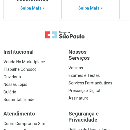
Saiba Mais >
Saiba Mais >
Ir para a Home
Institucional
Nossos
Serviços
Venda No Marketplace
Vacinas
Trabalhe Conosco
Exames e Testes
Ouvidoria
Serviços Farmacêuticos
Nossas Lojas
Prescrição Digital
Bulário
Assinatura
Sustentabilidade
Atendimento
Segurança e
Privacidade
Como Comprar no Site
Política de Privacidade