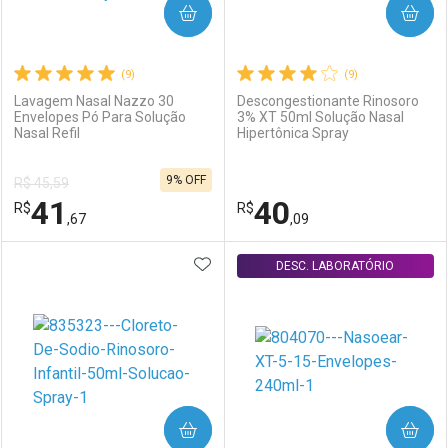
COMPRAR
COMPRAR
(9)
(9)
Lavagem Nasal Nazzo 30
Descongestionante Rinosoro
Envelopes Pó Para Solução
3% XT 50ml Solução Nasal
Nasal Refil
Hipertônica Spray
Ativar Desconto
Ativar Desconto
9% OFF
R$ 45,59
Comprar sem Desconto
Comprar sem Desconto
41
40
R$
Comprar sem Desconto
R$
Comprar sem Desconto
Por R$ 46,52/cada
Por R$ 59,30/cada
,67
,09
Por R$ 46,52/cada
Por R$ 59,30/cada
ADICIONAR AOS FAVORITOS
FECHAR
FECHAR
DESC. LABORATÓRIO
F
F
Laboratório
Por Menos
Laboratório
Por Menos
COMPRAR
COMPRAR