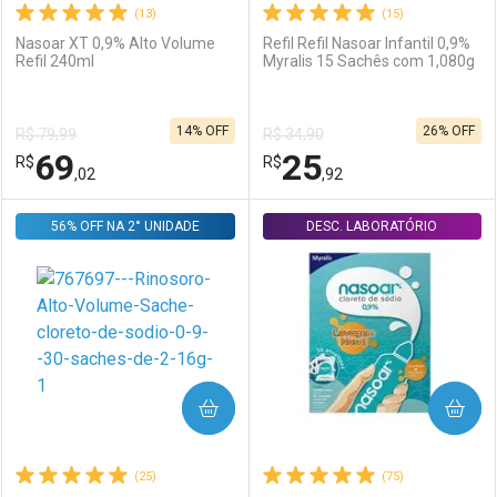
(13)
(15)
Nasoar XT 0,9% Alto Volume
Refil Refil Nasoar Infantil 0,9%
Refil 240ml
Myralis 15 Sachês com 1,080g
Ativar Desconto
Ativar Desconto
14% OFF
26% OFF
R$ 79,99
R$ 34,90
Comprar sem Desconto
Comprar sem Desconto
69
25
R$
Comprar sem Desconto
R$
Comprar sem Desconto
Por R$ 36,62/cada
Por R$ 75,99/cada
,02
,92
Por R$ 36,62/cada
Por R$ 75,99/cada
56% OFF NA 2° UNIDADE
FECHAR
FECHAR
DESC. LABORATÓRIO
F
F
Laboratório
Por Menos
Laboratório
Por Menos
COMPRAR
COMPRAR
(25)
(75)