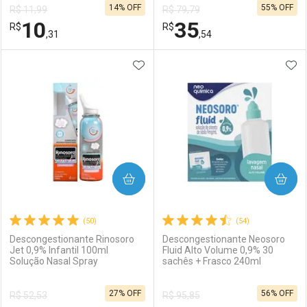
14% OFF
55% OFF
R$ 11,99
R$ 79,79
Comprar sem Desconto
Comprar sem Desconto
10
35
R$
Comprar sem Desconto
R$
Comprar sem Desconto
Por R$ 6,07/cada
Por R$ 7,19/cada
,31
,54
Por R$ 6,07/cada
Por R$ 7,19/cada
ADICIONAR AOS FAVORITOS
ADI
FECHAR
FECHAR
F
F
Laboratório
Por Menos
Laboratório
Por Menos
COMPRAR
COMPRAR
(50)
(54)
Descongestionante Rinosoro
Descongestionante Neosoro
Jet 0,9% Infantil 100ml
Fluid Alto Volume 0,9% 30
Solução Nasal Spray
sachês + Frasco 240ml
Ativar Desconto
Ativar Desconto
27% OFF
56% OFF
R$ 52,53
R$ 95,85
Comprar sem Desconto
Comprar sem Desconto