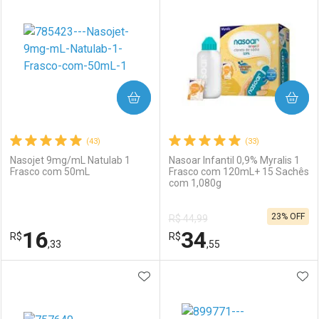
Laboratório
Por Menos
Laboratório
Por Menos
COMPRAR
COMPRAR
(43)
(33)
Nasojet 9mg/mL Natulab 1
Nasoar Infantil 0,9% Myralis 1
Frasco com 50mL
Frasco com 120mL+ 15 Sachês
com 1,080g
Ativar Desconto
Ativar Desconto
23% OFF
R$ 44,99
Comprar sem Desconto
Comprar sem Desconto
16
34
R$
Comprar sem Desconto
R$
Comprar sem Desconto
Por R$ 11,87/cada
Por R$ 39,50/cada
,33
,55
Por R$ 11,87/cada
Por R$ 39,50/cada
ADICIONAR AOS FAVORITOS
ADI
FECHAR
FECHAR
F
F