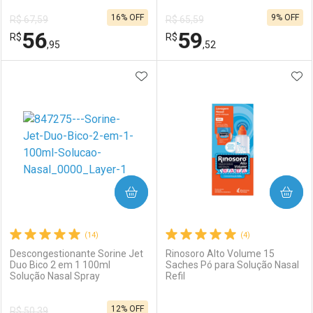
16% OFF
9% OFF
R$ 67,59
R$ 65,59
Comprar sem Desconto
Comprar sem Desconto
56
59
R$
Comprar sem Desconto
R$
Comprar sem Desconto
Por R$ 6,39/cada
Por R$ 59,94/cada
,95
,52
Por R$ 6,39/cada
Por R$ 59,94/cada
ADICIONAR AOS FAVORITOS
ADI
FECHAR
FECHAR
F
F
Laboratório
Por Menos
Laboratório
Por Menos
COMPRAR
COMPRAR
(14)
(4)
Descongestionante Sorine Jet
Rinosoro Alto Volume 15
Duo Bico 2 em 1 100ml
Saches Pó para Solução Nasal
Solução Nasal Spray
Refil
Ativar Desconto
Ativar Desconto
12% OFF
R$ 50,39