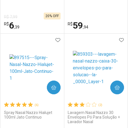
Ativar Desconto
Ativar Desconto
20% OFF
R$ 7,99
Comprar sem Desconto
Comprar sem Desconto
6
59
R$
Comprar sem Desconto
R$
Comprar sem Desconto
Por R$ 82,16/cada
Por R$ 54,35/cada
,39
,94
Por R$ 82,16/cada
Por R$ 54,35/cada
ADICIONAR AOS FAVORITOS
ADI
FECHAR
FECHAR
F
F
Laboratório
Por Menos
Laboratório
Por Menos
COMPRAR
COMPRAR
(6)
(2)
Spray Nasal Nazzo Hialujet
Lavagem Nasal Nazzo 30
100ml Jato Continuo
Envelopes Pó Para Solução +
Lavador Nasal
Ativar Desconto
Ativar Desconto