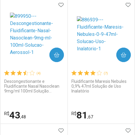
ADICIONAR AOS FAVORITOS
ADI
FECHAR
FECHAR
F
F
Laboratório
Por Menos
Laboratório
Por Menos
COMPRAR
COMPRAR
(4)
(7)
Descongestionante e
Fluidificante Maresis Nebules
Fluidificante Nasal Nasoclean
0,9% 47ml Solução de Uso
9mg/ml 100ml Solução
Inalatório
Ativar Desconto
Ativar Desconto
Aerossol
Comprar sem Desconto
Comprar sem Desconto
43
81
R$
Comprar sem Desconto
R$
Comprar sem Desconto
Por R$ 74,15/cada
Por R$ 65,94/cada
,48
,67
Por R$ 74,15/cada
Por R$ 65,94/cada
ADICIONAR AOS FAVORITOS
ADI
FECHAR
FECHAR
F
F