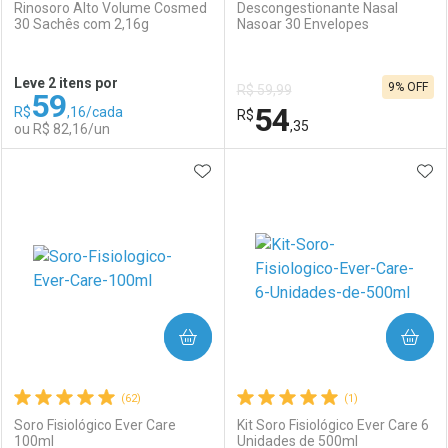
Rinosoro Alto Volume Cosmed
Descongestionante Nasal
30 Sachês com 2,16g
Nasoar 30 Envelopes
Ativar Desconto
Ativar Desconto
Leve 2 itens por
9% OFF
R$ 59,99
59
Comprar sem Desconto
Comprar sem Desconto
54
R$
,16/cada
Comprar sem Desconto
R$
Comprar sem Desconto
Por R$ 69,02/cada
Por R$ 25,92/cada
,35
ou R$ 82,16/un
Por R$ 69,02/cada
Por R$ 25,92/cada
ADICIONAR AOS FAVORITOS
ADI
FECHAR
FECHAR
F
F
Laboratório
Por Menos
Laboratório
Por Menos
COMPRAR
COMPRAR
(62)
(1)
Soro Fisiológico Ever Care
Kit Soro Fisiológico Ever Care 6
100ml
Unidades de 500ml