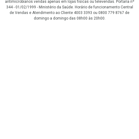
antimicrobianos vendas apenas em lojas físicas ou televendas. Portaria nº
344 - 01/02/1999 - Ministério da Saúde. Horário de funcionamento Central
de Vendas e Atendimento ao Cliente 4003 3393 ou 0800 779 8767 de
domingo a domingo das 08h00 às 20h00.
LGPD Aceite os Cookies