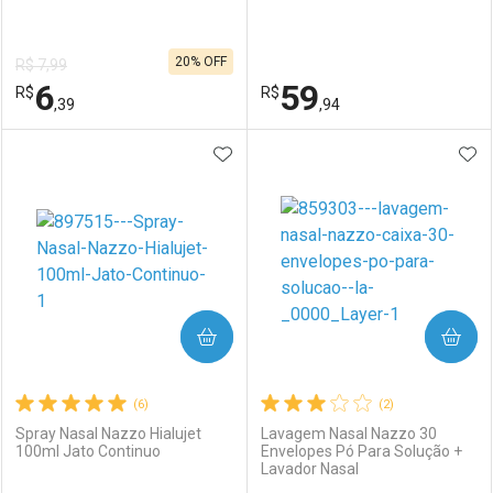
Ativar Desconto
Ativar Desconto
20% OFF
R$ 7,99
Comprar sem Desconto
Comprar sem Desconto
6
59
R$
Comprar sem Desconto
R$
Comprar sem Desconto
Por R$ 82,16/cada
Por R$ 54,35/cada
,39
,94
Por R$ 82,16/cada
Por R$ 54,35/cada
ADICIONAR AOS FAVORITOS
ADI
FECHAR
FECHAR
F
F
Laboratório
Por Menos
Laboratório
Por Menos
COMPRAR
COMPRAR
(6)
(2)
Spray Nasal Nazzo Hialujet
Lavagem Nasal Nazzo 30
100ml Jato Continuo
Envelopes Pó Para Solução +
Lavador Nasal
Ativar Desconto
Ativar Desconto