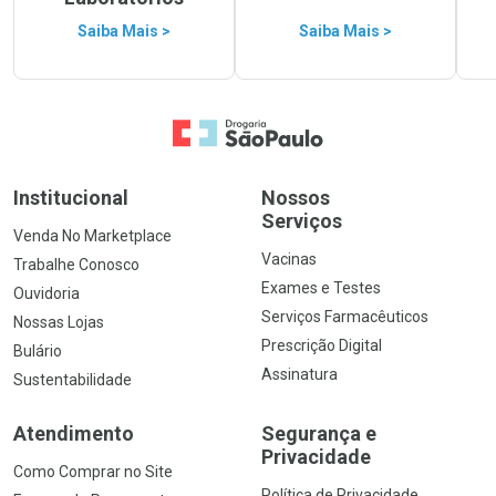
Saiba Mais >
Saiba Mais >
Ir para a Home
Institucional
Nossos
Serviços
Venda No Marketplace
Vacinas
Trabalhe Conosco
Exames e Testes
Ouvidoria
Serviços Farmacêuticos
Nossas Lojas
Prescrição Digital
Bulário
Assinatura
Sustentabilidade
Atendimento
Segurança e
Privacidade
Como Comprar no Site
Política de Privacidade