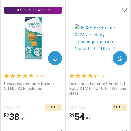
ADI
DESC. LABORATÓRIO
FECHAR
FECHAR
F
F
Laboratório
Por Menos
Laboratório
Por Menos
COMPRAR
COMPRAR
(119)
(5)
Descongestionante Nasoar
Descongestionante Sorine Jet
2,160g 30 Envelopes
Baby XTM 0,9% 100ml Solução
Nasal
Ativar Desconto
Ativar Desconto
30% OFF
5% OFF
R$ 54,99
R$ 57,66
Comprar sem Desconto
Comprar sem Desconto
38
54
R$
Comprar sem Desconto
R$
Comprar sem Desconto
Por R$ 39,50/cada
Por R$ 29,59/cada
,51
,97
Por R$ 39,50/cada
Por R$ 29,59/cada