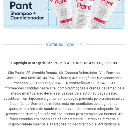
Voltar ao Topo
Copyright
Copyright © Drogaria São Paulo S.A. | CNPJ: 61.412.110/0565-33
São Paulo - SP: Avenida Renata, 60, Chácara Belenzinho - Vila Formosa
Gislaine Lima Meo CRF 40.354 | 24 horas| Autorização de funcionamento:
Processo: 2531.559767/2014-90 Autorização/MS: 7.31847.3 | As
informações contidas neste site, como promoções e ofertas de remédios e
medicamentos, não devem ser usadas para automedicação e não
substituem, em hipótese alguma, a medicação prescrita pelo profissional da
área médica. Somente o médico está em condições de diagnosticar
qualquer problema de saúde e prescrever o tratamento adequado. Os
preços e as promoções são válidos apenas para compras via internet. As
fotos contidas em nosso site são meramente ilustrativas. *Preços e
disponibilidade sujeitos a alterações no decorrer do dia. Antibióticos e