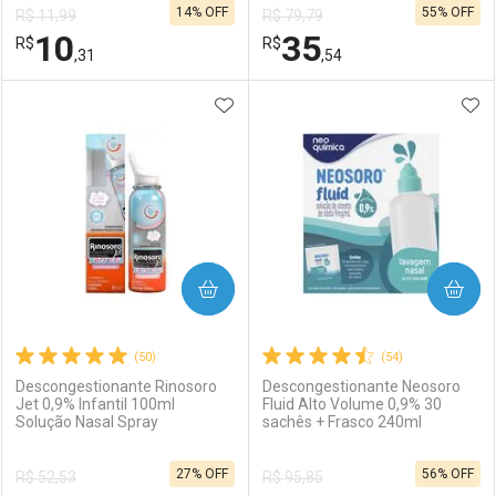
14% OFF
55% OFF
R$ 11,99
R$ 79,79
Comprar sem Desconto
Comprar sem Desconto
10
35
R$
Comprar sem Desconto
R$
Comprar sem Desconto
Por R$ 6,07/cada
Por R$ 7,19/cada
,31
,54
Por R$ 6,07/cada
Por R$ 7,19/cada
ADICIONAR AOS FAVORITOS
ADI
FECHAR
FECHAR
F
F
Laboratório
Por Menos
Laboratório
Por Menos
COMPRAR
COMPRAR
(50)
(54)
Descongestionante Rinosoro
Descongestionante Neosoro
Jet 0,9% Infantil 100ml
Fluid Alto Volume 0,9% 30
Solução Nasal Spray
sachês + Frasco 240ml
Ativar Desconto
Ativar Desconto
27% OFF
56% OFF
R$ 52,53
R$ 95,85
Comprar sem Desconto
Comprar sem Desconto