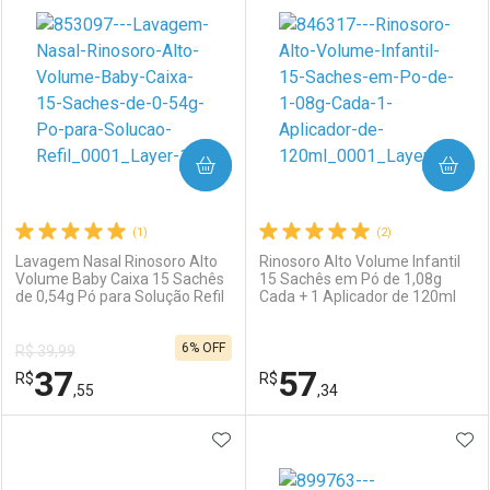
Laboratório
Por Menos
Laboratório
Por Menos
COMPRAR
COMPRAR
(1)
(2)
Lavagem Nasal Rinosoro Alto
Rinosoro Alto Volume Infantil
Volume Baby Caixa 15 Sachês
15 Sachês em Pó de 1,08g
de 0,54g Pó para Solução Refil
Cada + 1 Aplicador de 120ml
Ativar Desconto
Ativar Desconto
6% OFF
R$ 39,99
Comprar sem Desconto
Comprar sem Desconto
37
57
R$
Comprar sem Desconto
R$
Comprar sem Desconto
Por R$ 43,48/cada
Por R$ 81,67/cada
,55
,34
Por R$ 43,48/cada
Por R$ 81,67/cada
ADICIONAR AOS FAVORITOS
ADI
FECHAR
FECHAR
F
F