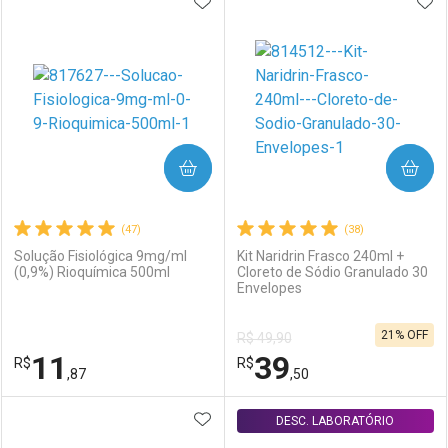
ADICIONAR AOS FAVORITOS
ADI
FECHAR
FECHAR
F
F
Laboratório
Por Menos
Laboratório
Por Menos
COMPRAR
COMPRAR
(47)
(38)
Solução Fisiológica 9mg/ml
Kit Naridrin Frasco 240ml +
(0,9%) Rioquímica 500ml
Cloreto de Sódio Granulado 30
Envelopes
Ativar Desconto
Ativar Desconto
21% OFF
R$ 49,90
Comprar sem Desconto
Comprar sem Desconto
11
39
R$
Comprar sem Desconto
R$
Comprar sem Desconto
Por R$ 38,51/cada
Por R$ 54,97/cada
,87
,50
Por R$ 38,51/cada
Por R$ 54,97/cada
ADICIONAR AOS FAVORITOS
FECHAR
FECHAR
DESC. LABORATÓRIO
F
F