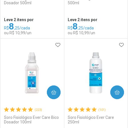
Dosador 500ml
500ml
Leve 2 itens por
Leve 2 itens por
8
8
R$
,25/cada
R$
,25/cada
ou R$ 10,99/un
ou R$ 10,99/un
ADICIONAR AOS FAVORITOS
ADI
FECHAR
FECHAR
F
F
Laboratório
Por Menos
Laboratório
Por Menos
COMPRAR
COMPRAR
(223)
(101)
Soro Fisiológico Ever Care Bico
Soro Fisiológico Ever Care
Dosador 100ml
250ml