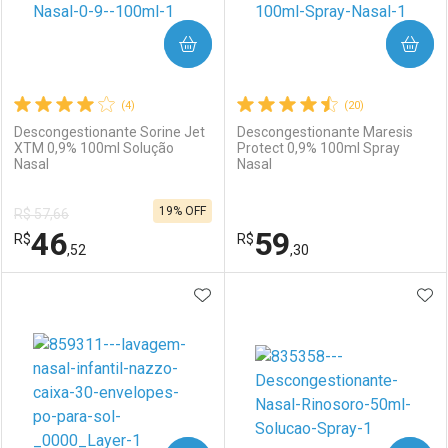
COMPRAR
COMPRAR
(4)
(20)
Descongestionante Sorine Jet
Descongestionante Maresis
XTM 0,9% 100ml Solução
Protect 0,9% 100ml Spray
Nasal
Nasal
Ativar Desconto
Ativar Desconto
19% OFF
R$ 57,66
Comprar sem Desconto
Comprar sem Desconto
46
59
R$
Comprar sem Desconto
R$
Comprar sem Desconto
Por R$ 62,64/cada
Por R$ 16,82/cada
,52
,30
Por R$ 62,64/cada
Por R$ 16,82/cada
ADICIONAR AOS FAVORITOS
ADI
FECHAR
FECHAR
F
F
Laboratório
Por Menos
Laboratório
Por Menos