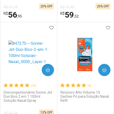
20% OFF
20% OFF
R$ 71,19
R$ 74,40
Comprar sem Desconto
Comprar sem Desconto
56
59
R$
Comprar sem Desconto
R$
Comprar sem Desconto
Por R$ 6,39/cada
Por R$ 59,94/cada
,95
,52
Por R$ 6,39/cada
Por R$ 59,94/cada
ADICIONAR AOS FAVORITOS
ADI
FECHAR
FECHAR
F
F
Laboratório
Por Menos
Laboratório
Por Menos
COMPRAR
COMPRAR
(14)
(4)
Descongestionante Sorine Jet
Rinosoro Alto Volume 15
Duo Bico 2 em 1 100ml
Saches Pó para Solução Nasal
Solução Nasal Spray
Refil
Ativar Desconto
Ativar Desconto
12% OFF
R$ 50,39