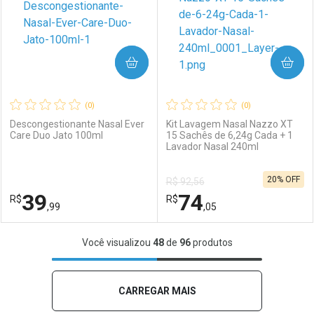
COMPRAR
COMPRAR
(0)
(0)
Descongestionante Nasal Ever
Kit Lavagem Nasal Nazzo XT
Care Duo Jato 100ml
15 Sachês de 6,24g Cada + 1
Lavador Nasal 240ml
Ativar Desconto
Ativar Desconto
20% OFF
R$ 92,56
Comprar sem Desconto
Comprar sem Desconto
39
74
R$
Comprar sem Desconto
R$
Comprar sem Desconto
Por R$ 7,99/cada
Por R$ 74,89/cada
,99
,05
Por R$ 7,99/cada
Por R$ 74,89/cada
FECHAR
FECHAR
F
F
Você visualizou
48
de
96
produtos
Laboratório
Por Menos
Laboratório
Por Menos
CARREGAR MAIS