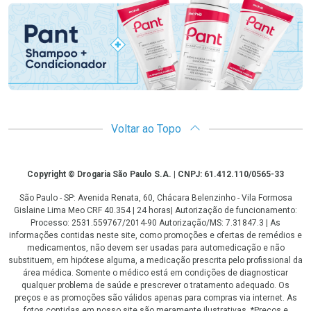
Voltar ao Topo
Copyright
Copyright © Drogaria São Paulo S.A. | CNPJ: 61.412.110/0565-33
São Paulo - SP: Avenida Renata, 60, Chácara Belenzinho - Vila Formosa
Gislaine Lima Meo CRF 40.354 | 24 horas| Autorização de funcionamento:
Processo: 2531.559767/2014-90 Autorização/MS: 7.31847.3 | As
informações contidas neste site, como promoções e ofertas de remédios e
medicamentos, não devem ser usadas para automedicação e não
substituem, em hipótese alguma, a medicação prescrita pelo profissional da
área médica. Somente o médico está em condições de diagnosticar
qualquer problema de saúde e prescrever o tratamento adequado. Os
preços e as promoções são válidos apenas para compras via internet. As
fotos contidas em nosso site são meramente ilustrativas. *Preços e