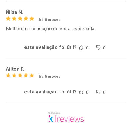
Nilsa N.
há 8 meses
Melhorou a sensação de vista ressecada.
esta avaliação foi útil?
0
0
Ailton F.
há 6 meses
esta avaliação foi útil?
0
0