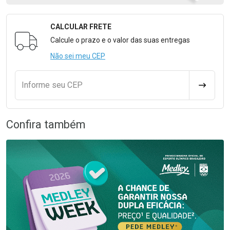
CALCULAR FRETE
Formulário para Calcular o Frete
Calcule o prazo e o valor das suas entregas
Não sei meu CEP
Informe seu CEP
CALCULA
Confira também