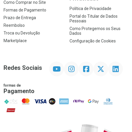
Como Comprar no Site
Política de Privacidade
Formas de Pagamento
Portal do Titular de Dados
Prazo de Entrega
Pessoais
Reembolso
Como Protegemos os Seus
Troca ou Devolução
Dados
Marketplace
Configuração de Cookies
YouTube
Instagram
Facebook
Twitter
Linkedin
Redes Sociais
formas de
Pagamento
PIX
MasterCard
VISA
ELO
AMEX
NuPay
Google Pay
Diners Club
Hipercard
Promoção em Destaque