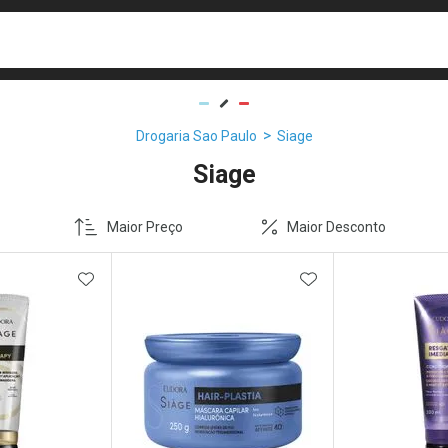
busca
isa?
Drogaria Sao Paulo
Siage
Siage
Maior Preço
Maior Desconto
FAVORITOS
ADICIONAR AOS FAVORITOS
ADICIONAR AOS 