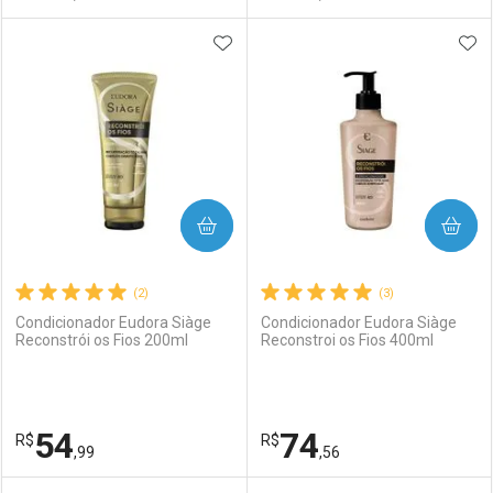
Por R$ 39,99/cada
Por R$ 58,99/cada
ADICIONAR AOS FAVORITOS
ADI
FECHAR
FECHAR
F
F
Laboratório
Por Menos
Laboratório
Por Menos
COMPRAR
COMPRAR
(2)
(3)
Condicionador Eudora Siàge
Condicionador Eudora Siàge
Reconstrói os Fios 200ml
Reconstroi os Fios 400ml
Ativar Desconto
Ativar Desconto
Comprar sem Desconto
Comprar sem Desconto
54
74
R$
Comprar sem Desconto
R$
Comprar sem Desconto
Por R$ 61,49/cada
Por R$ 67,59/cada
,99
,56
Por R$ 61,49/cada
Por R$ 67,59/cada