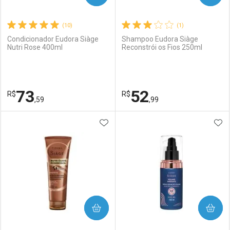
(10)
(1)
Condicionador Eudora Siàge
Shampoo Eudora Siàge
Nutri Rose 400ml
Reconstrói os Fios 250ml
Ativar Desconto
Ativar Desconto
Comprar sem Desconto
Comprar sem Desconto
73
52
R$
Comprar sem Desconto
R$
Comprar sem Desconto
Por R$ 44,14/cada
Por R$ 75,59/cada
,59
,99
Por R$ 44,14/cada
Por R$ 75,59/cada
ADICIONAR AOS FAVORITOS
ADI
FECHAR
FECHAR
F
F
Laboratório
Por Menos
Laboratório
Por Menos
COMPRAR
COMPRAR