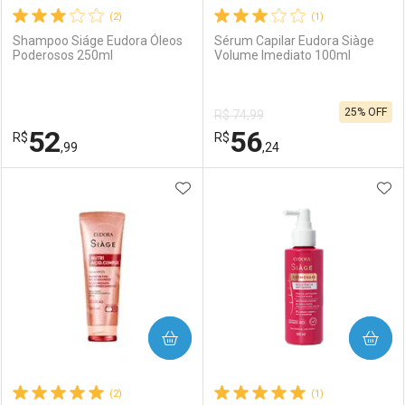
(2)
(1)
Shampoo Siáge Eudora Óleos
Sérum Capilar Eudora Siàge
Poderosos 250ml
Volume Imediato 100ml
Ativar Desconto
Ativar Desconto
25% OFF
R$ 74,99
Comprar sem Desconto
Comprar sem Desconto
52
56
R$
Comprar sem Desconto
R$
Comprar sem Desconto
Por R$ 73,59/cada
Por R$ 52,99/cada
,99
,24
Por R$ 73,59/cada
Por R$ 52,99/cada
ADICIONAR AOS FAVORITOS
ADI
FECHAR
FECHAR
F
F
Laboratório
Por Menos
Laboratório
Por Menos
COMPRAR
COMPRAR
(2)
(1)