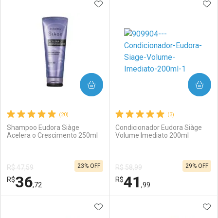
ADICIONAR AOS FAVORITOS
ADI
FECHAR
FECHAR
F
F
Laboratório
Por Menos
Laboratório
Por Menos
COMPRAR
COMPRAR
(20)
(3)
Shampoo Eudora Siàge
Condicionador Eudora Siàge
Acelera o Crescimento 250ml
Volume Imediato 200ml
Ativar Desconto
Ativar Desconto
23% OFF
29% OFF
R$ 47,59
R$ 58,99
Comprar sem Desconto
Comprar sem Desconto
36
41
R$
Comprar sem Desconto
R$
Comprar sem Desconto
Por R$ 54,99/cada
Por R$ 74,56/cada
,72
,99
Por R$ 54,99/cada
Por R$ 74,56/cada
ADICIONAR AOS FAVORITOS
ADI
FECHAR
FECHAR
F
F