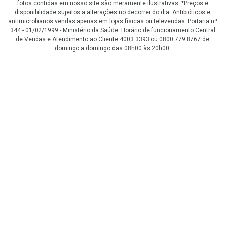
fotos contidas em nosso site são meramente ilustrativas. *Preços e
disponibilidade sujeitos a alterações no decorrer do dia. Antibióticos e
antimicrobianos vendas apenas em lojas físicas ou televendas. Portaria nº
344 - 01/02/1999 - Ministério da Saúde. Horário de funcionamento Central
de Vendas e Atendimento ao Cliente 4003 3393 ou 0800 779 8767 de
domingo a domingo das 08h00 às 20h00.
LGPD Aceite os Cookies