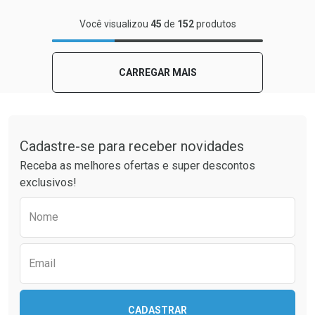
FECHAR
FECHAR
Você visualizou
45
de
152
produtos
Laboratório
Por Menos
CARREGAR MAIS
Tudo sobre a Drogaria São Paulo
Cadastre-se para receber novidades
Receba as melhores ofertas e super descontos
exclusivos!
Preencha o formulário abaixo para receber 
Nome
Ativar Desconto
Comprar sem Desconto
Email
Comprar sem Desconto
Por R$ 72,59/cada
Por R$ 72,59/cada
CADASTRAR