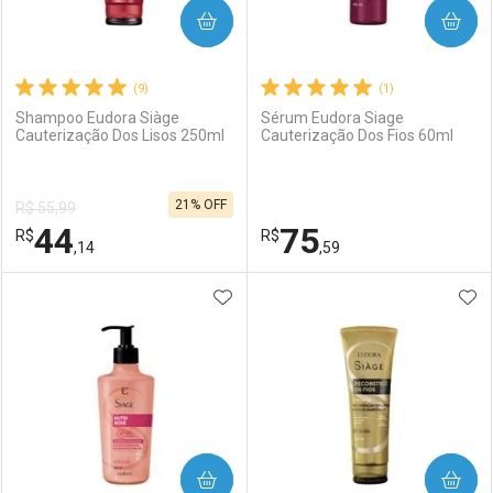
COMPRAR
COMPRAR
(9)
(1)
Shampoo Eudora Siàge
Sérum Eudora Siage
Cauterização Dos Lisos 250ml
Cauterização Dos Fios 60ml
Ativar Desconto
Ativar Desconto
21% OFF
R$ 55,99
Comprar sem Desconto
Comprar sem Desconto
44
75
R$
Comprar sem Desconto
R$
Comprar sem Desconto
Por R$ 39,99/cada
Por R$ 41,57/cada
,14
,59
Por R$ 39,99/cada
Por R$ 41,57/cada
ADICIONAR AOS FAVORITOS
ADI
FECHAR
FECHAR
F
F
Laboratório
Por Menos
Laboratório
Por Menos
COMPRAR
COMPRAR