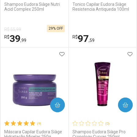
Shampoo Eudora Siàge Nutri
Tonico Capilar Eudora Siàge
Acid Complex 250ml
Resistencia Antiqueda 100ml
Ativar Desconto
Ativar Desconto
29% OFF
R$ 55,99
Comprar sem Desconto
Comprar sem Desconto
39
97
R$
Comprar sem Desconto
R$
Comprar sem Desconto
Por R$ 52,99/cada
Por R$ 56,24/cada
,99
,59
Por R$ 52,99/cada
Por R$ 56,24/cada
ADICIONAR AOS FAVORITOS
ADI
FECHAR
FECHAR
F
F
Laboratório
Por Menos
Laboratório
Por Menos
COMPRAR
COMPRAR
(9)
(0)
Máscara Capilar Eudora Siàge
Shampoo Eudora Siàge Pro
Hidratação Micelar 250g
Cronology Curvas 250ml