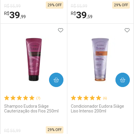
29% OFF
29% OFF
R$ 55,99
R$ 55,99
Comprar sem Desconto
Comprar sem Desconto
39
39
R$
Comprar sem Desconto
R$
Comprar sem Desconto
Por R$ 54,99/cada
Por R$ 38,49/cada
,99
,59
Por R$ 54,99/cada
Por R$ 38,49/cada
ADICIONAR AOS FAVORITOS
ADI
FECHAR
FECHAR
F
F
Laboratório
Por Menos
Laboratório
Por Menos
COMPRAR
COMPRAR
(7)
(6)
Shampoo Eudora Siàge
Condicionador Eudora Siàge
Cauterização dos Fios 250ml
Liso Intenso 200ml
Ativar Desconto
Ativar Desconto
29% OFF
R$ 55,99
Comprar sem Desconto
Comprar sem Desconto