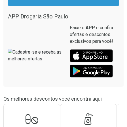
APP Drogaria São Paulo
Baixe o
APP
e confira
ofertas e descontos
exclusivos para você!
Os melhores descontos você encontra aqui