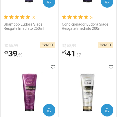
COMPRAR
COMPRAR
(7)
(4)
Shampoo Eudora Siàge
Condicionador Eudora Siàge
Resgate Imediato 250ml
Resgate Imediato 200ml
29% OFF
30% OFF
R$ 55,99
R$ 58,99
39
41
R$
R$
,59
,57
ADICIONAR AOS FAVORITOS
ADI
FECHAR
FECHAR
F
F
Laboratório
Por Menos
Laboratório
Por Menos
COMPRAR
COMPRAR