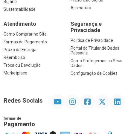
Prescrição Digital
Bulário
Assinatura
Sustentabilidade
Atendimento
Segurança e
Privacidade
Como Comprar no Site
Política de Privacidade
Formas de Pagamento
Portal do Titular de Dados
Prazo de Entrega
Pessoais
Reembolso
Como Protegemos os Seus
Troca ou Devolução
Dados
Marketplace
Configuração de Cookies
YouTube
Instagram
Facebook
Twitter
Linkedin
Redes Sociais
formas de
Pagamento
PIX
MasterCard
VISA
ELO
AMEX
NuPay
Google Pay
Diners Club