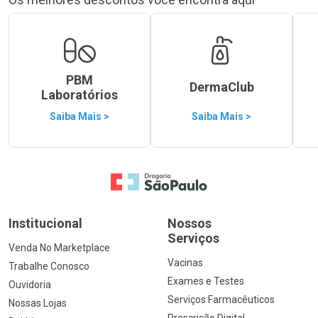
PBM
DermaClub
Laboratórios
Saiba Mais >
Saiba Mais >
Ir para a Home
Institucional
Nossos
Serviços
Venda No Marketplace
Vacinas
Trabalhe Conosco
Exames e Testes
Ouvidoria
Serviços Farmacêuticos
Nossas Lojas