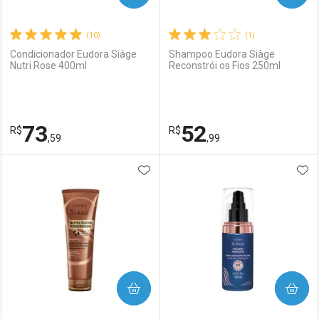
(10)
(1)
Condicionador Eudora Siàge
Shampoo Eudora Siàge
Nutri Rose 400ml
Reconstrói os Fios 250ml
Ativar Desconto
Ativar Desconto
Comprar sem Desconto
Comprar sem Desconto
73
52
R$
Comprar sem Desconto
R$
Comprar sem Desconto
Por R$ 44,14/cada
Por R$ 75,59/cada
,59
,99
Por R$ 44,14/cada
Por R$ 75,59/cada
ADICIONAR AOS FAVORITOS
ADI
FECHAR
FECHAR
F
F
Laboratório
Por Menos
Laboratório
Por Menos
COMPRAR
COMPRAR