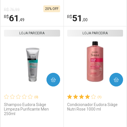
20% OFF
R$ 76,99
Comprar sem Desconto
Comprar sem Desconto
61
51
R$
Comprar sem Desconto
R$
Comprar sem Desconto
Por R$ 61,49/cada
Por R$ 39,99/cada
,49
,00
Por R$ 61,49/cada
Por R$ 39,99/cada
LOJA PARCEIRA
FECHAR
FECHAR
LOJA PARCEIRA
F
F
Laboratório
Por Menos
Laboratório
Por Menos
COMPRAR
COMPRAR
(0)
(1)
Shampoo Eudora Siàge
Condicionador Eudora Siàge
Limpeza Purificante Men
Nutri Rose 1000 ml
250ml
Ativar Desconto
Ativar Desconto