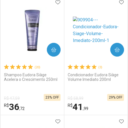
ADICIONAR AOS FAVORITOS
ADI
FECHAR
FECHAR
F
F
Laboratório
Por Menos
Laboratório
Por Menos
COMPRAR
COMPRAR
(20)
(3)
Shampoo Eudora Siàge
Condicionador Eudora Siàge
Acelera o Crescimento 250ml
Volume Imediato 200ml
Ativar Desconto
Ativar Desconto
23% OFF
29% OFF
R$ 47,59
R$ 58,99
Comprar sem Desconto
Comprar sem Desconto
36
41
R$
Comprar sem Desconto
R$
Comprar sem Desconto
Por R$ 54,99/cada
Por R$ 74,56/cada
,72
,99
Por R$ 54,99/cada
Por R$ 74,56/cada
ADICIONAR AOS FAVORITOS
ADI
FECHAR
FECHAR
F
F