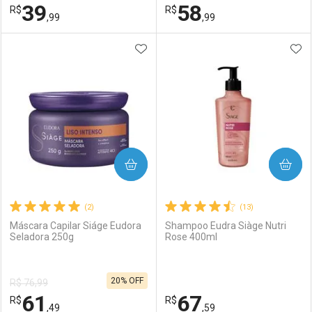
39
58
R$
Comprar sem Desconto
R$
Comprar sem Desconto
Por R$ 41,90/cada
Por R$ 39,59/cada
,99
,99
Por R$ 41,90/cada
Por R$ 39,59/cada
ADICIONAR AOS FAVORITOS
ADI
FECHAR
FECHAR
F
F
Laboratório
Por Menos
Laboratório
Por Menos
COMPRAR
COMPRAR
(2)
(13)
Máscara Capilar Siáge Eudora
Shampoo Eudra Siàge Nutri
Seladora 250g
Rose 400ml
Ativar Desconto
Ativar Desconto
20% OFF
R$ 76,99
Comprar sem Desconto
Comprar sem Desconto
61
67
R$
Comprar sem Desconto
R$
Comprar sem Desconto
Por R$ 39,99/cada
Por R$ 58,99/cada
,49
,59