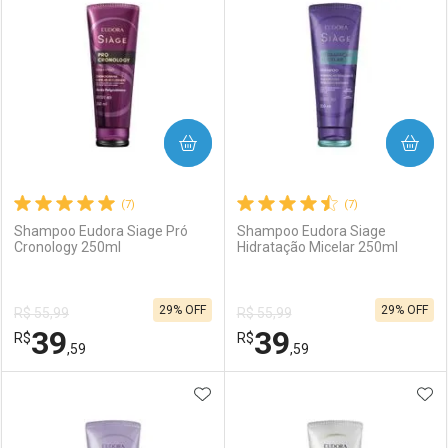
Laboratório
Por Menos
Laboratório
Por Menos
COMPRAR
COMPRAR
(7)
(7)
Shampoo Eudora Siage Pró
Shampoo Eudora Siage
Cronology 250ml
Hidratação Micelar 250ml
Ativar Desconto
Ativar Desconto
29% OFF
29% OFF
R$ 55,99
R$ 55,99
Comprar sem Desconto
Comprar sem Desconto
39
39
R$
Comprar sem Desconto
R$
Comprar sem Desconto
Por R$ 36,72/cada
Por R$ 41,99/cada
,59
,59
Por R$ 36,72/cada
Por R$ 41,99/cada
ADICIONAR AOS FAVORITOS
ADI
FECHAR
FECHAR
F
F