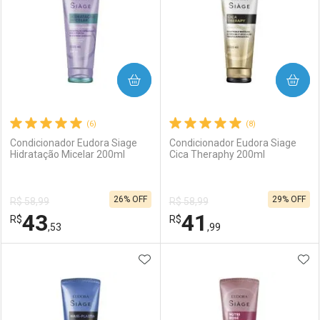
Laboratório
Por Menos
Laboratório
Por Menos
COMPRAR
COMPRAR
(6)
(8)
Condicionador Eudora Siage
Condicionador Eudora Siage
Hidratação Micelar 200ml
Cica Theraphy 200ml
Ativar Desconto
Ativar Desconto
26% OFF
29% OFF
R$ 58,99
R$ 58,99
Comprar sem Desconto
Comprar sem Desconto
43
41
R$
Comprar sem Desconto
R$
Comprar sem Desconto
Por R$ 39,59/cada
Por R$ 39,59/cada
,53
,99
Por R$ 39,59/cada
Por R$ 39,59/cada
ADICIONAR AOS FAVORITOS
ADI
FECHAR
FECHAR
F
F
Laboratório
Por Menos
Laboratório
Por Menos