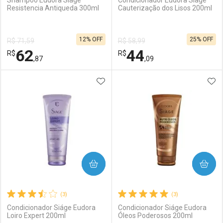
Shampoo Eudora Siàge
Condicionador Eudora Siàge
Resistencia Antiqueda 300ml
Cauterização dos Lisos 200ml
Ativar Desconto
Ativar Desconto
12% OFF
25% OFF
R$ 71,59
R$ 58,99
Comprar sem Desconto
Comprar sem Desconto
62
44
R$
Comprar sem Desconto
R$
Comprar sem Desconto
Por R$ 61,49/cada
Por R$ 55,99/cada
,87
,09
Por R$ 61,49/cada
Por R$ 55,99/cada
ADICIONAR AOS FAVORITOS
ADI
FECHAR
FECHAR
F
F
Laboratório
Por Menos
Laboratório
Por Menos
COMPRAR
COMPRAR
(3)
(3)
Condicionador Siáge Eudora
Condicionador Siáge Eudora
Loiro Expert 200ml
Óleos Poderosos 200ml