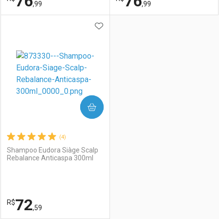
76
76
,99
,99
Por R$ 106,90/cada
Por R$ 133,90/cada
ADICIONAR AOS FAVORITOS
FECHAR
FECHAR
F
F
Laboratório
Por Menos
Laboratório
Por Menos
COMPRAR
(4)
Shampoo Eudora Siàge Scalp
Rebalance Anticaspa 300ml
Ativar Desconto
Ativar Desconto
Comprar sem Desconto
Comprar sem Desconto
72
R$
Comprar sem Desconto
Comprar sem Desconto
Por R$ 76,99/cada
Por R$ 76,99/cada
,59
Por R$ 76,99/cada
Por R$ 76,99/cada