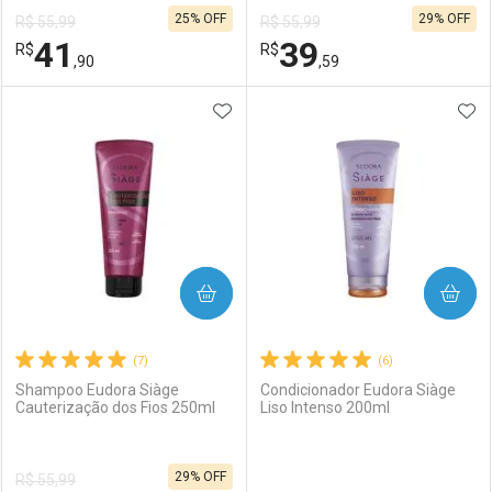
25% OFF
29% OFF
R$ 55,99
R$ 55,99
Comprar sem Desconto
Comprar sem Desconto
41
39
R$
Comprar sem Desconto
R$
Comprar sem Desconto
Por R$ 54,99/cada
Por R$ 38,49/cada
,90
,59
Por R$ 54,99/cada
Por R$ 38,49/cada
ADICIONAR AOS FAVORITOS
ADI
FECHAR
FECHAR
F
F
Laboratório
Por Menos
Laboratório
Por Menos
COMPRAR
COMPRAR
(7)
(6)
Shampoo Eudora Siàge
Condicionador Eudora Siàge
Cauterização dos Fios 250ml
Liso Intenso 200ml
Ativar Desconto
Ativar Desconto
29% OFF
R$ 55,99
Comprar sem Desconto
Comprar sem Desconto