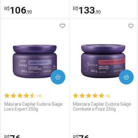
Comprar sem Desconto
Comprar sem Desconto
106
133
R$
Comprar sem Desconto
R$
Comprar sem Desconto
Por R$ 61,49/cada
Por R$ 51,00/cada
,90
,90
Por R$ 61,49/cada
Por R$ 51,00/cada
ADICIONAR AOS FAVORITOS
ADI
FECHAR
FECHAR
F
F
Laboratório
Por Menos
Laboratório
Por Menos
COMPRAR
COMPRAR
(9)
(6)
Máscara Capilar Eudora Siage
Máscara Capilar Eudora Siàge
Loiro Expert 250g
Combate o Frizz 250g
Ativar Desconto
Ativar Desconto
Comprar sem Desconto
Comprar sem Desconto
R$
Comprar sem Desconto
R$
Comprar sem Desconto
Por R$ 106,90/cada
Por R$ 133,90/cada