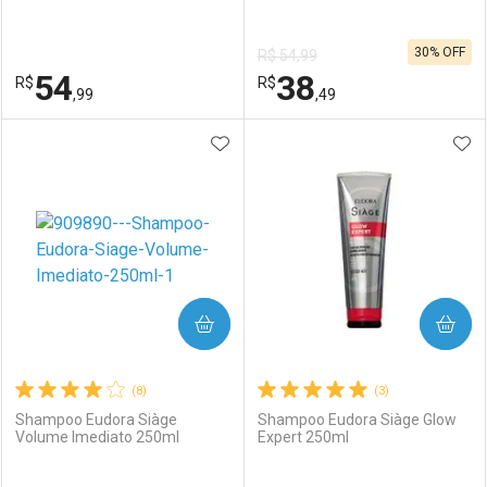
Ativar Desconto
Ativar Desconto
30% OFF
R$ 54,99
Comprar sem Desconto
Comprar sem Desconto
54
38
R$
Comprar sem Desconto
R$
Comprar sem Desconto
Por R$ 62,87/cada
Por R$ 44,09/cada
,99
,49
Por R$ 62,87/cada
Por R$ 44,09/cada
ADICIONAR AOS FAVORITOS
ADI
FECHAR
FECHAR
F
F
Laboratório
Por Menos
Laboratório
Por Menos
COMPRAR
COMPRAR
(8)
(3)
Shampoo Eudora Siàge
Shampoo Eudora Siàge Glow
Volume Imediato 250ml
Expert 250ml
Ativar Desconto
Ativar Desconto