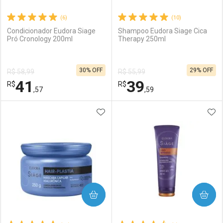
(6)
(10)
Condicionador Eudora Siage
Shampoo Eudora Siage Cica
Pró Cronology 200ml
Therapy 250ml
Ativar Desconto
Ativar Desconto
30% OFF
29% OFF
R$ 58,99
R$ 55,99
Comprar sem Desconto
Comprar sem Desconto
41
39
R$
Comprar sem Desconto
R$
Comprar sem Desconto
Por R$ 39,59/cada
Por R$ 41,57/cada
,57
,59
Por R$ 39,59/cada
Por R$ 41,57/cada
ADICIONAR AOS FAVORITOS
ADI
FECHAR
FECHAR
F
F
Laboratório
Por Menos
Laboratório
Por Menos
COMPRAR
COMPRAR