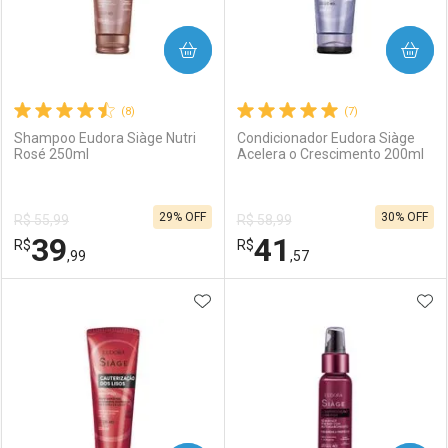
COMPRAR
COMPRAR
(8)
(7)
Shampoo Eudora Siàge Nutri
Condicionador Eudora Siàge
Rosé 250ml
Acelera o Crescimento 200ml
Ativar Desconto
Ativar Desconto
29% OFF
30% OFF
R$ 55,99
R$ 58,99
Comprar sem Desconto
Comprar sem Desconto
39
41
R$
Comprar sem Desconto
R$
Comprar sem Desconto
Por R$ 41,57/cada
Por R$ 41,57/cada
,99
,57
Por R$ 41,57/cada
Por R$ 41,57/cada
ADICIONAR AOS FAVORITOS
ADI
FECHAR
FECHAR
F
F
Laboratório
Por Menos
Laboratório
Por Menos