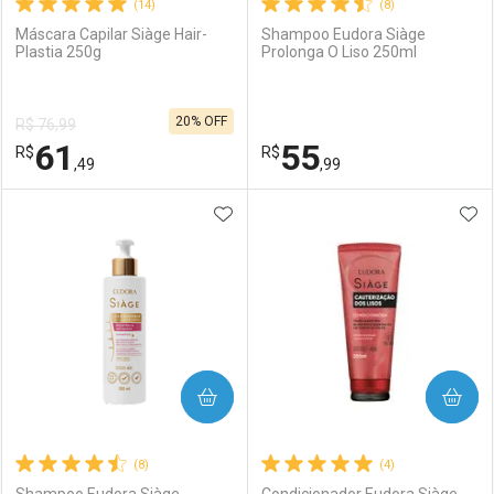
(14)
(8)
Máscara Capilar Siàge Hair-
Shampoo Eudora Siàge
Plastia 250g
Prolonga O Liso 250ml
Ativar Desconto
Ativar Desconto
20% OFF
R$ 76,99
Comprar sem Desconto
Comprar sem Desconto
61
55
R$
Comprar sem Desconto
R$
Comprar sem Desconto
Por R$ 41,57/cada
Por R$ 39,59/cada
,49
,99
Por R$ 41,57/cada
Por R$ 39,59/cada
ADICIONAR AOS FAVORITOS
ADI
FECHAR
FECHAR
F
F
Laboratório
Por Menos
Laboratório
Por Menos
COMPRAR
COMPRAR
(8)
(4)