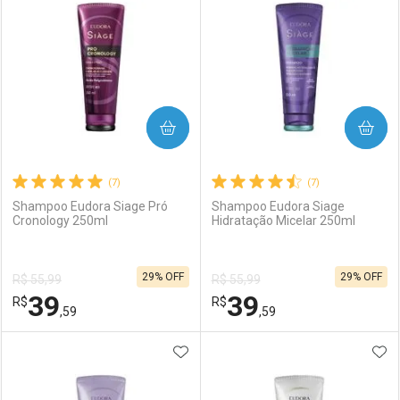
Laboratório
Por Menos
Laboratório
Por Menos
COMPRAR
COMPRAR
(7)
(7)
Shampoo Eudora Siage Pró
Shampoo Eudora Siage
Cronology 250ml
Hidratação Micelar 250ml
Ativar Desconto
Ativar Desconto
29% OFF
29% OFF
R$ 55,99
R$ 55,99
Comprar sem Desconto
Comprar sem Desconto
39
39
R$
Comprar sem Desconto
R$
Comprar sem Desconto
Por R$ 36,72/cada
Por R$ 41,99/cada
,59
,59
Por R$ 36,72/cada
Por R$ 41,99/cada
ADICIONAR AOS FAVORITOS
ADI
FECHAR
FECHAR
F
F