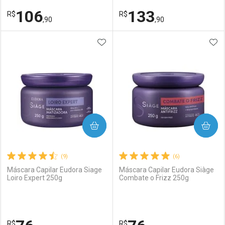
Comprar sem Desconto
Comprar sem Desconto
106
133
R$
Comprar sem Desconto
R$
Comprar sem Desconto
Por R$ 61,49/cada
Por R$ 51,00/cada
,90
,90
Por R$ 61,49/cada
Por R$ 51,00/cada
ADICIONAR AOS FAVORITOS
ADI
FECHAR
FECHAR
F
F
Laboratório
Por Menos
Laboratório
Por Menos
COMPRAR
COMPRAR
(9)
(6)
Máscara Capilar Eudora Siage
Máscara Capilar Eudora Siàge
Loiro Expert 250g
Combate o Frizz 250g
Ativar Desconto
Ativar Desconto
Comprar sem Desconto
Comprar sem Desconto
R$
Comprar sem Desconto
R$
Comprar sem Desconto
Por R$ 106,90/cada
Por R$ 133,90/cada