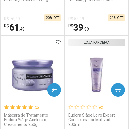
Ativar Desconto
Ativar Desconto
20% OFF
29% OFF
R$ 76,99
R$ 55,99
Comprar sem Desconto
Comprar sem Desconto
61
39
R$
Comprar sem Desconto
R$
Comprar sem Desconto
Por R$ 39,99/cada
Por R$ 97,59/cada
,49
,99
Por R$ 39,99/cada
Por R$ 97,59/cada
ADICIONAR AOS FAVORITOS
FECHAR
FECHAR
LOJA PARCEIRA
F
F
Laboratório
Por Menos
Laboratório
Por Menos
COMPRAR
COMPRAR
(2)
(0)
Máscara de Tratamento
Eudora Siàge Loiro Expert
Eudora Siàge Acelera o
Condicionador Matizador
Crescimento 250g
200ml
Ativar Desconto
Ativar Desconto