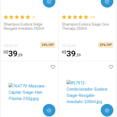
COMPRAR
COMPRAR
(7)
(10)
Shampoo Eudora Siàge
Shampoo Eudora Siage Cica
Resgate Imediato 250ml
Therapy 250ml
29% OFF
29% OFF
R$ 55,99
R$ 55,99
39
39
R$
R$
,59
,59
ADICIONAR AOS FAVORITOS
ADI
FECHAR
FECHAR
F
F
Laboratório
Por Menos
Laboratório
Por Menos
COMPRAR
COMPRAR