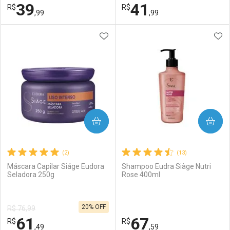
39
41
R$
Comprar sem Desconto
R$
Comprar sem Desconto
Por R$ 39,99/cada
Por R$ 39,59/cada
,99
,99
Por R$ 39,99/cada
Por R$ 39,59/cada
ADICIONAR AOS FAVORITOS
ADI
FECHAR
FECHAR
F
F
Laboratório
Por Menos
Laboratório
Por Menos
COMPRAR
COMPRAR
(2)
(13)
Máscara Capilar Siáge Eudora
Shampoo Eudra Siàge Nutri
Seladora 250g
Rose 400ml
Ativar Desconto
Ativar Desconto
20% OFF
R$ 76,99
Comprar sem Desconto
Comprar sem Desconto
61
67
R$
Comprar sem Desconto
R$
Comprar sem Desconto
Por R$ 39,99/cada
Por R$ 41,99/cada
,49
,59