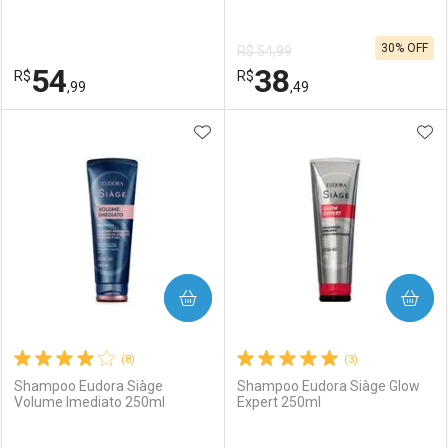
Ativar Desconto
Ativar Desconto
30% OFF
R$ 54,99
Comprar sem Desconto
Comprar sem Desconto
54
38
R$
Comprar sem Desconto
R$
Comprar sem Desconto
Por R$ 62,87/cada
Por R$ 44,09/cada
,99
,49
Por R$ 62,87/cada
Por R$ 44,09/cada
ADICIONAR AOS FAVORITOS
ADI
FECHAR
FECHAR
F
F
Laboratório
Por Menos
Laboratório
Por Menos
COMPRAR
COMPRAR
(8)
(3)
Shampoo Eudora Siàge
Shampoo Eudora Siàge Glow
Volume Imediato 250ml
Expert 250ml
Ativar Desconto
Ativar Desconto