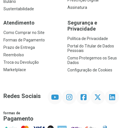
Prescrição Digital
Bulário
Assinatura
Sustentabilidade
Atendimento
Segurança e
Privacidade
Como Comprar no Site
Política de Privacidade
Formas de Pagamento
Portal do Titular de Dados
Prazo de Entrega
Pessoais
Reembolso
Como Protegemos os Seus
Troca ou Devolução
Dados
Marketplace
Configuração de Cookies
YouTube
Instagram
Facebook
Twitter
Linkedin
Redes Sociais
formas de
Pagamento
PIX
MasterCard
VISA
ELO
AMEX
NuPay
Google Pay
Diners Club