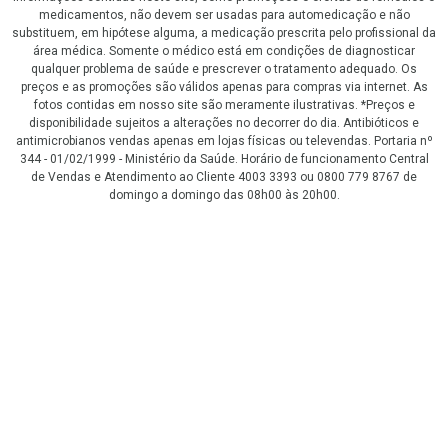
medicamentos, não devem ser usadas para automedicação e não
substituem, em hipótese alguma, a medicação prescrita pelo profissional da
área médica. Somente o médico está em condições de diagnosticar
qualquer problema de saúde e prescrever o tratamento adequado. Os
preços e as promoções são válidos apenas para compras via internet. As
fotos contidas em nosso site são meramente ilustrativas. *Preços e
disponibilidade sujeitos a alterações no decorrer do dia. Antibióticos e
antimicrobianos vendas apenas em lojas físicas ou televendas. Portaria nº
344 - 01/02/1999 - Ministério da Saúde. Horário de funcionamento Central
de Vendas e Atendimento ao Cliente 4003 3393 ou 0800 779 8767 de
domingo a domingo das 08h00 às 20h00.
LGPD Aceite os Cookies