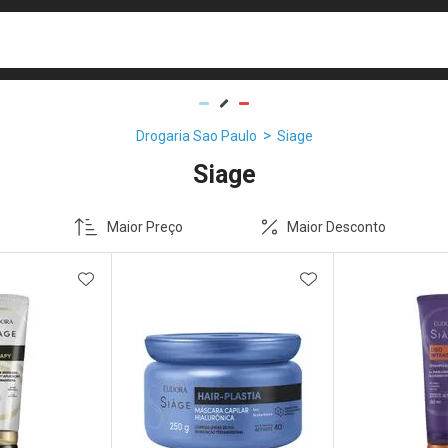
busca
isa?
Drogaria Sao Paulo
Siage
Siage
Maior Preço
Maior Desconto
FAVORITOS
ADICIONAR AOS FAVORITOS
ADICIONAR AOS 