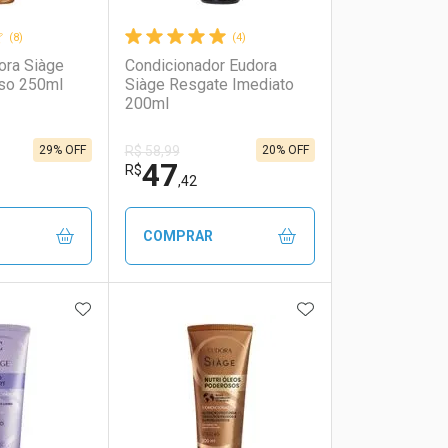
(8)
(4)
ra Siàge
Condicionador Eudora
iso 250ml
Siàge Resgate Imediato
200ml
29% OFF
20% OFF
R$ 58,99
47
R$
,42
COMPRAR
FAVORITOS
ADICIONAR AOS FAVORITOS
ADICIONAR AOS 
FECHAR
FECHAR
FECHAR
FECHAR
rio
os
Laboratório
Por Menos