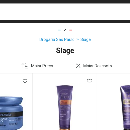
busca
isa?
Drogaria Sao Paulo
Siage
Siage
Maior Preço
Maior Desconto
FAVORITOS
ADICIONAR AOS FAVORITOS
ADICIONAR AOS 