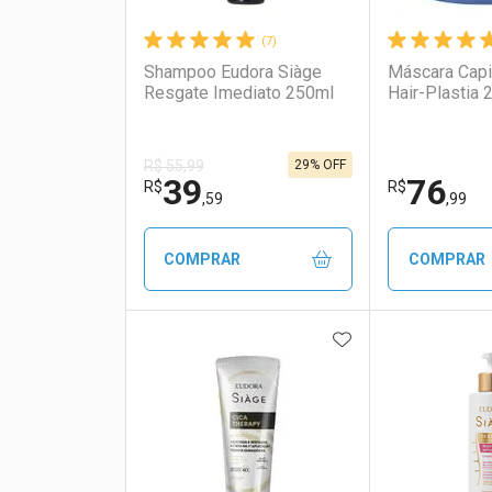
(7)
Shampoo Eudora Siàge
Máscara Capi
Resgate Imediato 250ml
Hair-Plastia 
29% OFF
R$ 55,99
39
76
R$
R$
,59
,99
COMPRAR
COMPRAR
ADICIONAR AOS 
FECHAR
FECHAR
Laboratório
Por Menos
Laborató
Por Men