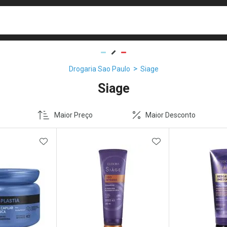
busca
isa?
Drogaria Sao Paulo
Siage
Siage
Maior Preço
Maior Desconto
FAVORITOS
ADICIONAR AOS FAVORITOS
ADICIONAR AOS 