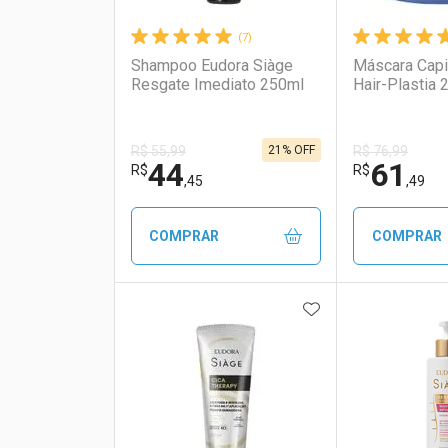
(7)
Shampoo Eudora Siàge
Máscara Capi
Resgate Imediato 250ml
Hair-Plastia 
21% OFF
R$ 55,99
R$ 76,99
44
61
R$
R$
,45
,49
COMPRAR
COMPRAR
ADICIONAR AOS 
FECHAR
FECHAR
Laboratório
Por Menos
Laborató
Por Men