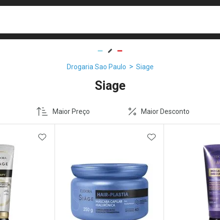
busca
isa?
Drogaria Sao Paulo
Siage
Siage
Maior Preço
Maior Desconto
FAVORITOS
ADICIONAR AOS FAVORITOS
ADICIONAR AOS 