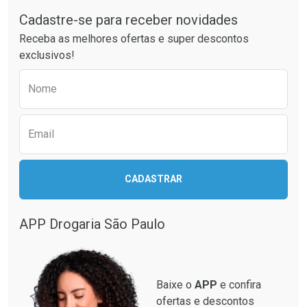
Cadastre-se para receber novidades
Ativar Desconto
Ativar Desconto
Receba as melhores ofertas e super descontos
Comprar sem Desconto
Comprar sem Desconto
exclusivos!
Por R$ 64,79/cada
Por R$ 52,64/cada
Comprar sem Desconto
Comprar sem Desconto
Preencha o formulário abaixo para receber 
Por R$ 64,79/cada
Por R$ 52,64/cada
Nome
Email
CADASTRAR
APP Drogaria São Paulo
Baixe o
APP
e confira
ofertas e descontos