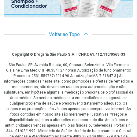
Voltar ao Topo
Copyright
Copyright © Drogaria São Paulo S.A. | CNPJ: 61.412.110/0565-33
São Paulo - SP: Avenida Renata, 60, Chácara Belenzinho - Vila Formosa
Gislaine Lima Meo CRF 40.354 | 24 horas| Autorização de funcionamento:
Processo: 2531.559767/2014-90 Autorização/MS: 7.31847.3 | As
informações contidas neste site, como promoções e ofertas de remédios e
medicamentos, não devem ser usadas para automedicação e não
substituem, em hipótese alguma, a medicação prescrita pelo profissional da
área médica. Somente o médico está em condições de diagnosticar
qualquer problema de saúde e prescrever o tratamento adequado. Os
preços e as promoções são válidos apenas para compras via internet. As
fotos contidas em nosso site são meramente ilustrativas. *Preços e
disponibilidade sujeitos a alterações no decorrer do dia. Antibióticos e
antimicrobianos vendas apenas em lojas físicas ou televendas. Portaria nº
344 - 01/02/1999 - Ministério da Saúde. Horário de funcionamento Central
de Vendas e Atendimento ao Cliente 4003 3393 ou 0800 779 8767 de