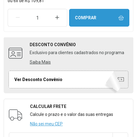
ou
6
x
de
R$ 109,81
REMOVER UMA UNIDADE
AUMENTAR UMA UNIDADE
COMPRAR
DESCONTO
CONVÊNIO
Exclusivo para clientes cadastrados no programa
Saiba Mais
Ver Desconto Convênio
CALCULAR FRETE
Formulário para Calcular o Frete
Calcule o prazo e o valor das suas entregas
Não sei meu CEP