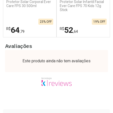
Protetor Solar Corporal Ever
Protetor Solar Infantil Facial
Care FPS 30 500ml
Ever Care FPS 70 Kids 12g
Stick
23% OFF
19% OFF
64
52
R$
R$
,79
,64
FECHAR
F
FECHAR
F
Avaliações
Laboratório
Laboratório
Por Menos
Por Menos
Este produto ainda não tem avaliações
Tudo sobre a Drogaria São Paulo