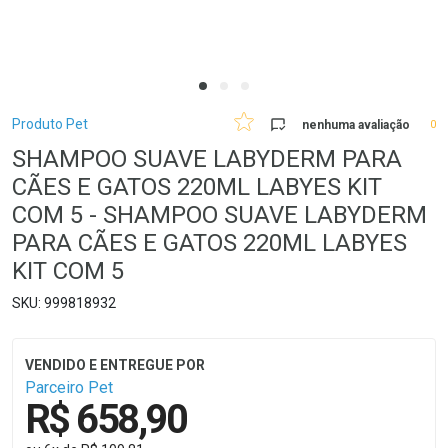
Breadcrumb
Produto Pet
nenhuma avaliação
0
SHAMPOO SUAVE LABYDERM PARA
CÃES E GATOS 220ML LABYES KIT
COM 5 - SHAMPOO SUAVE LABYDERM
PARA CÃES E GATOS 220ML LABYES
KIT COM 5
999818932
Parceiro Pet
R$ 658,90