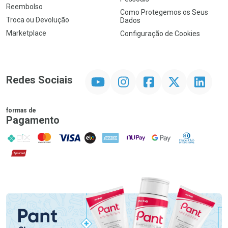
Reembolso
Como Protegemos os Seus
Troca ou Devolução
Dados
Marketplace
Configuração de Cookies
YouTube
Instagram
Facebook
Twitter
Linkedin
Redes Sociais
formas de
Pagamento
PIX
MasterCard
VISA
ELO
AMEX
NuPay
Google Pay
Diners Club
Hipercard
Promoção em Destaque