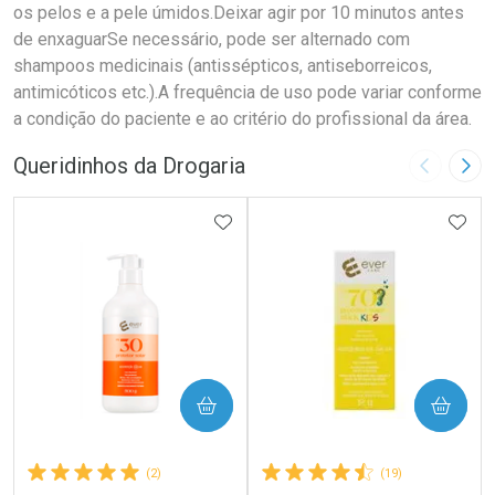
os pelos e a pele úmidos.Deixar agir por 10 minutos antes
de enxaguarSe necessário, pode ser alternado com
shampoos medicinais (antissépticos, antiseborreicos,
antimicóticos etc.).A frequência de uso pode variar conforme
a condição do paciente e ao critério do profissional da área.
Queridinhos da Drogaria
Imagem A
Pró
ADICIONAR AOS FAVORITOS
ADIC
COMPRAR
COMPRAR
(2)
(19)