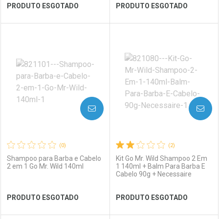
PRODUTO ESGOTADO
PRODUTO ESGOTADO
Comprar sem Desconto
Ver Desconto Convênio
Comprar sem Desconto
Por R$ 51,59/cada
Por R$ 51,59/cada
FECHAR
FECHAR
FEC
FEC
Laboratório
Por Menos
Laboratório
Por Menos
AVISE-ME
AVISE-ME
(0)
(2)
Shampoo para Barba e Cabelo
Kit Go Mr. Wild Shampoo 2 Em
2 em 1 Go Mr. Wild 140ml
1 140ml + Balm Para Barba E
Cabelo 90g + Necessaire
Ver Desconto Convênio
Ver Desconto Convênio
PRODUTO ESGOTADO
PRODUTO ESGOTADO