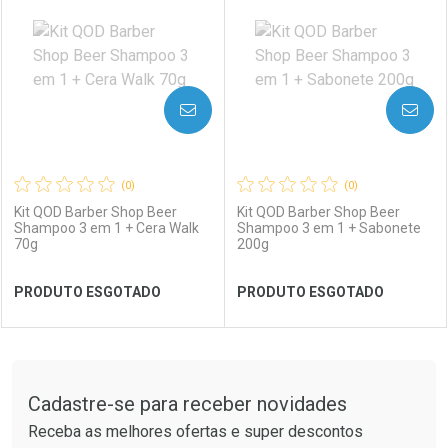
Laboratório
Por Menos
Laboratório
Por Menos
AVISE-ME
AVISE-ME
(0)
(0)
Kit QOD Barber Shop Beer
Kit QOD Barber Shop Beer
Shampoo 3 em 1 + Cera Walk
Shampoo 3 em 1 + Sabonete
70g
200g
Ver Desconto Convênio
Ver Desconto Convênio
PRODUTO ESGOTADO
PRODUTO ESGOTADO
FECHAR
FECHAR
FEC
FEC
Tudo sobre a Drogaria São Paulo
Cadastre-se para receber novidades
Laboratório
Por Menos
Laboratório
Por Menos
Receba as melhores ofertas e super descontos