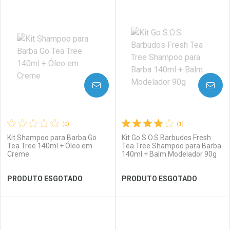
FECHAR
FECHAR
FEC
FEC
Laboratório
Por Menos
Laboratório
Por Menos
AVISE-ME
AVISE-ME
(0)
(1)
Kit Shampoo para Barba Go
Kit Go S.O.S Barbudos Fresh
Tea Tree 140ml + Óleo em
Tea Tree Shampoo para Barba
Creme
140ml + Balm Modelador 90g
Ver Desconto Convênio
Ver Desconto Convênio
PRODUTO ESGOTADO
PRODUTO ESGOTADO
FECHAR
FECHAR
FEC
FEC