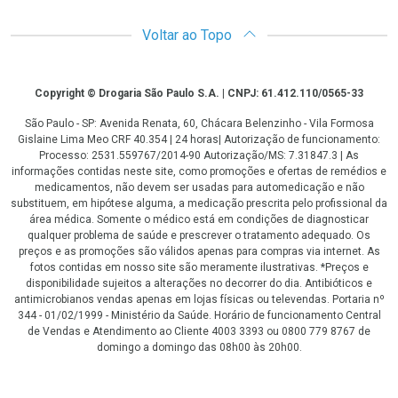
Voltar ao Topo
Copyright
Copyright © Drogaria São Paulo S.A. | CNPJ: 61.412.110/0565-33
São Paulo - SP: Avenida Renata, 60, Chácara Belenzinho - Vila Formosa
Gislaine Lima Meo CRF 40.354 | 24 horas| Autorização de funcionamento:
Processo: 2531.559767/2014-90 Autorização/MS: 7.31847.3 | As
informações contidas neste site, como promoções e ofertas de remédios e
medicamentos, não devem ser usadas para automedicação e não
substituem, em hipótese alguma, a medicação prescrita pelo profissional da
área médica. Somente o médico está em condições de diagnosticar
qualquer problema de saúde e prescrever o tratamento adequado. Os
preços e as promoções são válidos apenas para compras via internet. As
fotos contidas em nosso site são meramente ilustrativas. *Preços e
disponibilidade sujeitos a alterações no decorrer do dia. Antibióticos e
antimicrobianos vendas apenas em lojas físicas ou televendas. Portaria nº
344 - 01/02/1999 - Ministério da Saúde. Horário de funcionamento Central
de Vendas e Atendimento ao Cliente 4003 3393 ou 0800 779 8767 de
domingo a domingo das 08h00 às 20h00.
LGPD Aceite os Cookies