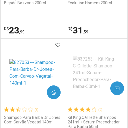
Bigode Bozzano 200ml
Evolution Homem 200ml
23
31
R$
R$
,99
,59
ADICIONAR AOS FAVORITOS
FECHAR
FECHAR
F
F
Laboratório
Por Menos
Laboratório
Por Menos
AVISE-ME
COMPRAR
(3)
(9)
Shampoo Para Barba Dr. Jones
Kit King.C.Gillette Shampoo
Com Carvão Vegetal 140ml
241ml + Sérum Preenchedor
Para Barba 50ml