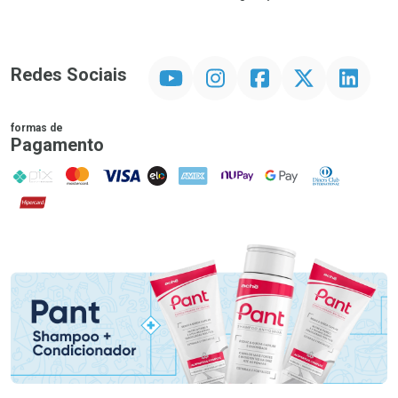
YouTube
Instagram
Facebook
Twitter
Linkedin
Redes Sociais
formas de
Pagamento
PIX
MasterCard
VISA
ELO
AMEX
NuPay
Google Pay
Diners Club
Hipercard
Promoção em Destaque