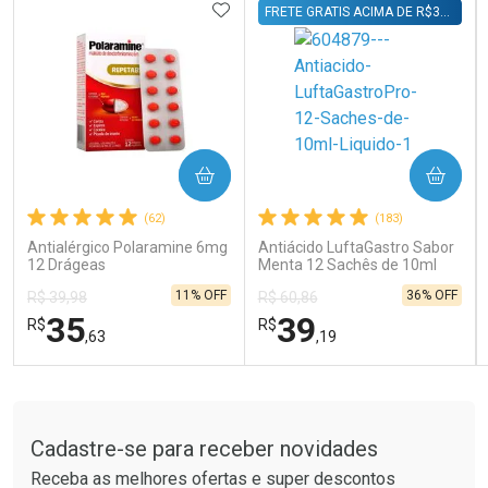
ADICIONAR AOS FAVORITOS
FRETE GRATIS ACIMA DE R$39,90 DIRETO NO CARRINHO
COMPRAR
COMPRAR
(62)
(183)
Antialérgico Polaramine 6mg
Antiácido LuftaGastro Sabor
12 Drágeas
Menta 12 Sachês de 10ml
Líquido
11% OFF
36% OFF
R$ 39,98
R$ 60,86
35
39
R$
R$
,63
,19
FECHAR
FECHAR
FEC
FEC
Tudo sobre a Drogaria São Paulo
Laboratório
Laboratório
Por Menos
Por Menos
Cadastre-se para receber novidades
Receba as melhores ofertas e super descontos