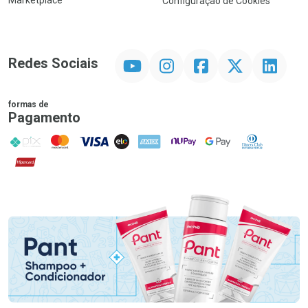
Marketplace
Configuração de Cookies
YouTube
Instagram
Facebook
Twitter
Linkedin
Redes Sociais
formas de
Pagamento
PIX
MasterCard
VISA
ELO
AMEX
NuPay
Google Pay
Diners Club
Hipercard
Promoção em Destaque