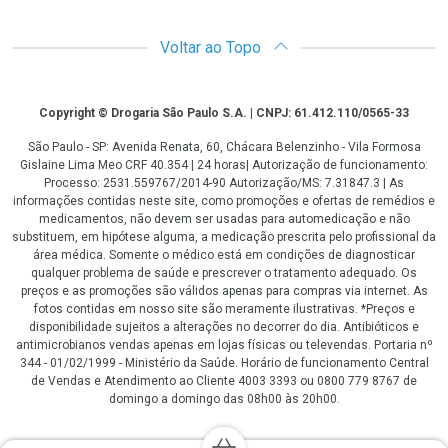
Voltar ao Topo
Copyright
Copyright © Drogaria São Paulo S.A. | CNPJ: 61.412.110/0565-33
São Paulo - SP: Avenida Renata, 60, Chácara Belenzinho - Vila Formosa
Gislaine Lima Meo CRF 40.354 | 24 horas| Autorização de funcionamento:
Processo: 2531.559767/2014-90 Autorização/MS: 7.31847.3 | As
informações contidas neste site, como promoções e ofertas de remédios e
medicamentos, não devem ser usadas para automedicação e não
substituem, em hipótese alguma, a medicação prescrita pelo profissional da
área médica. Somente o médico está em condições de diagnosticar
qualquer problema de saúde e prescrever o tratamento adequado. Os
preços e as promoções são válidos apenas para compras via internet. As
fotos contidas em nosso site são meramente ilustrativas. *Preços e
disponibilidade sujeitos a alterações no decorrer do dia. Antibióticos e
antimicrobianos vendas apenas em lojas físicas ou televendas. Portaria nº
344 - 01/02/1999 - Ministério da Saúde. Horário de funcionamento Central
de Vendas e Atendimento ao Cliente 4003 3393 ou 0800 779 8767 de
domingo a domingo das 08h00 às 20h00.
LGPD Aceite os Cookies