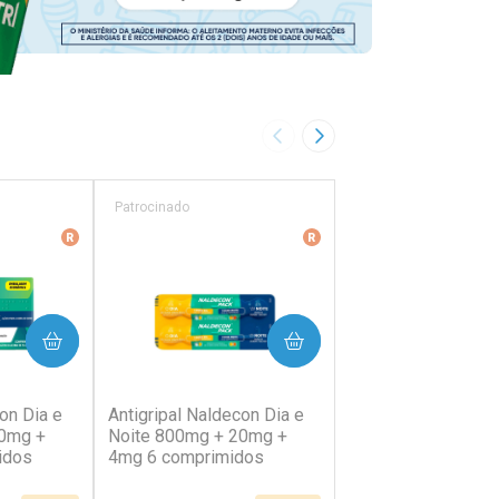
Imagem Anterior
Próxima Imagem
Patrocinado
Patrocinado
ência
Medicamento De Referência
Medicamento De Referên
PRAR
COMPRAR
COMP
38)
(202)
(64)
on Dia e
Antigripal Naldecon Dia e
Antigripal Naldecon
20mg +
Noite 800mg + 20mg +
400mg + 400mg +
idos
4mg 6 comprimidos
Comprimidos