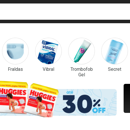
ca
isa?
em Destaque
Fraldas
Vibral
Trombofob
Secret
Gel