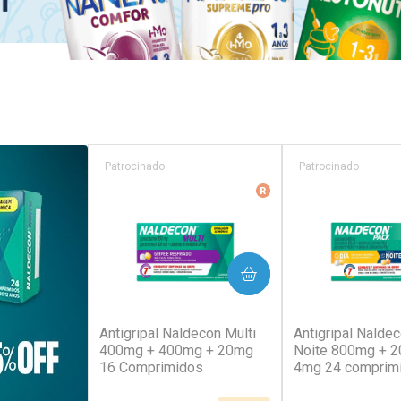
Patrocinado
Patrocinado
Medicamento De Refer
COMPRAR
COM
(129)
(1
Antigripal Naldecon Multi
Antigripal Naldec
400mg + 400mg + 20mg
Noite 800mg + 
16 Comprimidos
4mg 24 comprim