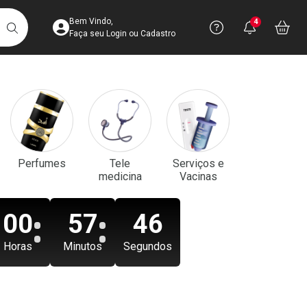
Acesse sua Conta
Precisa de aju
Notificaç
Acess
Bem Vindo,
4
Você po
notifica
Vo
it
BUSCAR
Ver Recursos 
Faça seu Login ou Cadastro
Atendimento ao 
Central de Ajud
Televendas
Perfumes
Tele
Serviços e
4003-3393
medicina
Vacinas
00
57
44
Horas
Minutos
Segundos