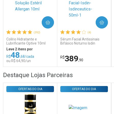
Ativar Desconto
COMPRAR
COMPRAR
Comprar sem Desconto
Comprar sem Desconto
Por R$ 31,35/cada
Por R$ 31,35/cada
(392)
(4)
Colírio Hidratante e
Sérum Facial Antissinais
Lubrificante Optive 10ml
Bifásico Noturno Isdin
Isdinceutics Retinal com
Leve 2 itens por
Retinaldeído 50ml
48
389
R$
,68/cada
R$
,90
ou R$ 64,90/un
FECHAR
FECHAR
FEC
FEC
Destaque Lojas Parceiras
Laboratório
Laboratório
Por Menos
Por Menos
OFERTAS DO DIA
OFERTAS DO DIA