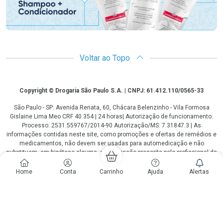
Voltar ao Topo
Copyright
Copyright © Drogaria São Paulo S.A. | CNPJ: 61.412.110/0565-33
São Paulo - SP: Avenida Renata, 60, Chácara Belenzinho - Vila Formosa
Gislaine Lima Meo CRF 40.354 | 24 horas| Autorização de funcionamento:
Processo: 2531.559767/2014-90 Autorização/MS: 7.31847.3 | As
informações contidas neste site, como promoções e ofertas de remédios e
medicamentos, não devem ser usadas para automedicação e não
substituem, em hipótese alguma, a medicação prescrita pelo profissional da
área médica. Somente o médico está em condições de diagnosticar
qualquer problema de saúde e prescrever o tratamento adequado. Os
Home
Conta
Carrinho
Ajuda
Alertas
preços e as promoções são válidos apenas para compras via internet. As
fotos contidas em nosso site são meramente ilustrativas. *Preços e
disponibilidade sujeitos a alterações no decorrer do dia. Antibióticos e
antimicrobianos vendas apenas em lojas físicas ou televendas. Portaria nº
344 - 01/02/1999 - Ministério da Saúde. Horário de funcionamento Central