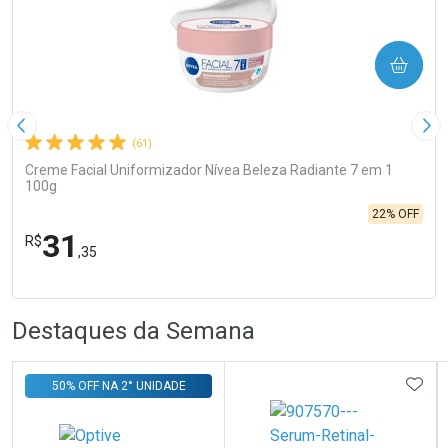
COMPRAR
Imagem Anterior
Pró
(61)
Creme Facial Uniformizador Nívea Beleza Radiante 7 em 1
100g
22% OFF
31
R$
,35
R
R
FECHA
FECHA
Laboratório
Por Menos
Destaques da Semana
ADIC
50% OFF NA 2° UNIDADE