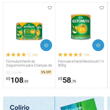
ADICIONAR AOS FAVORITOS
ADIC
COMPRAR
COMPRAR
(32)
(95)
Fórmula Infantil de
Fórmula Infantil Nestonutri 1+
Seguimento para Crianças de
800g
Primeira Infância Nestonutri
5% OFF
R$ 114,99
2 Unidades de 800g cada
108
58
R$
R$
,99
,79
FECHAR
FECHAR
FEC
FEC
Laboratório
Laboratório
Por Menos
Por Menos