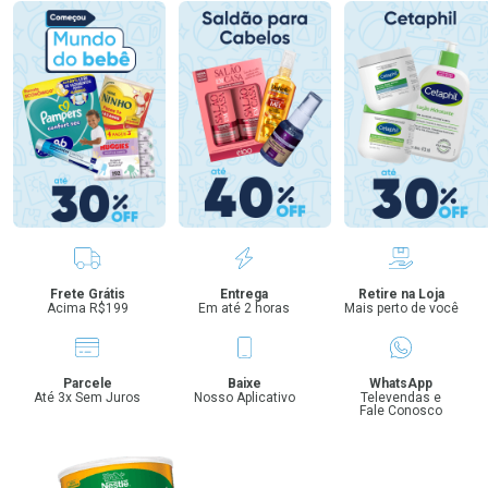
Benefícios
Frete Grátis
Entrega
Retire na Loja
Acima R$199
Em até 2 horas
Mais perto de você
Parcele
Baixe
WhatsApp
Até 3x Sem Juros
Nosso Aplicativo
Televendas e
Fale Conosco