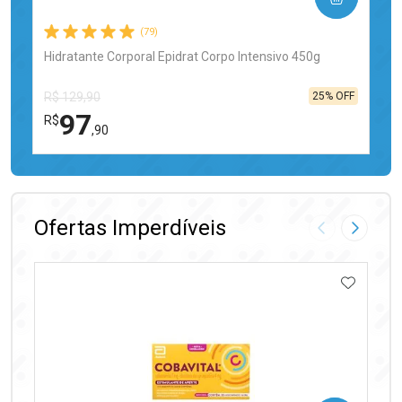
(79)
Hidratante Corporal Epidrat Corpo Intensivo 450g
25% OFF
R$ 129,90
97
R$
,90
FECHAR
FECHAR
Laboratório
Por Menos
Ofertas Imperdíveis
Imagem Anter
Próxima
ADICIO
Ativar Desconto