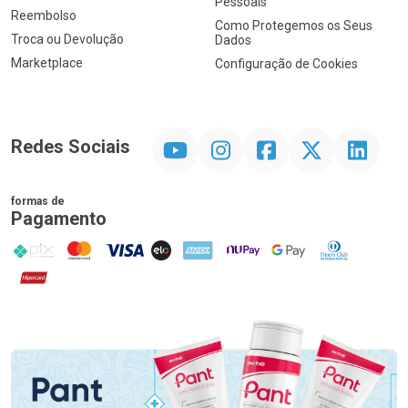
Pessoais
Reembolso
Como Protegemos os Seus
Troca ou Devolução
Dados
Marketplace
Configuração de Cookies
YouTube
Instagram
Facebook
Twitter
Linkedin
Redes Sociais
formas de
Pagamento
PIX
MasterCard
VISA
ELO
AMEX
NuPay
Google Pay
Diners Club
Hipercard
Promoção em Destaque