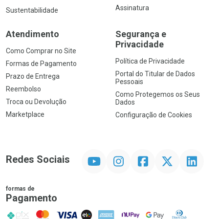
Assinatura
Sustentabilidade
Atendimento
Segurança e
Privacidade
Como Comprar no Site
Política de Privacidade
Formas de Pagamento
Portal do Titular de Dados
Prazo de Entrega
Pessoais
Reembolso
Como Protegemos os Seus
Troca ou Devolução
Dados
Marketplace
Configuração de Cookies
YouTube
Instagram
Facebook
Twitter
Linkedin
Redes Sociais
formas de
Pagamento
PIX
MasterCard
VISA
ELO
AMEX
NuPay
Google Pay
Diners Club