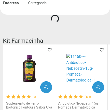
Endereço
Carregando...
Kit Farmacinha
ADICIONAR AOS FAVORITOS
ADIC
COMPRAR
COMPRAR
(9)
(438)
Suplemento de Ferro
Antibiótico Nebacetin 15g
Biotônico Fontoura Sabor Uva
Pomada Dermatológica