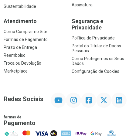
Assinatura
Sustentabilidade
Atendimento
Segurança e
Privacidade
Como Comprar no Site
Política de Privacidade
Formas de Pagamento
Portal do Titular de Dados
Prazo de Entrega
Pessoais
Reembolso
Como Protegemos os Seus
Troca ou Devolução
Dados
Marketplace
Configuração de Cookies
YouTube
Instagram
Facebook
Twitter
Linkedin
Redes Sociais
formas de
Pagamento
PIX
MasterCard
VISA
ELO
AMEX
NuPay
Google Pay
Diners Club