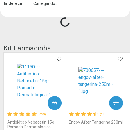
Endereço
Carregando...
Carregando produtos do seller...
Kit Farmacinha
ADICIONAR AOS FAVORITOS
ADIC
COMPRAR
COMPRAR
(439)
(14)
Antibiótico Nebacetin 15g
Engov After Tangerina 250ml
Pomada Dermatológica