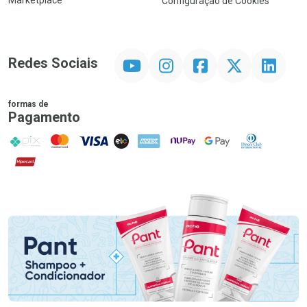
Marketplace
Configuração de Cookies
YouTube
Instagram
Facebook
Twitter
Linkedin
Redes Sociais
formas de
Pagamento
PIX
MasterCard
VISA
ELO
AMEX
NuPay
Google Pay
Diners Club
Hipercard
Promoção em Destaque