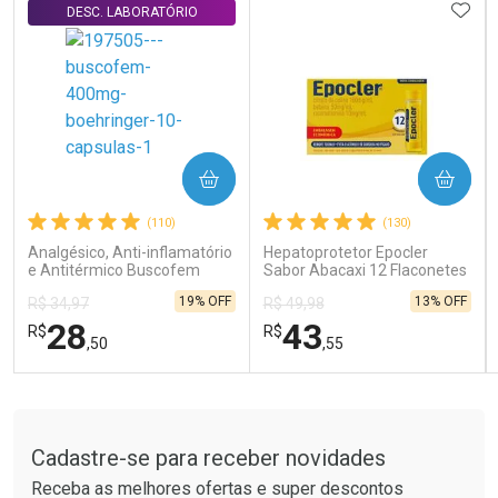
Carregando produtos do seller...
ADIC
DESC. LABORATÓRIO
COMPRAR
COMPRAR
(110)
(130)
Analgésico, Anti-inflamatório
Hepatoprotetor Epocler
e Antitérmico Buscofem
Sabor Abacaxi 12 Flaconetes
400mg 10 Cápsulas
de 10ml
19% OFF
13% OFF
R$ 34,97
R$ 49,98
28
43
R$
R$
,50
,55
FECHAR
FECHAR
FEC
FEC
Tudo sobre a Drogaria São Paulo
Laboratório
Laboratório
Por Menos
Por Menos
Cadastre-se para receber novidades
Receba as melhores ofertas e super descontos