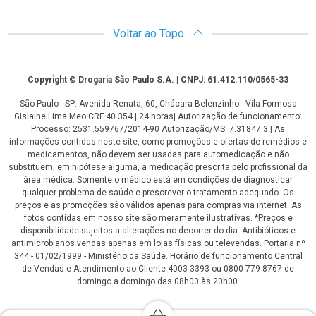
Voltar ao Topo
Copyright
Copyright © Drogaria São Paulo S.A. | CNPJ: 61.412.110/0565-33
São Paulo - SP: Avenida Renata, 60, Chácara Belenzinho - Vila Formosa
Gislaine Lima Meo CRF 40.354 | 24 horas| Autorização de funcionamento:
Processo: 2531.559767/2014-90 Autorização/MS: 7.31847.3 | As
informações contidas neste site, como promoções e ofertas de remédios e
medicamentos, não devem ser usadas para automedicação e não
substituem, em hipótese alguma, a medicação prescrita pelo profissional da
área médica. Somente o médico está em condições de diagnosticar
qualquer problema de saúde e prescrever o tratamento adequado. Os
preços e as promoções são válidos apenas para compras via internet. As
fotos contidas em nosso site são meramente ilustrativas. *Preços e
disponibilidade sujeitos a alterações no decorrer do dia. Antibióticos e
antimicrobianos vendas apenas em lojas físicas ou televendas. Portaria nº
344 - 01/02/1999 - Ministério da Saúde. Horário de funcionamento Central
de Vendas e Atendimento ao Cliente 4003 3393 ou 0800 779 8767 de
domingo a domingo das 08h00 às 20h00.
LGPD Aceite os Cookies