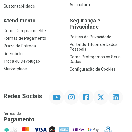
Assinatura
Sustentabilidade
Atendimento
Segurança e
Privacidade
Como Comprar no Site
Política de Privacidade
Formas de Pagamento
Portal do Titular de Dados
Prazo de Entrega
Pessoais
Reembolso
Como Protegemos os Seus
Troca ou Devolução
Dados
Marketplace
Configuração de Cookies
YouTube
Instagram
Facebook
Twitter
Linkedin
Redes Sociais
formas de
Pagamento
PIX
MasterCard
VISA
ELO
AMEX
NuPay
Google Pay
Diners Club