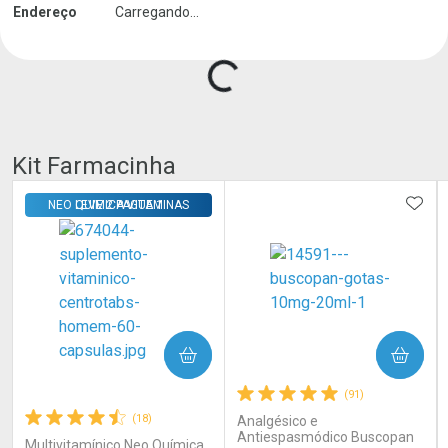
Endereço
Carregando...
Carregando produtos do seller...
Kit Farmacinha
ADIC
NEO QUIMICA VITAMINAS
LEVE 2 PAGUE 1
COMPRAR
COMPRAR
(91)
(18)
Analgésico e
Antiespasmódico Buscopan
Multivitamínico Neo Química