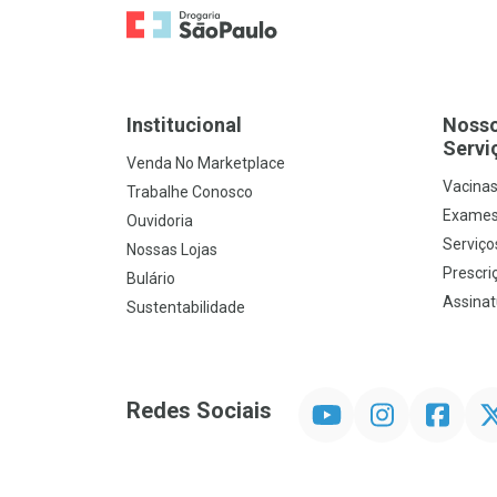
Ir para a Home
Institucional
Noss
Servi
Venda No Marketplace
Vacina
Trabalhe Conosco
Exames
Ouvidoria
Serviço
Nossas Lojas
Prescriç
Bulário
Assinat
Sustentabilidade
YouTube
Instagram
Facebook
Twit
Redes Sociais