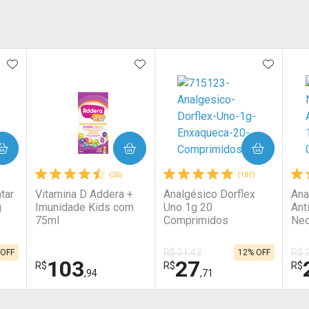
ORITOS
ADICIONAR AOS FAVORITOS
ADICIONAR AOS FAVORITOS
ADICIO
COMPRAR
COMPRAR
(26)
(181)
tar
Vitamina D Addera +
Analgésico Dorflex
Ana
g
Imunidade Kids com
Uno 1g 20
Ant
75ml
Comprimidos
Neo
Com
R$ 31,43
R$ 
 OFF
12% OFF
103
27
R$
R$
R$
,94
,71
FECHAR
FECHAR
FECHAR
FECHAR
FEC
FEC