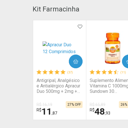
Kit Farmacinha
ADICIONAR AOS FAV
COMPRAR
COMPRAR
(37)
(11)
Antigripal, Analgésico
Suplemento Alimen
e Antialérgico Apracur
Vitamina C 1000m
Duo 500mg + 2mg +
Sundown 30
30mg 12 Comprimidos
Comprimidos
Revestidos
R$ 16,19
R$ 65,89
27% OFF
26%
11
48
R$
R$
,87
,93
FECHAR
FECHAR