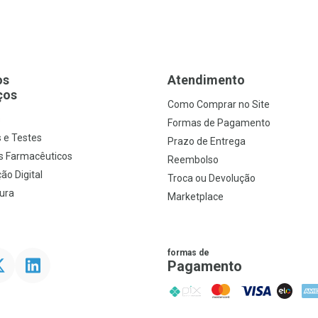
os
Atendimento
ços
Como Comprar no Site
s
Formas de Pagamento
 e Testes
Prazo de Entrega
s Farmacêuticos
Reembolso
ão Digital
Troca ou Devolução
ura
Marketplace
formas de
ter
Linkedin
Pagamento
PIX
MasterCard
VISA
ELO
AME