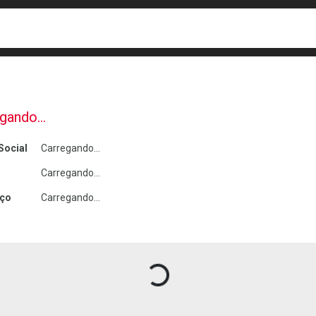
busca
isa?
gando...
Social
Carregando...
Carregando...
ço
Carregando...
Carregando produtos do seller...