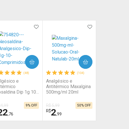
NAR AOS FAVORITOS
ADICIONAR AOS FAVORITOS
ADICIONAR AOS 
COMPRAR
COMPRAR
(48)
(104)
lgésico e
Analgésico e
itérmico
Antitérmico Maxalgina
saldina Dip 1g 10
500mg/ml 20ml
primidos
24,99
R$ 5,99
9% OFF
50% OFF
22
2
R$
,76
,99
HAR
HAR
FECHAR
FECHAR
FECHAR
FECHAR