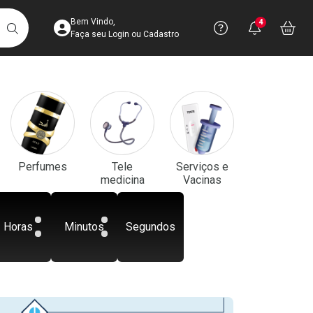
Acesse sua Conta
Precisa de aju
Notificaç
Acess
Bem Vindo,
4
Você po
notifica
Vo
it
BUSCAR
Ver Recursos 
Faça seu Login ou Cadastro
Atendimento ao 
Central de Ajud
Televendas
Perfumes
Tele
Serviços e
4003-3393
medicina
Vacinas
Horas
Minutos
Segundos