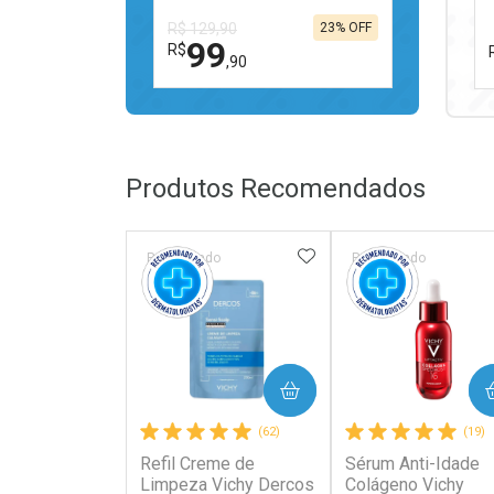
R$ 129,90
23% OFF
99
R$
,90
FECHAR
FECHAR
Laboratório
Por Menos
Produtos Recomendados
ADICIONAR AOS FAV
Patrocinado
Patrocinado
Ativar Desconto
COMPRAR
COMPRAR
Comprar sem Desconto
Comprar sem Desconto
(62)
(19)
Por R$ 99,90/cada
Por R$ 99,90/cada
Refil Creme de
Sérum Anti-Idade
Limpeza Vichy Dercos
Colágeno Vichy