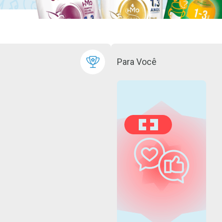
Para Você