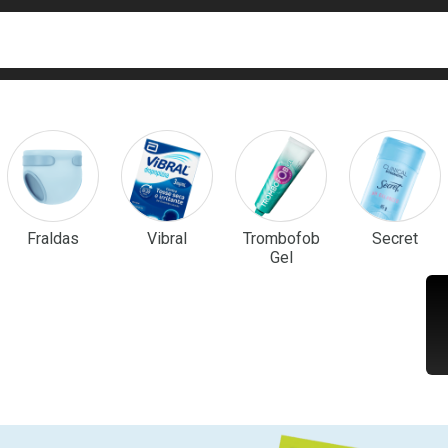
ca
isa?
em Destaque
Fraldas
Vibral
Trombofob
Secret
Gel