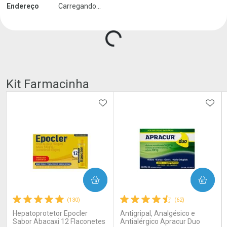
Carregando produtos do seller...
Endereço
Carregando...
Kit Farmacinha
ADICIONAR AOS FAVORITOS
ADIC
COMPRAR
COMPRAR
(130)
(62)
Hepatoprotetor Epocler
Antigripal, Analgésico e
Sabor Abacaxi 12 Flaconetes
Antialérgico Apracur Duo