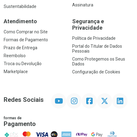
Assinatura
Sustentabilidade
Atendimento
Segurança e
Privacidade
Como Comprar no Site
Política de Privacidade
Formas de Pagamento
Portal do Titular de Dados
Prazo de Entrega
Pessoais
Reembolso
Como Protegemos os Seus
Troca ou Devolução
Dados
Marketplace
Configuração de Cookies
YouTube
Instagram
Facebook
Twitter
Linkedin
Redes Sociais
formas de
Pagamento
PIX
MasterCard
VISA
ELO
AMEX
NuPay
Google Pay
Diners Club