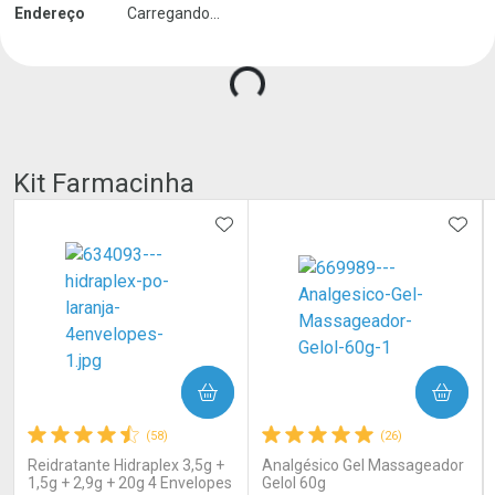
Endereço
Carregando...
Carregando produtos do seller...
Kit Farmacinha
ADICIONAR AOS FAVORITOS
ADIC
COMPRAR
COMPRAR
(58)
(26)
Reidratante Hidraplex 3,5g +
Analgésico Gel Massageador
1,5g + 2,9g + 20g 4 Envelopes
Gelol 60g