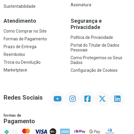
Assinatura
Sustentabilidade
Atendimento
Segurança e
Privacidade
Como Comprar no Site
Política de Privacidade
Formas de Pagamento
Portal do Titular de Dados
Prazo de Entrega
Pessoais
Reembolso
Como Protegemos os Seus
Troca ou Devolução
Dados
Marketplace
Configuração de Cookies
YouTube
Instagram
Facebook
Twitter
Linkedin
Redes Sociais
formas de
Pagamento
PIX
MasterCard
VISA
ELO
AMEX
NuPay
Google Pay
Diners Club