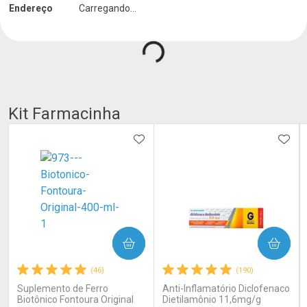
Endereço
Carregando...
Kit Farmacinha
ADICIONAR AOS FAVORITOS
ADIC
COMPRAR
COMPRAR
(46)
(190)
Suplemento de Ferro
Anti-Inflamatório Diclofenaco
Biotônico Fontoura Original
Dietilamônio 11,6mg/g