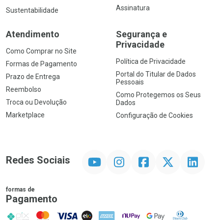
Assinatura
Sustentabilidade
Atendimento
Segurança e
Privacidade
Como Comprar no Site
Política de Privacidade
Formas de Pagamento
Portal do Titular de Dados
Prazo de Entrega
Pessoais
Reembolso
Como Protegemos os Seus
Troca ou Devolução
Dados
Marketplace
Configuração de Cookies
YouTube
Instagram
Facebook
Twitter
Linkedin
Redes Sociais
formas de
Pagamento
PIX
MasterCard
VISA
ELO
AMEX
NuPay
Google Pay
Diners Club