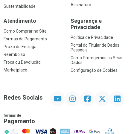
Assinatura
Sustentabilidade
Atendimento
Segurança e
Privacidade
Como Comprar no Site
Política de Privacidade
Formas de Pagamento
Portal do Titular de Dados
Prazo de Entrega
Pessoais
Reembolso
Como Protegemos os Seus
Troca ou Devolução
Dados
Marketplace
Configuração de Cookies
YouTube
Instagram
Facebook
Twitter
Linkedin
Redes Sociais
formas de
Pagamento
PIX
MasterCard
VISA
ELO
AMEX
NuPay
Google Pay
Diners Club