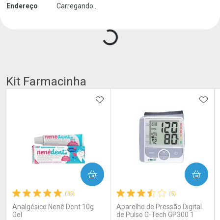
Endereço
Carregando...
Carregando produtos do seller...
Kit Farmacinha
ADICIONAR AOS FAVORITOS
ADIC
COMPRAR
COMPRAR
(35)
(5)
Analgésico Nenê Dent 10g
Aparelho de Pressão Digital
Gel
de Pulso G-Tech GP300 1