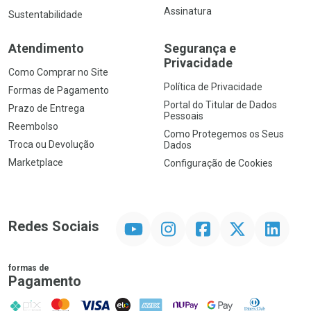
Assinatura
Sustentabilidade
Atendimento
Segurança e
Privacidade
Como Comprar no Site
Política de Privacidade
Formas de Pagamento
Portal do Titular de Dados
Prazo de Entrega
Pessoais
Reembolso
Como Protegemos os Seus
Troca ou Devolução
Dados
Marketplace
Configuração de Cookies
YouTube
Instagram
Facebook
Twitter
Linkedin
Redes Sociais
formas de
Pagamento
PIX
MasterCard
VISA
ELO
AMEX
NuPay
Google Pay
Diners Club