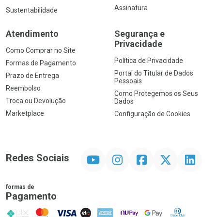
Assinatura
Sustentabilidade
Atendimento
Segurança e
Privacidade
Como Comprar no Site
Política de Privacidade
Formas de Pagamento
Portal do Titular de Dados
Prazo de Entrega
Pessoais
Reembolso
Como Protegemos os Seus
Troca ou Devolução
Dados
Marketplace
Configuração de Cookies
YouTube
Instagram
Facebook
Twitter
Linkedin
Redes Sociais
formas de
Pagamento
PIX
MasterCard
VISA
ELO
AMEX
NuPay
Google Pay
Diners Club