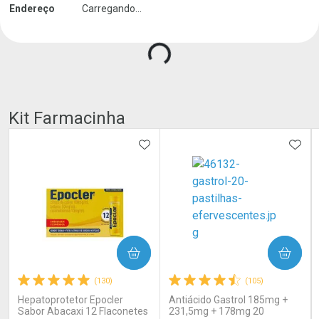
Endereço
Carregando...
Kit Farmacinha
ADICIONAR AOS FAVORITOS
ADIC
COMPRAR
COMPRAR
(130)
(105)
Hepatoprotetor Epocler
Antiácido Gastrol 185mg +
Sabor Abacaxi 12 Flaconetes
231,5mg + 178mg 20