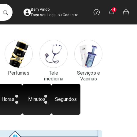
Acesse sua Conta
Precisa de aju
Notificaç
Acess
Bem Vindo,
4
Você po
notifica
Vo
it
BUSCAR
Ver Recursos 
Faça seu Login ou Cadastro
Atendimento ao 
Central de Ajud
Televendas
Perfumes
Tele
Serviços e
4003-3393
medicina
Vacinas
Horas
Minutos
Segundos