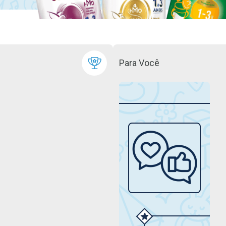
Para Você