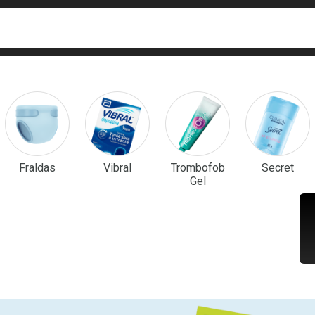
ca
isa?
em Destaque
Fraldas
Vibral
Trombofob
Secret
Gel