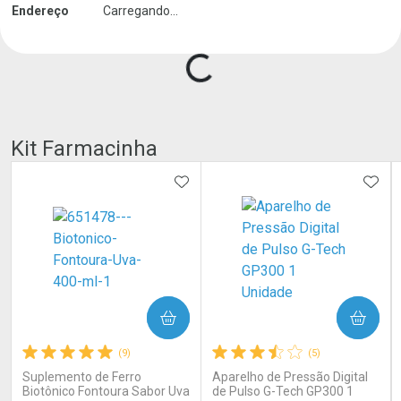
Endereço
Carregando...
Kit Farmacinha
ADICIONAR AOS FAVORITOS
ADIC
COMPRAR
COMPRAR
(9)
(5)
Suplemento de Ferro
Aparelho de Pressão Digital
Biotônico Fontoura Sabor Uva
de Pulso G-Tech GP300 1