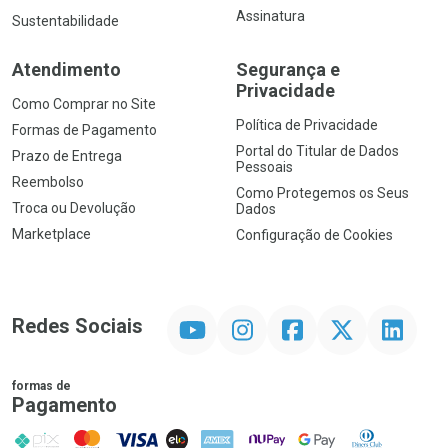
Assinatura
Sustentabilidade
Atendimento
Segurança e
Privacidade
Como Comprar no Site
Política de Privacidade
Formas de Pagamento
Portal do Titular de Dados
Prazo de Entrega
Pessoais
Reembolso
Como Protegemos os Seus
Troca ou Devolução
Dados
Marketplace
Configuração de Cookies
YouTube
Instagram
Facebook
Twitter
Linkedin
Redes Sociais
formas de
Pagamento
PIX
MasterCard
VISA
ELO
AMEX
NuPay
Google Pay
Diners Club