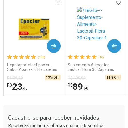
ADICIONAR AOS FAVORITOS
ADIC
COMPRAR
COMPRAR
(168)
(16)
Hepatoprotetor Epocler
Suplemento Alimentar
Sabor Abacaxi 6 Flaconetes
Lactosil Flora 30 Cápsulas
de 10ml
13% OFF
11% OFF
R$ 26,99
R$ 100,90
23
89
R$
R$
,45
,60
FECHAR
FECHAR
FEC
FEC
Tudo sobre a Drogaria São Paulo
Laboratório
Laboratório
Por Menos
Por Menos
Cadastre-se para receber novidades
Receba as melhores ofertas e super descontos