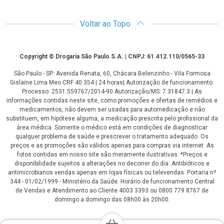
Voltar ao Topo
Copyright
Copyright © Drogaria São Paulo S.A. | CNPJ: 61.412.110/0565-33
São Paulo - SP: Avenida Renata, 60, Chácara Belenzinho - Vila Formosa
Gislaine Lima Meo CRF 40.354 | 24 horas| Autorização de funcionamento:
Processo: 2531.559767/2014-90 Autorização/MS: 7.31847.3 | As
informações contidas neste site, como promoções e ofertas de remédios e
medicamentos, não devem ser usadas para automedicação e não
substituem, em hipótese alguma, a medicação prescrita pelo profissional da
área médica. Somente o médico está em condições de diagnosticar
qualquer problema de saúde e prescrever o tratamento adequado. Os
preços e as promoções são válidos apenas para compras via internet. As
fotos contidas em nosso site são meramente ilustrativas. *Preços e
disponibilidade sujeitos a alterações no decorrer do dia. Antibióticos e
antimicrobianos vendas apenas em lojas físicas ou televendas. Portaria nº
344 - 01/02/1999 - Ministério da Saúde. Horário de funcionamento Central
de Vendas e Atendimento ao Cliente 4003 3393 ou 0800 779 8767 de
domingo a domingo das 08h00 às 20h00.
LGPD Aceite os Cookies