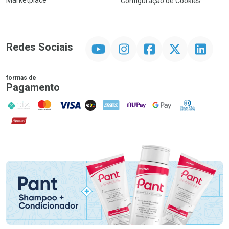
Marketplace
Configuração de Cookies
YouTube
Instagram
Facebook
Twitter
Linkedin
Redes Sociais
formas de
Pagamento
PIX
MasterCard
VISA
ELO
AMEX
NuPay
Google Pay
Diners Club
Hipercard
Promoção em Destaque