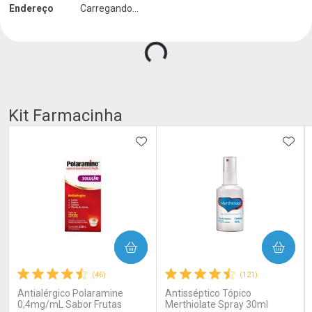
Endereço
Carregando...
Carregando produtos do seller...
Kit Farmacinha
ADICIONAR AOS FAVORITOS
ADIC
COMPRAR
COMPRAR
(46)
(121)
Antialérgico Polaramine
Antisséptico Tópico
0,4mg/mL Sabor Frutas
Merthiolate Spray 30ml