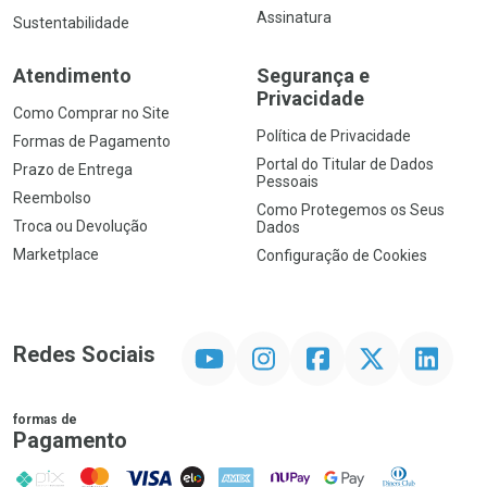
Assinatura
Sustentabilidade
Atendimento
Segurança e
Privacidade
Como Comprar no Site
Política de Privacidade
Formas de Pagamento
Portal do Titular de Dados
Prazo de Entrega
Pessoais
Reembolso
Como Protegemos os Seus
Troca ou Devolução
Dados
Marketplace
Configuração de Cookies
YouTube
Instagram
Facebook
Twitter
Linkedin
Redes Sociais
formas de
Pagamento
PIX
MasterCard
VISA
ELO
AMEX
NuPay
Google Pay
Diners Club